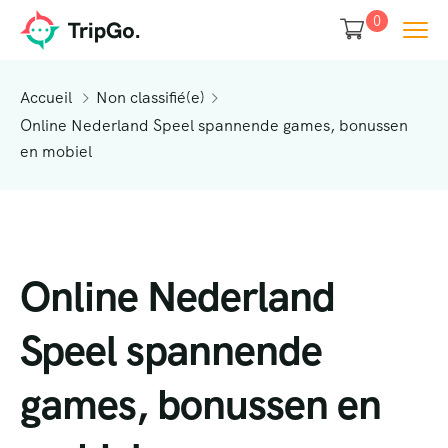
0
Accueil
Non classifié(e)
Online Nederland Speel spannende games, bonussen
en mobiel
Online Nederland
Speel spannende
games, bonussen en