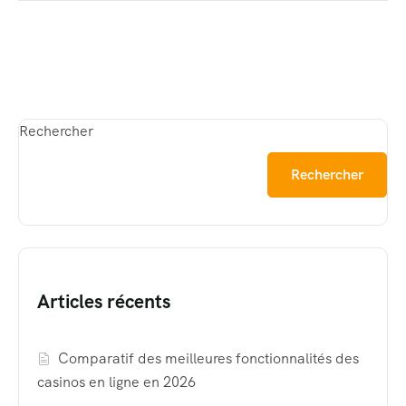
Rechercher
Rechercher
Articles récents
Comparatif des meilleures fonctionnalités des
casinos en ligne en 2026