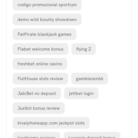
codigo promocional sportium
demo wild bounty showdown
FatPirate blackjack games
Flabet welcome bonus
flying 2
freshbet online casino
FullHouse slots review
gamblezen66
JabiBet no deposit
jettbet login
Justbit bonus review
kivaiphoneapp.com jackpot slots
leanbiome reviews
Leaowin deposit bonus