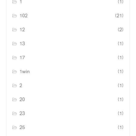
1
(1)
102
(21)
12
(2)
13
(1)
17
(1)
1win
(1)
2
(1)
20
(1)
23
(1)
25
(1)