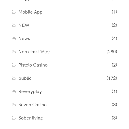
Mobile App
(1)
NEW
(2)
News
(4)
Non classifié(e)
(280)
Pistolo Casino
(2)
public
(172)
Reveryplay
(1)
Seven Casino
(3)
Sober living
(3)