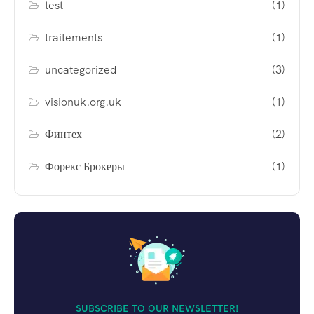
test
(1)
traitements
(1)
uncategorized
(3)
visionuk.org.uk
(1)
Финтех
(2)
Форекс Брокеры
(1)
SUBSCRIBE TO OUR NEWSLETTER!