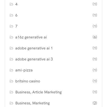
4
(1)
6
(1)
7
(1)
a16z generative ai
(6)
adobe generative ai 1
(1)
adobe generative ai 3
(1)
ami-pizza
(1)
britsino casino
(1)
Business, Article Marketing
(1)
Business, Marketing
(2)