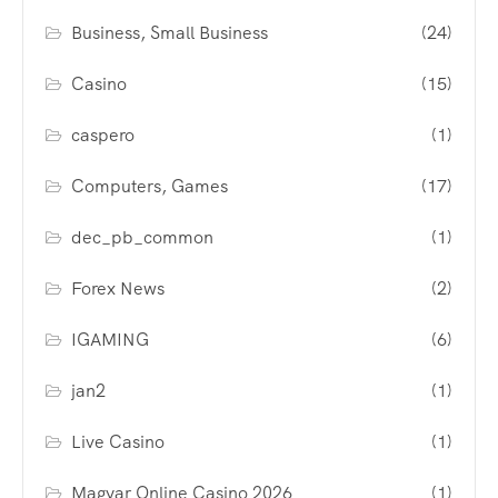
Business, Small Business
(24)
Casino
(15)
caspero
(1)
Computers, Games
(17)
dec_pb_common
(1)
Forex News
(2)
IGAMING
(6)
jan2
(1)
Live Casino
(1)
Magyar Online Casino 2026
(1)