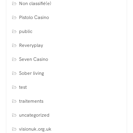
Non classifié(e)
Pistolo Casino
public
Reveryplay
Seven Casino
Sober living
test
traitements
uncategorized
visionuk.org.uk