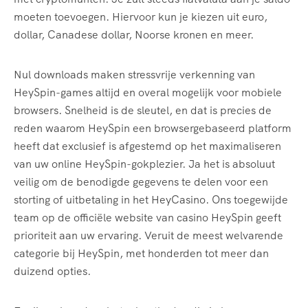
moeten toevoegen. Hiervoor kun je kiezen uit euro,
dollar, Canadese dollar, Noorse kronen en meer.
Nul downloads maken stressvrije verkenning van
HeySpin-games altijd en overal mogelijk voor mobiele
browsers. Snelheid is de sleutel, en dat is precies de
reden waarom HeySpin een browsergebaseerd platform
heeft dat exclusief is afgestemd op het maximaliseren
van uw online HeySpin-gokplezier. Ja het is absoluut
veilig om de benodigde gegevens te delen voor een
storting of uitbetaling in het HeyCasino. Ons toegewijde
team op de officiële website van casino HeySpin geeft
prioriteit aan uw ervaring. Veruit de meest welvarende
categorie bij HeySpin, met honderden tot meer dan
duizend opties.