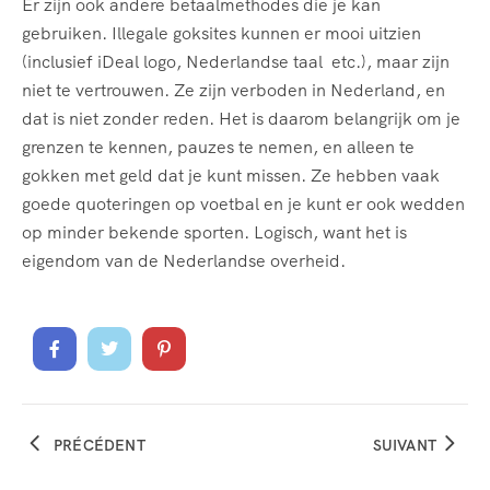
Er zijn ook andere betaalmethodes die je kan
gebruiken. Illegale goksites kunnen er mooi uitzien
(inclusief iDeal logo, Nederlandse taal etc.), maar zijn
niet te vertrouwen. Ze zijn verboden in Nederland, en
dat is niet zonder reden. Het is daarom belangrijk om je
grenzen te kennen, pauzes te nemen, en alleen te
gokken met geld dat je kunt missen. Ze hebben vaak
goede quoteringen op voetbal en je kunt er ook wedden
op minder bekende sporten. Logisch, want het is
eigendom van de Nederlandse overheid.
PRÉCÉDENT
SUIVANT