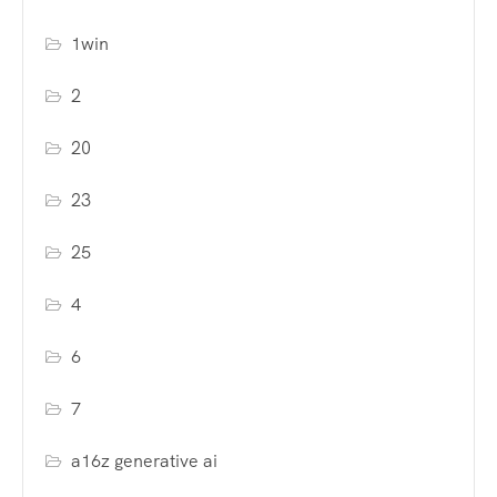
1win
2
20
23
25
4
6
7
a16z generative ai