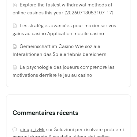
Explore the fastest withdrawal methods at
online casinos this year (20260713053107-17)
Les stratégies avancées pour maximiser vos
gains au casino Application mobile casino
Gemeinschaft im Casino Wie soziale
Interaktionen das Spielerlebnis bereichern
La psychologie des joueurs comprendre les
motivations derrière le jeu au casino
Commentaires récents
pinup_ivMr
sur
Soluzioni per risolvere problemi
comuni durante l’uso delle ultime slot online