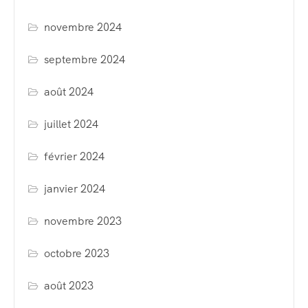
novembre 2024
septembre 2024
août 2024
juillet 2024
février 2024
janvier 2024
novembre 2023
octobre 2023
août 2023