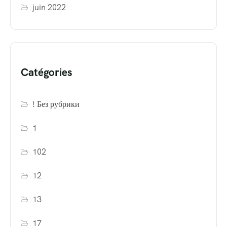
juin 2022
Catégories
! Без рубрики
1
102
12
13
17