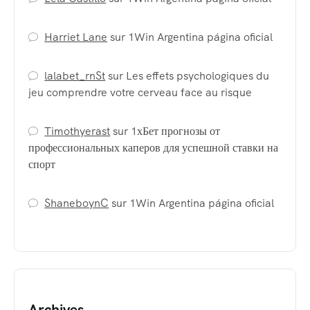
Harriet Lane
sur
1Win Argentina página oficial
lalabet_rnSt
sur
Les effets psychologiques du
jeu comprendre votre cerveau face au risque
Timothyerast
sur
1хБет прогнозы от
профессиональных каперов для успешной ставки на
спорт
ShaneboynC
sur
1Win Argentina página oficial
Archives