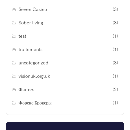
Seven Casino
(3)
Sober living
(3)
test
(1)
traitements
(1)
uncategorized
(3)
visionuk.org.uk
(1)
Финтех
(2)
Форекс Брокеры
(1)