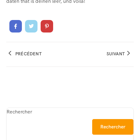
daten that is deinen leer, und voila!
PRÉCÉDENT
SUIVANT
Rechercher
Rechercher