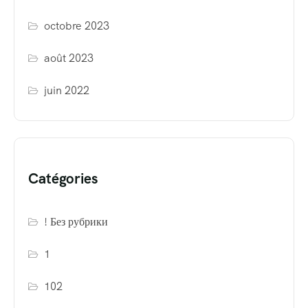
octobre 2023
août 2023
juin 2022
Catégories
! Без рубрики
1
102