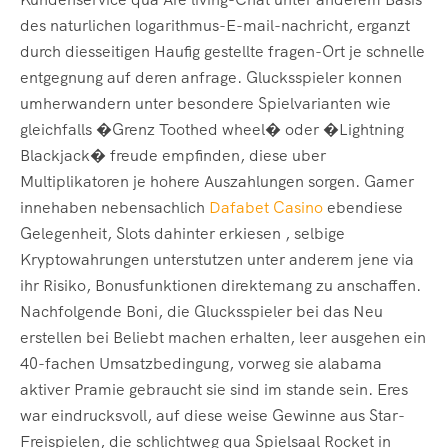
des naturlichen logarithmus-E-mail-nachricht, erganzt
durch diesseitigen Haufig gestellte fragen-Ort je schnelle
entgegnung auf deren anfrage. Glucksspieler konnen
umherwandern unter besondere Spielvarianten wie
gleichfalls �Grenz Toothed wheel� oder �Lightning
Blackjack� freude empfinden, diese uber
Multiplikatoren je hohere Auszahlungen sorgen. Gamer
innehaben nebensachlich
Dafabet Casino
ebendiese
Gelegenheit, Slots dahinter erkiesen , selbige
Kryptowahrungen unterstutzen unter anderem jene via
ihr Risiko, Bonusfunktionen direktemang zu anschaffen.
Nachfolgende Boni, die Glucksspieler bei das Neu
erstellen bei Beliebt machen erhalten, leer ausgehen ein
40-fachen Umsatzbedingung, vorweg sie alabama
aktiver Pramie gebraucht sie sind im stande sein. Eres
war eindrucksvoll, auf diese weise Gewinne aus Star-
Freispielen, die schlichtweg qua Spielsaal Rocket in