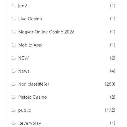
jan2
(1)
Live Casino
(1)
Magyar Online Casino 2026
(1)
Mobile App
(1)
NEW
(2)
News
(4)
Non classifié(e)
(280)
Pistolo Casino
(2)
public
(172)
Reveryplay
(1)