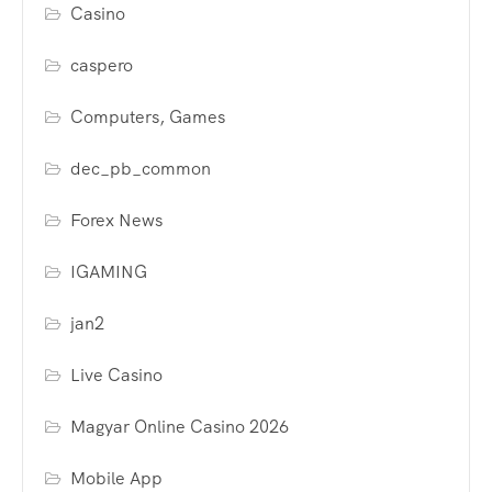
Casino
caspero
Computers, Games
dec_pb_common
Forex News
IGAMING
jan2
Live Casino
Magyar Online Casino 2026
Mobile App