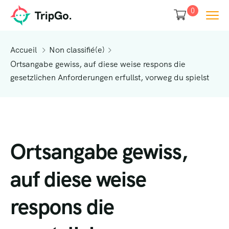
0
Accueil
Non classifié(e)
Ortsangabe gewiss, auf diese weise respons die
gesetzlichen Anforderungen erfullst, vorweg du spielst
Ortsangabe gewiss,
auf diese weise
respons die