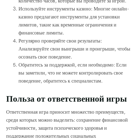
количество часов, которые вы проводите за игрой.
Используйте инструменты казино: Многие онлайн-
казино предлагают инструменты для установки
лимитов, такие как временные ограничения и
финансовые лимиты.
Регулярно проверяйте свои результаты:
Анализируйте свои выигрыши и проигрыши, чтобы
осознать свое поведение.
Обратитесь за поддержкой, если необходимо: Если
вы заметили, что не можете контролировать свое
поведение, обратитесь к специалистам.
Польза от ответственной игры
Ответственная игра приносит множество преимуществ,
среди которых можно выделить: сохранение финансовой
устойчивости, защита психического здоровья и
поддержание положительных социальных