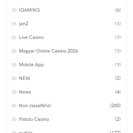
IGAMING
(6)
jan2
(1)
Live Casino
(1)
Magyar Online Casino 2026
(1)
Mobile App
(1)
NEW
(2)
News
(4)
Non classifié(e)
(280)
Pistolo Casino
(2)
public
(172)