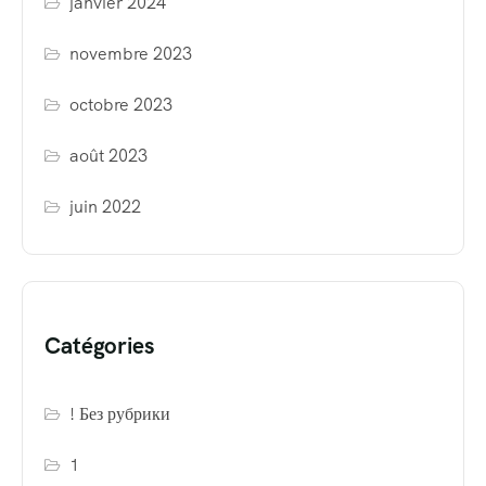
janvier 2024
novembre 2023
octobre 2023
août 2023
juin 2022
Catégories
! Без рубрики
1