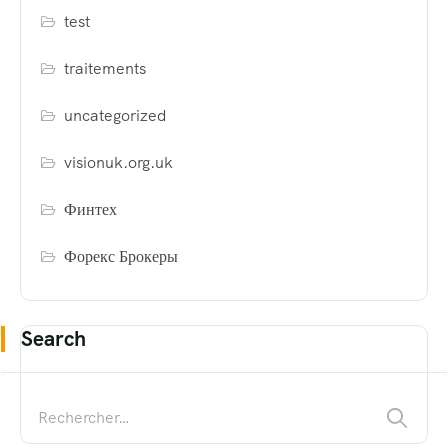
test
traitements
uncategorized
visionuk.org.uk
Финтех
Форекс Брокеры
Search