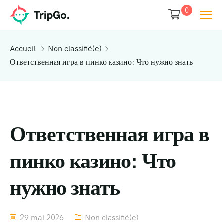
0
Accueil
Non classifié(e)
Ответственная игра в пинко казино: Что нужно знать
Ответственная игра в
пинко казино: Что
нужно знать
29 mai 2026
Non classifié(e)