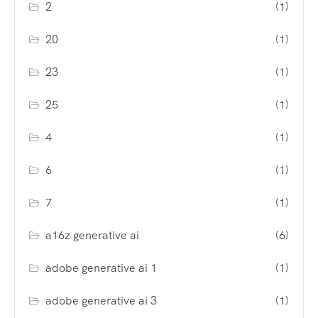
2
(1)
20
(1)
23
(1)
25
(1)
4
(1)
6
(1)
7
(1)
a16z generative ai
(6)
adobe generative ai 1
(1)
adobe generative ai 3
(1)