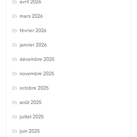
avril 2026
mars 2026
février 2026
janvier 2026
décembre 2025
novembre 2025
octobre 2025
août 2025
juillet 2025
juin 2025