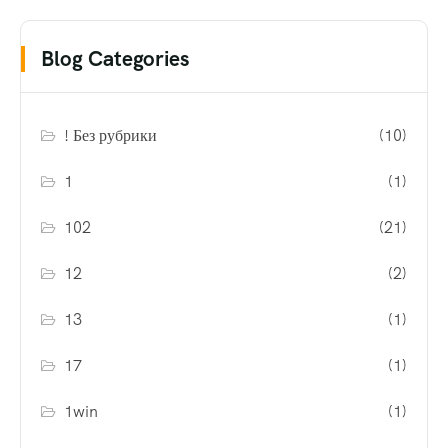
Blog Categories
! Без рубрики
(10)
1
(1)
102
(21)
12
(2)
13
(1)
17
(1)
1win
(1)