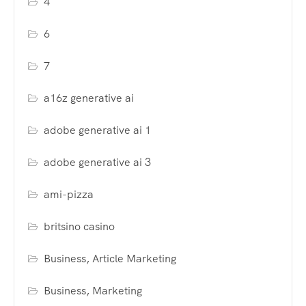
4
6
7
a16z generative ai
adobe generative ai 1
adobe generative ai 3
ami-pizza
britsino casino
Business, Article Marketing
Business, Marketing