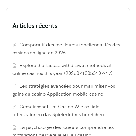
Articles récents
Comparatif des meilleures fonctionnalités des
casinos en ligne en 2026
Explore the fastest withdrawal methods at
online casinos this year (20260713053107-17)
Les stratégies avancées pour maximiser vos
gains au casino Application mobile casino
Gemeinschaft im Casino Wie soziale
Interaktionen das Spielerlebnis bereichern
La psychologie des joueurs comprendre les
motivations derrière le jeu au casino