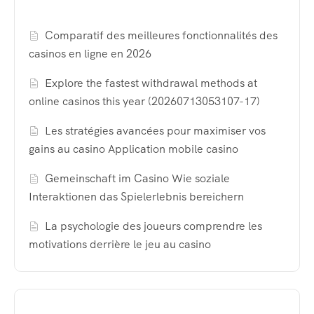
Comparatif des meilleures fonctionnalités des
casinos en ligne en 2026
Explore the fastest withdrawal methods at
online casinos this year (20260713053107-17)
Les stratégies avancées pour maximiser vos
gains au casino Application mobile casino
Gemeinschaft im Casino Wie soziale
Interaktionen das Spielerlebnis bereichern
La psychologie des joueurs comprendre les
motivations derrière le jeu au casino