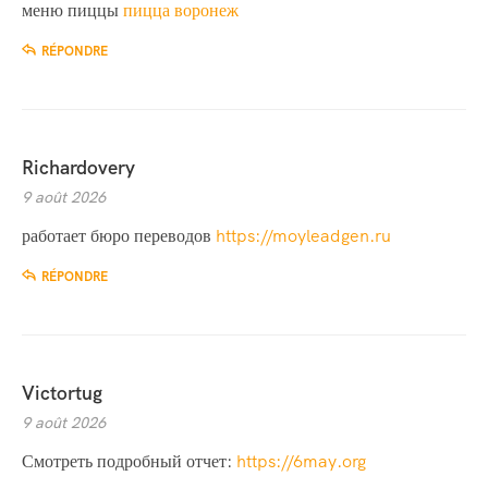
меню пиццы
пицца воронеж
RÉPONDRE
Richardovery
9 août 2026
работает бюро переводов
https://moyleadgen.ru
RÉPONDRE
Victortug
9 août 2026
Смотреть подробный отчет:
https://6may.org