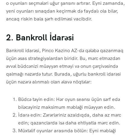
o oyunları seçmələri uğur şansını artırar. Eyni zamanda,
yeni oyunları sınaqdan keçirmək də faydalı ola bilər,
ancaq riskin bala şərh edilməsi vacibdir.
2. Bankroll İdarəsi
Bankroll idarəsi, Pinco Kazino AZ-də qələbə qazanmaq
üçün əsas strategiyalardan biridir. Bu, mərc etməzdən
əvvəl büdcənizi müəyyən etməyi və onun çərçivəsində
qalmağı nəzərdə tutur. Burada, uğurlu bankroll idarəsi
üçün nəzərə alınmalı olan əlavə nöqtələr:
Büdcə təyin edin: Hər oyun seansı üçün sərf edə
biləcəyiniz maksimum məbləği müəyyən edin.
İdarə edin: Zərərləriniz azaldıqda, daha az mərc
edin; qazanclarda isə daha ehtiyatla mərc edin.
Müxtəlif oyunlar arasında bölün: Eyni məbləği