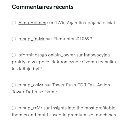
Commentaires récents
Alma Holmes
sur
1Win Argentina página oficial
pinup_fmMr
sur
Elementor #10699
oformit osago onlain_owmr
sur
Innowacyjna
praktyka w epoce elektronicznej: Czemu technika
kształtuje byt?
pinup_osMr
sur
Tower Rush FDJ Fast Action
Tower Defense Game
pinup_rrMr
sur
Insights into the most profitable
themes and motifs used in premium slot machines