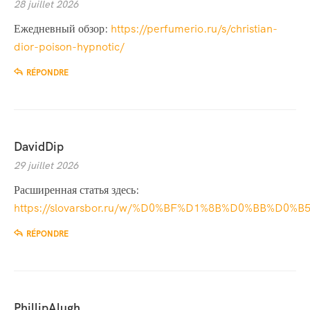
28 juillet 2026
Ежедневный обзор:
https://perfumerio.ru/s/christian-
dior-poison-hypnotic/
RÉPONDRE
DavidDip
29 juillet 2026
Расширенная статья здесь:
https://slovarsbor.ru/w/%D0%BF%D1%8B%D0%BB%D
RÉPONDRE
PhillipAlugh