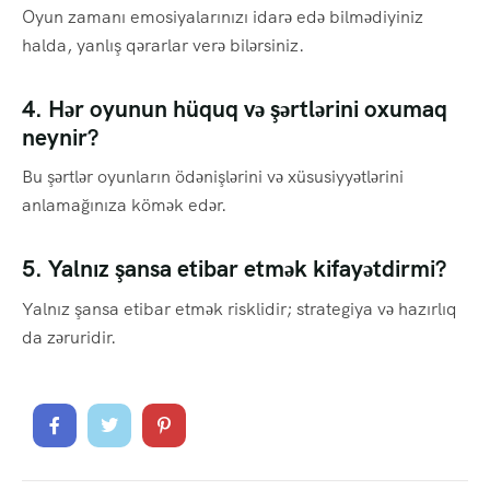
Oyun zamanı emosiyalarınızı idarə edə bilmədiyiniz
halda, yanlış qərarlar verə bilərsiniz.
4. Hər oyunun hüquq və şərtlərini oxumaq
neynir?
Bu şərtlər oyunların ödənişlərini və xüsusiyyətlərini
anlamağınıza kömək edər.
5. Yalnız şansa etibar etmək kifayətdirmi?
Yalnız şansa etibar etmək risklidir; strategiya və hazırlıq
da zəruridir.