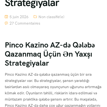
Strategiyalar
5 juin 2026
Non classifié(e)
27 Commentaires
Pinco Kazino AZ-də Qələbə
Qazanmaq Üçün Ən Yaxşı
Strategiyalar
Pinco Kazino AZ-də qələbə qazanmaq üçün bir sıra
strategiyalar var. Bu strategiyalar, şansın yaratdığı
təsirlərdən asılı olmayaraq oyunçunun uğurunu artırmağa
kömək edir. Oyunların təhlili, risklərin idarə edilməsi və
müntəzəm praktika qələbə şansını artırır. Bu məqalədə,
Pinco Kazino AZ-də daha çox uğur qazanmağın yollarını