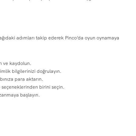
ağıdaki adımları takip ederek Pinco’da oyun oynamaya
n ve kaydolun.
mlik bilgilerinizi doğrulayın.
ınıza para aktarın.
 seçeneklerinden birini seçin.
zanmaya başlayın.