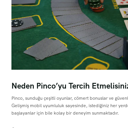
Neden Pinco’yu Tercih Etmelisini
Pinco, sunduğu çeşitli oyunlar, cömert bonuslar ve güvenl
Gelişmiş mobil uyumluluk sayesinde, istediğiniz her yerde
başlayanlar için bile kolay bir deneyim sunmaktadır.