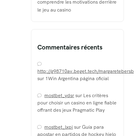
comprendre les motivations derrière
le jeu au casino
Commentaires récents
http://g98710av.beget.tech/margaretebersb
sur
1Win Argentina página oficial
mostbet_ydsr
sur
Les critères
pour choisir un casino en ligne fiable
offrant des jeux Pragmatic Play
mostbet_lxpi
sur
Guía para
apostar en partidos de hockey hielo