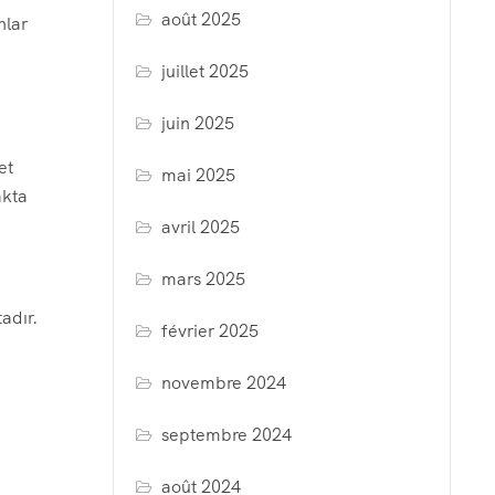
août 2025
nlar
juillet 2025
juin 2025
et
mai 2025
akta
avril 2025
mars 2025
adır.
février 2025
novembre 2024
septembre 2024
août 2024