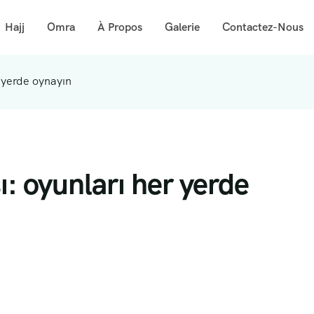
Hajj
Omra
À Propos
Galerie
Contactez-Nous
 yerde oynayın
: oyunları her yerde