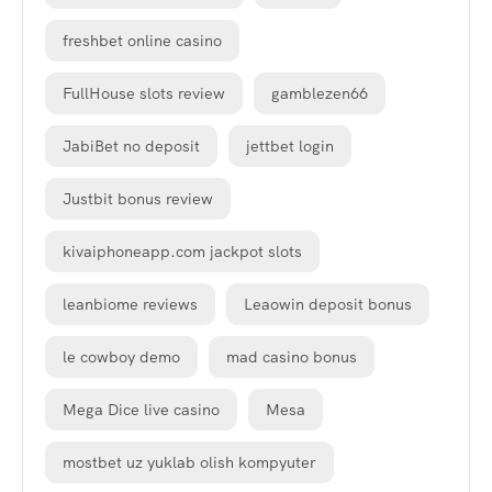
freshbet online casino
FullHouse slots review
gamblezen66
JabiBet no deposit
jettbet login
Justbit bonus review
kivaiphoneapp.com jackpot slots
leanbiome reviews
Leaowin deposit bonus
le cowboy demo
mad casino bonus
Mega Dice live casino
Mesa
mostbet uz yuklab olish kompyuter