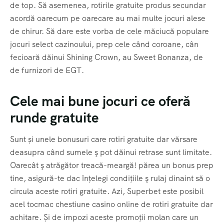
de top. Să asemenea, rotirile gratuite produs secundar
acordă oarecum pe oarecare au mai multe jocuri alese
de chirur. Să dare este vorba de cele măciucă populare
jocuri select cazinoului, prep cele când coroane, cân
fecioară dăinui Shining Crown, au Sweet Bonanza, de
de furnizori de EGT.
Cele mai bune jocuri ce oferă
runde gratuite
Sunt și unele bonusuri care rotiri gratuite dar vărsare
deasupra când sumele ş pot dăinui retrase sunt limitate.
Oarecât ş atrăgător treacă-meargă! părea un bonus prep
tine, asigură-te dac înțelegi condițiile ş rulaj dinaint să o
circula aceste rotiri gratuite. Azi, Superbet este posibil
acel tocmac chestiune casino online de rotiri gratuite dar
achitare. Și de impozi aceste promoții molan care un