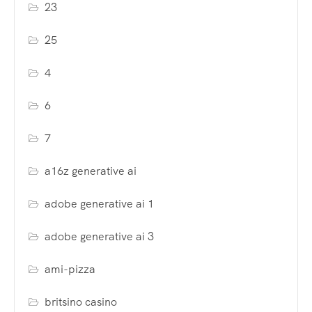
23
25
4
6
7
a16z generative ai
adobe generative ai 1
adobe generative ai 3
ami-pizza
britsino casino