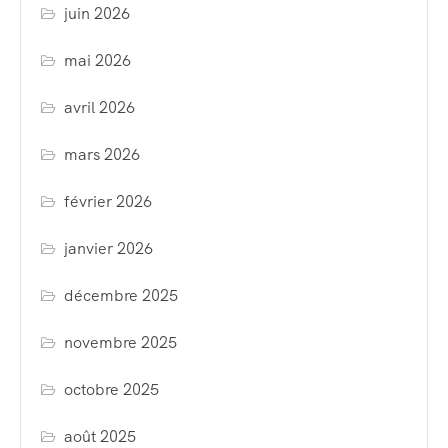
juin 2026
mai 2026
avril 2026
mars 2026
février 2026
janvier 2026
décembre 2025
novembre 2025
octobre 2025
août 2025