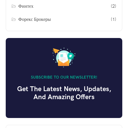
Финтех
(2)
Форекс Брокеры
(1)
SUBSCRIBE TO OUR NEWSLETTER!
Get The Latest News, Updates,
And Amazing Offers