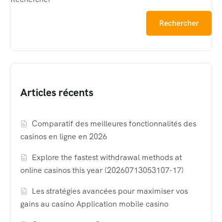
Rechercher
Articles récents
Comparatif des meilleures fonctionnalités des
casinos en ligne en 2026
Explore the fastest withdrawal methods at
online casinos this year (20260713053107-17)
Les stratégies avancées pour maximiser vos
gains au casino Application mobile casino