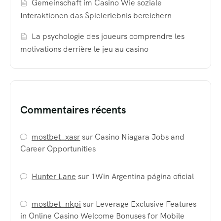
Gemeinschaft im Casino Wie soziale
Interaktionen das Spielerlebnis bereichern
La psychologie des joueurs comprendre les
motivations derrière le jeu au casino
Commentaires récents
mostbet_xasr
sur
Casino Niagara Jobs and
Career Opportunities
Hunter Lane
sur
1Win Argentina página oficial
mostbet_nkpi
sur
Leverage Exclusive Features
in Online Casino Welcome Bonuses for Mobile