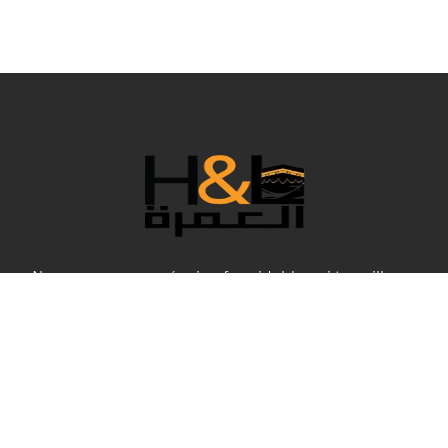
Nous sommes une équipe formidable qui travaille en
coulisses pour rendre votre Umrah confortable dans tous
ses aspects, et bien sûr, aux meilleurs prix. Cette année
spéciale, H&L Umrah a sélectionné les meilleurs forfaits
qui répondent à vos besoins en termes de service et de
confort, pour que vous puissiez vivre des moments
religieux exceptionnels et une expérience unique au