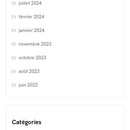
juillet 2024
février 2024
janvier 2024
novembre 2023
octobre 2023
août 2023
juin 2022
Catégories