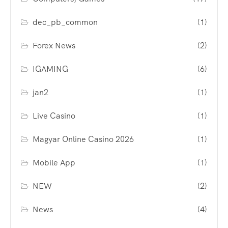
dec_pb_common
(1)
Forex News
(2)
IGAMING
(6)
jan2
(1)
Live Casino
(1)
Magyar Online Casino 2026
(1)
Mobile App
(1)
NEW
(2)
News
(4)