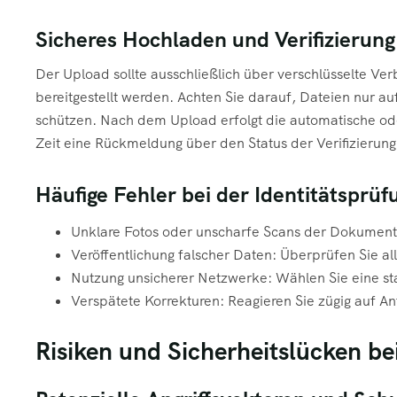
Sicheres Hochladen und Verifizierung
Der Upload sollte ausschließlich über verschlüsselte Ve
bereitgestellt werden. Achten Sie darauf, Dateien nur au
schützen. Nach dem Upload erfolgt die automatische ode
Zeit eine Rückmeldung über den Status der Verifizierung
Häufige Fehler bei der Identitätsprü
Unklare Fotos oder unscharfe Scans der Dokumente
Veröffentlichung falscher Daten: Überprüfen Sie al
Nutzung unsicherer Netzwerke: Wählen Sie eine sta
Verspätete Korrekturen: Reagieren Sie zügig auf A
Risiken und Sicherheitslücken bei