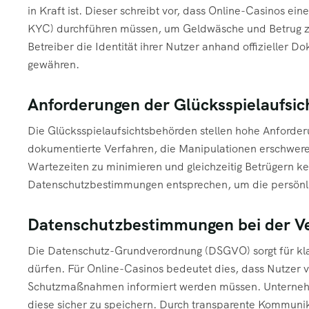
in Kraft ist. Dieser schreibt vor, dass Online-Casinos 
KYC) durchführen müssen, um Geldwäsche und Betrug zu 
Betreiber die Identität ihrer Nutzer anhand offizieller
gewähren.
Anforderungen der Glücksspielaufsic
Die Glücksspielaufsichtsbehörden stellen hohe Anforderu
dokumentierte Verfahren, die Manipulationen erschweren.
Wartezeiten zu minimieren und gleichzeitig Betrügern
Datenschutzbestimmungen entsprechen, um die persönli
Datenschutzbestimmungen bei der Ver
Die Datenschutz-Grundverordnung (DSGVO) sorgt für kla
dürfen. Für Online-Casinos bedeutet dies, dass Nutze
Schutzmaßnahmen informiert werden müssen. Unternehme
diese sicher zu speichern. Durch transparente Kommunik