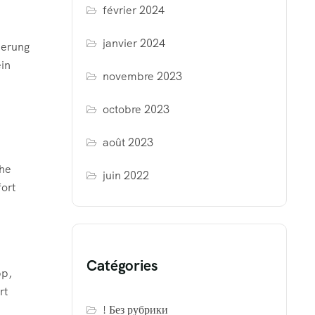
février 2024
janvier 2024
ierung
ein
novembre 2023
octobre 2023
août 2023
che
juin 2022
fort
Catégories
pp,
rt
m
! Без рубрики