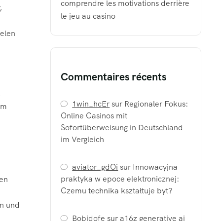
comprendre les motivations derrière
,
le jeu au casino
ielen
Commentaires récents
,
1win_hcEr
sur
Regionaler Fokus:
um
Online Casinos mit
Sofortüberweisung in Deutschland
im Vergleich
aviator_gdOi
sur
Innowacyjna
praktyka w epoce elektronicznej:
den
Czemu technika kształtuje byt?
en und
Bobidofe
sur
a16z generative ai