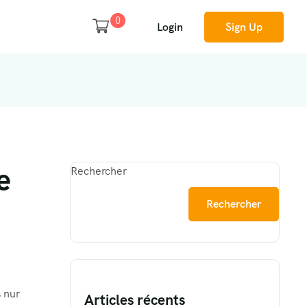
0
Login
Sign Up
e
Rechercher
Rechercher
s nur
Articles récents