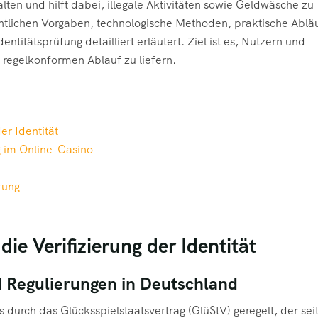
ten und hilft dabei, illegale Aktivitäten sowie Geldwäsche zu
chtlichen Vorgaben, technologische Methoden, praktische Ablä
ntitätsprüfung detailliert erläutert. Ziel ist es, Nutzern und
d regelkonformen Ablauf zu liefern.
er Identität
g im Online-Casino
rung
die Verifizierung der Identität
Regulierungen in Deutschland
s durch das Glücksspielstaatsvertrag (GlüStV) geregelt, der sei