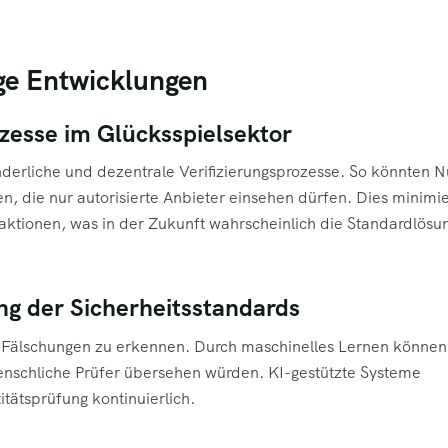
ge Entwicklungen
ozesse im Glücksspielsektor
nderliche und dezentrale Verifizierungsprozesse. So könnten N
n, die nur autorisierte Anbieter einsehen dürfen. Dies minimie
aktionen, was in der Zukunft wahrscheinlich die Standardlösu
ung der Sicherheitsstandards
 Fälschungen zu erkennen. Durch maschinelles Lernen können
 menschliche Prüfer übersehen würden. KI-gestützte Systeme
itätsprüfung kontinuierlich.