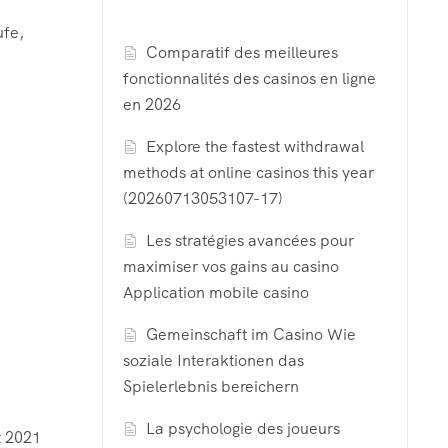
ufe,
Comparatif des meilleures
fonctionnalités des casinos en ligne
en 2026
Explore the fastest withdrawal
methods at online casinos this year
(20260713053107-17)
Les stratégies avancées pour
maximiser vos gains au casino
Application mobile casino
Gemeinschaft im Casino Wie
soziale Interaktionen das
Spielerlebnis bereichern
La psychologie des joueurs
t 2021