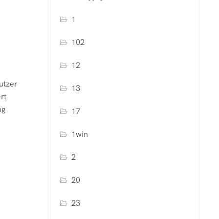
1
102
12
utzer
13
rt
ng
17
1win
2
20
23