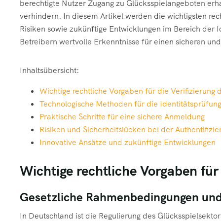
berechtigte Nutzer Zugang zu Glücksspielangeboten erhal
verhindern. In diesem Artikel werden die wichtigsten re
Risiken sowie zukünftige Entwicklungen im Bereich der Ide
Betreibern wertvolle Erkenntnisse für einen sicheren un
Inhaltsübersicht:
Wichtige rechtliche Vorgaben für die Verifizierung d
Technologische Methoden für die Identitätsprüfun
Praktische Schritte für eine sichere Anmeldung
Risiken und Sicherheitslücken bei der Authentifizie
Innovative Ansätze und zukünftige Entwicklungen
Wichtige rechtliche Vorgaben für 
Gesetzliche Rahmenbedingungen und 
In Deutschland ist die Regulierung des Glücksspielsektor