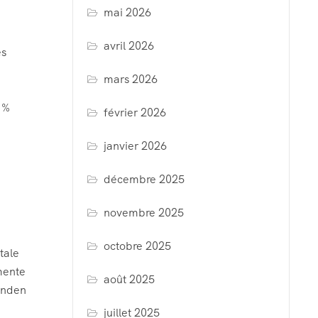
mai 2026
avril 2026
es
mars 2026
 %
février 2026
janvier 2026
décembre 2025
novembre 2025
octobre 2025
tale
mente
août 2025
inden
juillet 2025