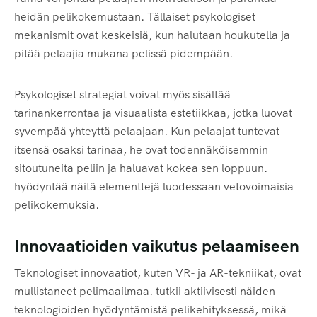
heidän pelikokemustaan. Tällaiset psykologiset
mekanismit ovat keskeisiä, kun halutaan houkutella ja
pitää pelaajia mukana pelissä pidempään.
Psykologiset strategiat voivat myös sisältää
tarinankerrontaa ja visuaalista estetiikkaa, jotka luovat
syvempää yhteyttä pelaajaan. Kun pelaajat tuntevat
itsensä osaksi tarinaa, he ovat todennäköisemmin
sitoutuneita peliin ja haluavat kokea sen loppuun.
hyödyntää näitä elementtejä luodessaan vetovoimaisia
pelikokemuksia.
Innovaatioiden vaikutus pelaamiseen
Teknologiset innovaatiot, kuten VR- ja AR-tekniikat, ovat
mullistaneet pelimaailmaa. tutkii aktiivisesti näiden
teknologioiden hyödyntämistä pelikehityksessä, mikä