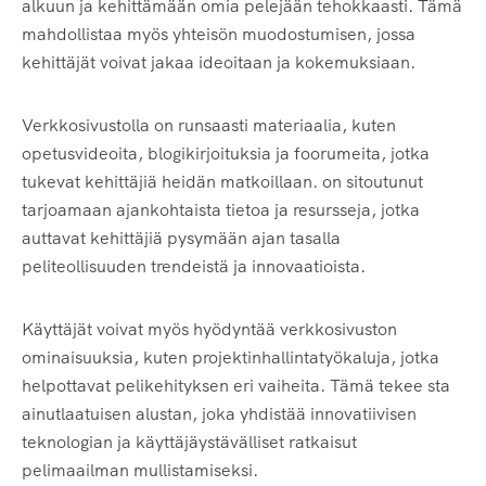
alkuun ja kehittämään omia pelejään tehokkaasti. Tämä
mahdollistaa myös yhteisön muodostumisen, jossa
kehittäjät voivat jakaa ideoitaan ja kokemuksiaan.
Verkkosivustolla on runsaasti materiaalia, kuten
opetusvideoita, blogikirjoituksia ja foorumeita, jotka
tukevat kehittäjiä heidän matkoillaan. on sitoutunut
tarjoamaan ajankohtaista tietoa ja resursseja, jotka
auttavat kehittäjiä pysymään ajan tasalla
peliteollisuuden trendeistä ja innovaatioista.
Käyttäjät voivat myös hyödyntää verkkosivuston
ominaisuuksia, kuten projektinhallintatyökaluja, jotka
helpottavat pelikehityksen eri vaiheita. Tämä tekee sta
ainutlaatuisen alustan, joka yhdistää innovatiivisen
teknologian ja käyttäjäystävälliset ratkaisut
pelimaailman mullistamiseksi.