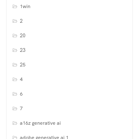
1win
2
20
23
25
4
6
7
a16z generative ai
adobe generative ai 1