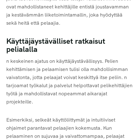
ovat mahdollistaneet kehittäjille entistä joustavamman
ja kestävämmän liiketoimintamallin, joka hyödyttää
sekä heitä että pelaajia.
Käyttäjäystävälliset ratkaisut
pelialalla
n keskeinen ajatus on käyttäjäystävällisyys. Pelien
kehittämisen ja pelaamisen tulisi olla mahdollisimman
vaivatonta, jotta pelaajat voivat keskittyä itse peliin. n
tarjoamat työkalut ja palvelut helpottavat pelikehittäjien
työtä ja mahdollistavat nopeammat aikarajat
projekteille.
Esimerkiksi, selkeät käyttöliittymät ja intuitiiviset
ohjaimet parantavat pelaajien kokemusta. Kun
pelaaminen on sujuvaa ja vaivattomampaa, pelaajat