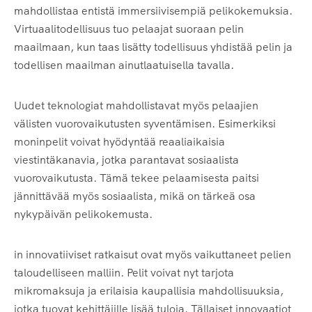
mahdollistaa entistä immersiivisempiä pelikokemuksia.
Virtuaalitodellisuus tuo pelaajat suoraan pelin
maailmaan, kun taas lisätty todellisuus yhdistää pelin ja
todellisen maailman ainutlaatuisella tavalla.
Uudet teknologiat mahdollistavat myös pelaajien
välisten vuorovaikutusten syventämisen. Esimerkiksi
moninpelit voivat hyödyntää reaaliaikaisia
viestintäkanavia, jotka parantavat sosiaalista
vuorovaikutusta. Tämä tekee pelaamisesta paitsi
jännittävää myös sosiaalista, mikä on tärkeä osa
nykypäivän pelikokemusta.
in innovatiiviset ratkaisut ovat myös vaikuttaneet pelien
taloudelliseen malliin. Pelit voivat nyt tarjota
mikromaksuja ja erilaisia kaupallisia mahdollisuuksia,
jotka tuovat kehittäjille lisää tuloja. Tällaiset innovaatiot