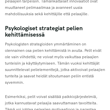
pelaajien tarpeisiin. Tämänkaltaiset innovaatiot ovat
muuttaneet pelimaailmaa ja avanneet uusia
mahdollisuuksia sekä kehittäjille että pelaajille.
Psykologiset strategiat pelien
kehittämisessä
Psykologisten strategioiden ymmärtäminen on
olennainen osa pelien kehittämistä in avulla. Pelit eivät
ole vain viihdettä; ne voivat myös vaikuttaa pelaajien
tunteisiin ja käyttäytymiseen. Tämän vuoksi kehittäjät
suunnittelevat pelielementtejä, jotka aktivoivat pelaajien
tunteita ja saavat heidät sitoutumaan peliin entistä
syvemmin.
Esimerkiksi, pelit voivat sisältää palkkiojärjestelmiä,
jotka kannustavat pelaajia saavuttamaan tavoitteita.
Tämä voi johtaa pelaajien motivaatioon ja parantaa