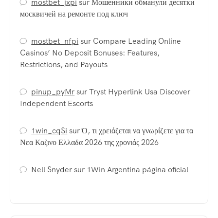
mostbet_jxpi
sur
Мошенники обманули десятки
москвичей на ремонте под ключ
mostbet_nfpi
sur
Compare Leading Online
Casinos’ No Deposit Bonuses: Features,
Restrictions, and Payouts
pinup_pyMr
sur
Tryst Hyperlink Usa Discover
Independent Escorts
1win_cqSi
sur
Ό, τι χρειάζεται να γνωρίζετε για τα
Νεα Καζινο Ελλαδα 2026 της χρονιάς 2026
Nell Snyder
sur
1Win Argentina página oficial