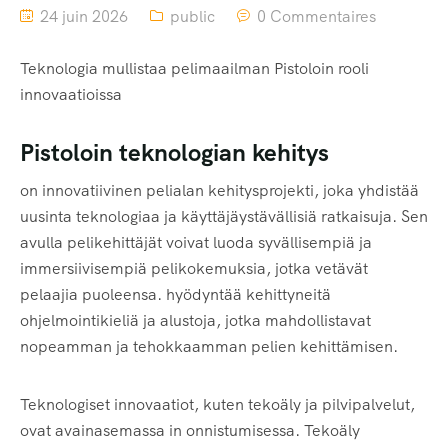
24 juin 2026
public
0 Commentaires
Teknologia mullistaa pelimaailman Pistoloin rooli
innovaatioissa
Pistoloin teknologian kehitys
on innovatiivinen pelialan kehitysprojekti, joka yhdistää
uusinta teknologiaa ja käyttäjäystävällisiä ratkaisuja. Sen
avulla pelikehittäjät voivat luoda syvällisempiä ja
immersiivisempiä pelikokemuksia, jotka vetävät
pelaajia puoleensa. hyödyntää kehittyneitä
ohjelmointikieliä ja alustoja, jotka mahdollistavat
nopeamman ja tehokkaamman pelien kehittämisen.
Teknologiset innovaatiot, kuten tekoäly ja pilvipalvelut,
ovat avainasemassa in onnistumisessa. Tekoäly