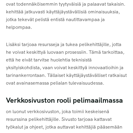
ovat todennäköisemmin tyytyväisiä ja palaavat takaisin.
kehittää jatkuvasti käyttäjäystävällisiä ominaisuuksia,
jotka tekevät pelistä entistä nautittavampaa ja
helpompaa.
Lisäksi tarjoaa resursseja ja tukea pelikehittäjille, jotta
he voivat keskittyä luovaan prosessiin. Tämä tarkoittaa,
että he eivät tarvitse huolehtia teknisistä
yksityiskohdista, vaan voivat keskittyä innovaatioihin ja
tarinankerrontaan. Tällaiset käyttäjäystävälliset ratkaisut
ovat avainasemassa pelialan tulevaisuudessa.
Verkkosivuston rooli pelimaailmassa
on luonut verkkosivuston, joka toimii keskeisenä
resurssina pelikehittäjille. Sivusto tarjoaa kattavat
työkalut ja ohjeet, jotka auttavat kehittäjiä pääsemään