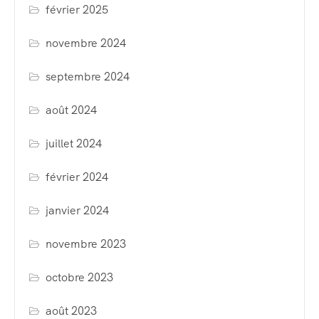
février 2025
novembre 2024
septembre 2024
août 2024
juillet 2024
février 2024
janvier 2024
novembre 2023
octobre 2023
août 2023