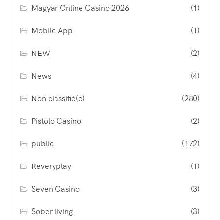
Magyar Online Casino 2026
(1)
Mobile App
(1)
NEW
(2)
News
(4)
Non classifié(e)
(280)
Pistolo Casino
(2)
public
(172)
Reveryplay
(1)
Seven Casino
(3)
Sober living
(3)