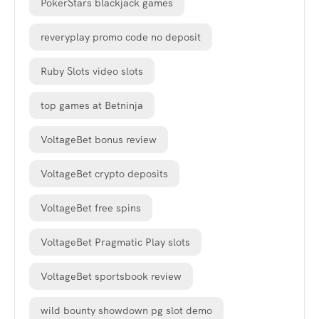
PokerStars blackjack games
reveryplay promo code no deposit
Ruby Slots video slots
top games at Betninja
VoltageBet bonus review
VoltageBet crypto deposits
VoltageBet free spins
VoltageBet Pragmatic Play slots
VoltageBet sportsbook review
wild bounty showdown pg slot demo