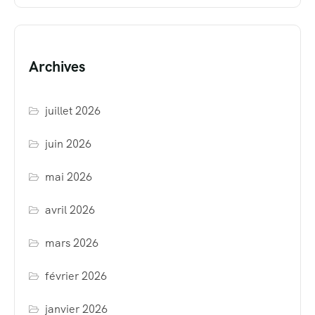
Archives
juillet 2026
juin 2026
mai 2026
avril 2026
mars 2026
février 2026
janvier 2026