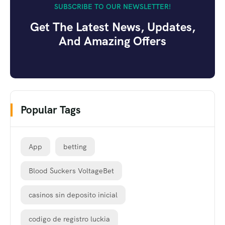
SUBSCRIBE TO OUR NEWSLETTER!
Get The Latest News, Updates,
And Amazing Offers
Popular Tags
App
betting
Blood Suckers VoltageBet
casinos sin deposito inicial
codigo de registro luckia