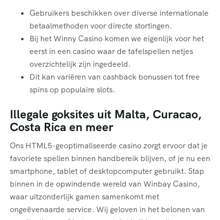
Gebruikers beschikken over diverse internationale
betaalmethoden voor directe stortingen.
Bij het Winny Casino komen we eigenlijk voor het
eerst in een casino waar de tafelspellen netjes
overzichtelijk zijn ingedeeld.
Dit kan variëren van cashback bonussen tot free
spins op populaire slots.
Illegale goksites uit Malta, Curacao,
Costa Rica en meer
Ons HTML5-geoptimaliseerde casino zorgt ervoor dat je
favoriete spellen binnen handbereik blijven, of je nu een
smartphone, tablet of desktopcomputer gebruikt. Stap
binnen in de opwindende wereld van Winbay Casino,
waar uitzonderlijk gamen samenkomt met
ongeëvenaarde service. Wij geloven in het belonen van