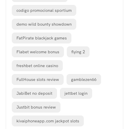
codigo promocional sportium
demo wild bounty showdown
FatPirate blackjack games
Flabet welcome bonus
flying 2
freshbet online casino
FullHouse slots review
gamblezen66
JabiBet no deposit
jettbet login
Justbit bonus review
kivaiphoneapp.com jackpot slots