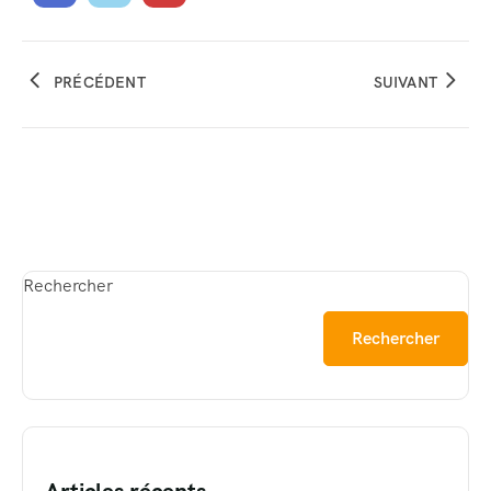
PRÉCÉDENT
SUIVANT
Rechercher
Rechercher