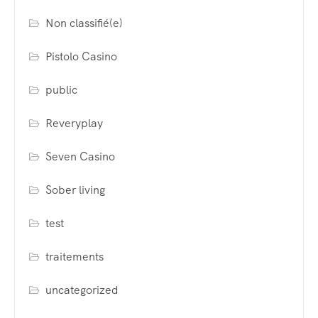
Non classifié(e)
Pistolo Casino
public
Reveryplay
Seven Casino
Sober living
test
traitements
uncategorized