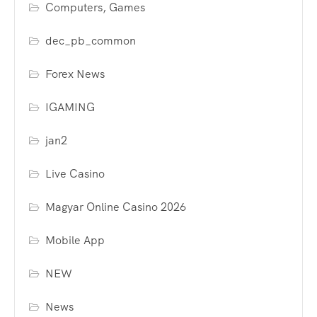
Computers, Games
dec_pb_common
Forex News
IGAMING
jan2
Live Casino
Magyar Online Casino 2026
Mobile App
NEW
News