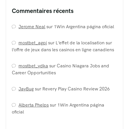
Commentaires récents
Jerome Neal
sur
1Win Argentina página oficial
mostbet_agpi
sur
L’effet de la localisation sur
l’offre de jeux dans les casinos en ligne canadiens
mostbet_ydka
sur
Casino Niagara Jobs and
Career Opportunities
JayBug
sur
Revery Play Casino Review 2026
Alberta Phelps
sur
1Win Argentina página
oficial