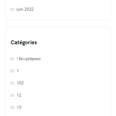
juin 2022
Catégories
! Без рубрики
1
102
12
13