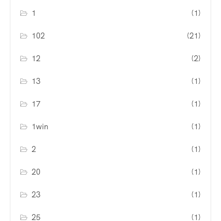
1
(1)
102
(21)
12
(2)
13
(1)
17
(1)
1win
(1)
2
(1)
20
(1)
23
(1)
25
(1)