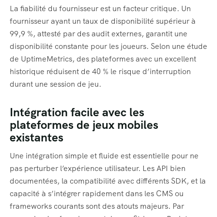
La fiabilité du fournisseur est un facteur critique. Un
fournisseur ayant un taux de disponibilité supérieur à
99,9 %, attesté par des audit externes, garantit une
disponibilité constante pour les joueurs. Selon une étude
de UptimeMetrics, des plateformes avec un excellent
historique réduisent de 40 % le risque d’interruption
durant une session de jeu.
Intégration facile avec les
plateformes de jeux mobiles
existantes
Une intégration simple et fluide est essentielle pour ne
pas perturber l’expérience utilisateur. Les API bien
documentées, la compatibilité avec différents SDK, et la
capacité à s’intégrer rapidement dans les CMS ou
frameworks courants sont des atouts majeurs. Par