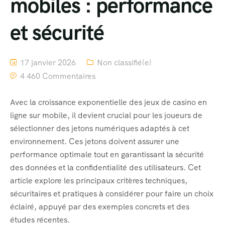
mobiles : performance
et sécurité
17 janvier 2026
Non classifié(e)
4 460 Commentaires
Avec la croissance exponentielle des jeux de casino en
ligne sur mobile, il devient crucial pour les joueurs de
sélectionner des jetons numériques adaptés à cet
environnement. Ces jetons doivent assurer une
performance optimale tout en garantissant la sécurité
des données et la confidentialité des utilisateurs. Cet
article explore les principaux critères techniques,
sécuritaires et pratiques à considérer pour faire un choix
éclairé, appuyé par des exemples concrets et des
études récentes.