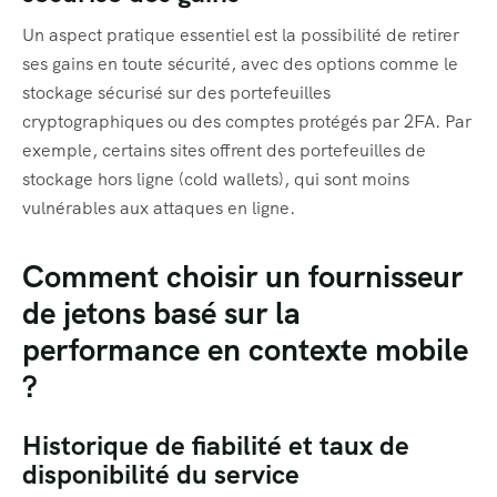
Un aspect pratique essentiel est la possibilité de retirer
ses gains en toute sécurité, avec des options comme le
stockage sécurisé sur des portefeuilles
cryptographiques ou des comptes protégés par 2FA. Par
exemple, certains sites offrent des portefeuilles de
stockage hors ligne (cold wallets), qui sont moins
vulnérables aux attaques en ligne.
Comment choisir un fournisseur
de jetons basé sur la
performance en contexte mobile
?
Historique de fiabilité et taux de
disponibilité du service