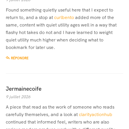
Found something quietly useful here that I expect to
return to, and a stop at
curlbento
added more of the
same, content with quiet utility ages well in a way that
flashy hot takes do not and I have learned to weight
quiet utility much higher when deciding what to
bookmark for later use.
RÉPONDRE
Jermainecoife
9 juillet 2026
A piece that read as the work of someone who reads
carefully themselves, and a look at
clarityactionhub
continued that informed feel, writers who are also