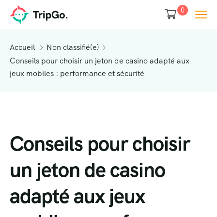
0
Accueil
Non classifié(e)
Conseils pour choisir un jeton de casino adapté aux
jeux mobiles : performance et sécurité
Conseils pour choisir
un jeton de casino
adapté aux jeux