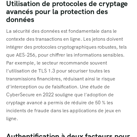
Utilisation de protocoles de cryptage
avancés pour la protection des
données
La sécurité des données est fondamentale dans le
contexte des transactions en ligne. Les jetons doivent
intégrer des protocoles cryptographiques robustes, tels
que AES-256, pour chiffrer les informations sensibles.
Par exemple, le secteur recommande souvent
l’utilisation de TLS 1.3 pour sécuriser toutes les
transmissions financières, réduisant ainsi le risque
d’interception ou de falsification. Une étude de
CyberSecure en 2022 souligne que l’adoption de
cryptage avancé a permis de réduire de 50 % les
incidents de fraude dans les applications de jeux en
ligne.
Authentification à deux facteurs pour