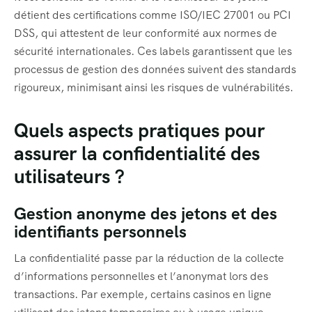
détient des certifications comme ISO/IEC 27001 ou PCI
DSS, qui attestent de leur conformité aux normes de
sécurité internationales. Ces labels garantissent que les
processus de gestion des données suivent des standards
rigoureux, minimisant ainsi les risques de vulnérabilités.
Quels aspects pratiques pour
assurer la confidentialité des
utilisateurs ?
Gestion anonyme des jetons et des
identifiants personnels
La confidentialité passe par la réduction de la collecte
d’informations personnelles et l’anonymat lors des
transactions. Par exemple, certains casinos en ligne