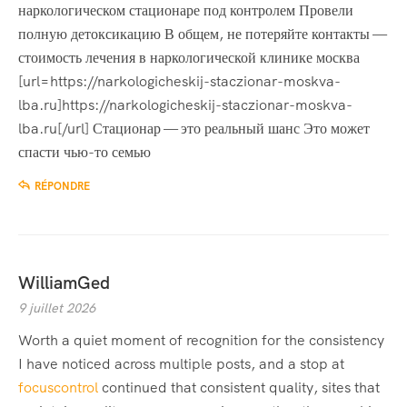
наркологическом стационаре под контролем Провели
полную детоксикацию В общем, не потеряйте контакты —
стоимость лечения в наркологической клинике москва
[url=https://narkologicheskij-staczionar-moskva-
lba.ru]https://narkologicheskij-staczionar-moskva-
lba.ru[/url] Стационар — это реальный шанс Это может
спасти чью-то семью
RÉPONDRE
WilliamGed
9 juillet 2026
Worth a quiet moment of recognition for the consistency
I have noticed across multiple posts, and a stop at
focuscontrol
continued that consistent quality, sites that