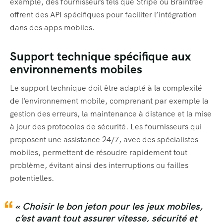
exemple, des fournisseurs tels que Stripe ou Braintree
offrent des API spécifiques pour faciliter l’intégration
dans des apps mobiles.
Support technique spécifique aux
environnements mobiles
Le support technique doit être adapté à la complexité
de l’environnement mobile, comprenant par exemple la
gestion des erreurs, la maintenance à distance et la mise
à jour des protocoles de sécurité. Les fournisseurs qui
proposent une assistance 24/7, avec des spécialistes
mobiles, permettent de résoudre rapidement tout
problème, évitant ainsi des interruptions ou failles
potentielles.
« Choisir le bon jeton pour les jeux mobiles,
c’est avant tout assurer vitesse, sécurité et