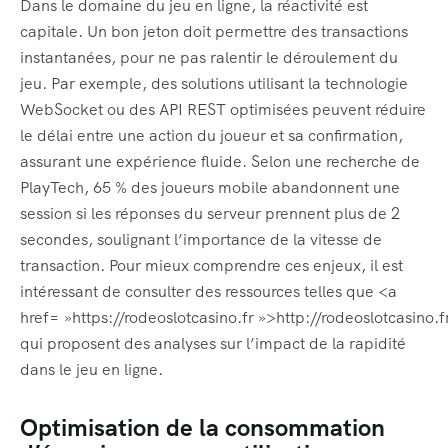
Dans le domaine du jeu en ligne, la réactivité est
capitale. Un bon jeton doit permettre des transactions
instantanées, pour ne pas ralentir le déroulement du
jeu. Par exemple, des solutions utilisant la technologie
WebSocket ou des API REST optimisées peuvent réduire
le délai entre une action du joueur et sa confirmation,
assurant une expérience fluide. Selon une recherche de
PlayTech, 65 % des joueurs mobile abandonnent une
session si les réponses du serveur prennent plus de 2
secondes, soulignant l’importance de la vitesse de
transaction. Pour mieux comprendre ces enjeux, il est
intéressant de consulter des ressources telles que <a
href= »https://rodeoslotcasino.fr »>http://rodeoslotcasino.f
qui proposent des analyses sur l’impact de la rapidité
dans le jeu en ligne.
Optimisation de la consommation