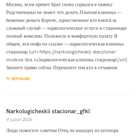
Москва, всем привет Брат снова сорвался в пьянку
Родственники не знают что делать Платная клиника —
бешеные деньги Короче, единственные кто взялся за
сложный случай — наркологические услуги в стационаре
полный комплекс Положили в комфортную палату В
общем, вся инфа по ссылке — наркологическая клиника
стационар [url=https://narkologicheskij-staczionar-
moskva-lba.ru]наркологическая клиника стационар[/url]
Звоните прямо сейчас Перешлите тем кто в отчаянии
RÉPONDRE
Narkologicheskii stacionar_gfkl
9 juillet 2026
Люди помогите советом Отец не выходит из штопора