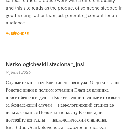
serious readers produce work with a different quality
and this site reads as the product of someone steeped in
good writing rather than just generating content for an
audience.
RÉPONDRE
Narkologicheskii stacionar_jnsi
9 juillet 2026
Слушайте кто знает Близкий человек уже 10 дней в запое
Родственники в полном отчаянии Платная клиника
просит бешеные деньги Короче, единственные кто взялся
за безнадёжный случай — наркологический стационар
цена адекватная Положили в палату В общем, не
потеряйте контакты — наркологический стационар
[url=https://narkologicheskij-staczionar-moskva-