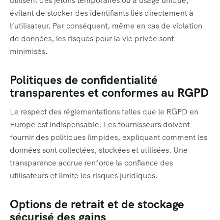
utilisent des jetons temporaires ou à usage unique,
évitant de stocker des identifiants liés directement à
l’utilisateur. Par conséquent, même en cas de violation
de données, les risques pour la vie privée sont
minimisés.
Politiques de confidentialité
transparentes et conformes au RGPD
Le respect des réglementations telles que le RGPD en
Europe est indispensable. Les fournisseurs doivent
fournir des politiques limpides, expliquant comment les
données sont collectées, stockées et utilisées. Une
transparence accrue renforce la confiance des
utilisateurs et limite les risques juridiques.
Options de retrait et de stockage
sécurisé des gains