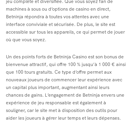
jeu complète et diversifiée. Que vous soyez fan de
machines à sous ou d’options de casino en direct,
Betninja répondra à toutes vos attentes avec une
interface conviviale et sécurisée. De plus, le site est
accessible sur tous les appareils, ce qui permet de jouer
où que vous soyez.
Un des points forts de Betninja Casino est son bonus de
bienvenue attractif, qui offre 100 % jusqu’à 1 000 € ainsi
que 100 tours gratuits. Ce type d’offre permet aux
nouveaux joueurs de commencer leur expérience avec
un capital plus important, augmentant ainsi leurs
chances de gains. L’engagement de Betninja envers une
expérience de jeu responsable est également à
souligner, car le site met à disposition des outils pour
aider les joueurs à gérer leur temps et leurs dépenses.