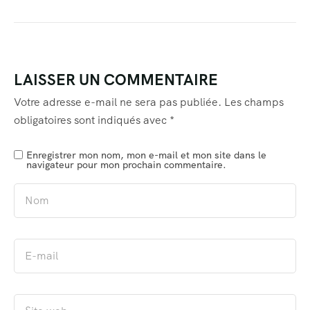
LAISSER UN COMMENTAIRE
Votre adresse e-mail ne sera pas publiée.
Les champs
obligatoires sont indiqués avec
*
Enregistrer mon nom, mon e-mail et mon site dans le
navigateur pour mon prochain commentaire.