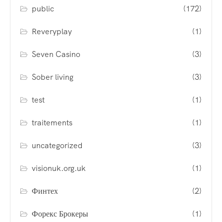
public
(172)
Reveryplay
(1)
Seven Casino
(3)
Sober living
(3)
test
(1)
traitements
(1)
uncategorized
(3)
visionuk.org.uk
(1)
Финтех
(2)
Форекс Брокеры
(1)