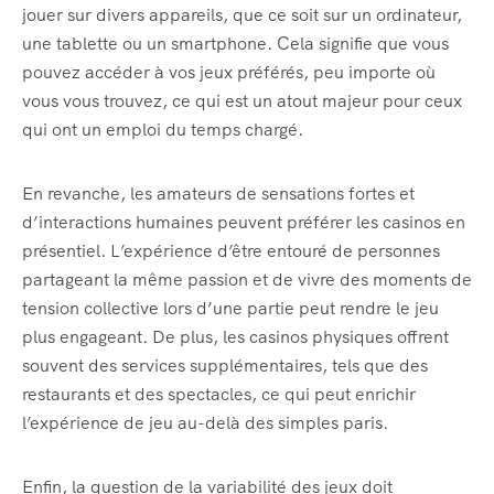
jouer sur divers appareils, que ce soit sur un ordinateur,
une tablette ou un smartphone. Cela signifie que vous
pouvez accéder à vos jeux préférés, peu importe où
vous vous trouvez, ce qui est un atout majeur pour ceux
qui ont un emploi du temps chargé.
En revanche, les amateurs de sensations fortes et
d’interactions humaines peuvent préférer les casinos en
présentiel. L’expérience d’être entouré de personnes
partageant la même passion et de vivre des moments de
tension collective lors d’une partie peut rendre le jeu
plus engageant. De plus, les casinos physiques offrent
souvent des services supplémentaires, tels que des
restaurants et des spectacles, ce qui peut enrichir
l’expérience de jeu au-delà des simples paris.
Enfin, la question de la variabilité des jeux doit