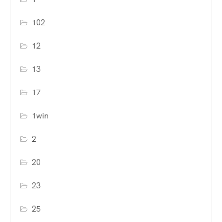
102
12
13
17
1win
2
20
23
25