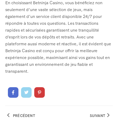
En choisissant Betninja Casino, vous bénéficiez non
seulement d’une vaste sélection de jeux, mais
également d’un service client disponible 24/7 pour
répondre à toutes vos questions. Les transactions
rapides et sécurisées garantissent une tranquillité
d’esprit lors de vos dépôts et retraits. Avec une
plateforme aussi moderne et réactive, il est évident que
Betninja Casino est conçu pour offrir la meilleure
expérience possible, maximisant ainsi vos gains tout en
garantissant un environnement de jeu fiable et
transparent.
PRÉCÉDENT
SUIVANT