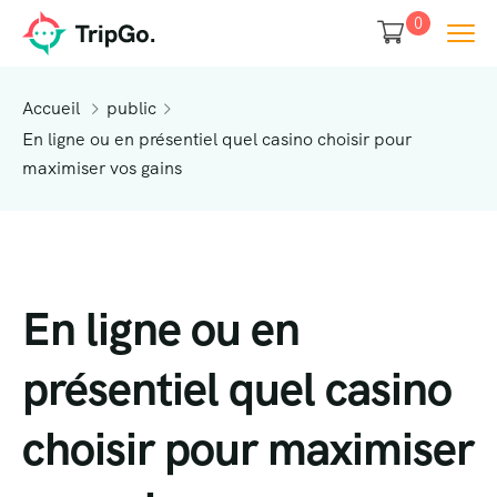
0
Accueil
public
En ligne ou en présentiel quel casino choisir pour
maximiser vos gains
En ligne ou en
présentiel quel casino
choisir pour maximiser