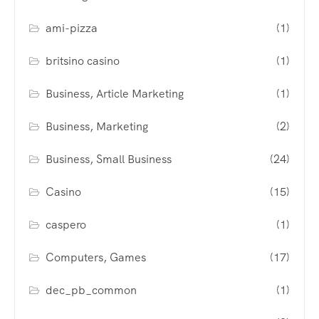
ami-pizza
(1)
britsino casino
(1)
Business, Article Marketing
(1)
Business, Marketing
(2)
Business, Small Business
(24)
Casino
(15)
caspero
(1)
Computers, Games
(17)
dec_pb_common
(1)