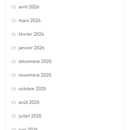
avril 2026
mars 2026
février 2026
janvier 2026
décembre 2025
novembre 2025
octobre 2025
août 2025
juillet 2025
juin 2025