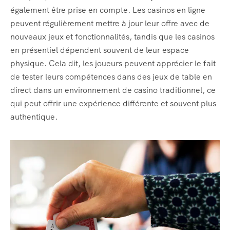
également être prise en compte. Les casinos en ligne
peuvent régulièrement mettre à jour leur offre avec de
nouveaux jeux et fonctionnalités, tandis que les casinos
en présentiel dépendent souvent de leur espace
physique. Cela dit, les joueurs peuvent apprécier le fait
de tester leurs compétences dans des jeux de table en
direct dans un environnement de casino traditionnel, ce
qui peut offrir une expérience différente et souvent plus
authentique.