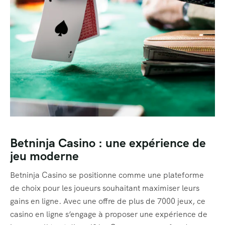
Betninja Casino : une expérience de
jeu moderne
Betninja Casino se positionne comme une plateforme
de choix pour les joueurs souhaitant maximiser leurs
gains en ligne. Avec une offre de plus de 7000 jeux, ce
casino en ligne s’engage à proposer une expérience de