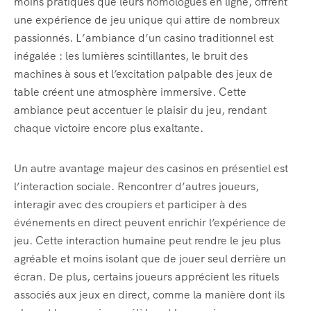
moins pratiques que leurs homologues en ligne, offrent
une expérience de jeu unique qui attire de nombreux
passionnés. L’ambiance d’un casino traditionnel est
inégalée : les lumières scintillantes, le bruit des
machines à sous et l’excitation palpable des jeux de
table créent une atmosphère immersive. Cette
ambiance peut accentuer le plaisir du jeu, rendant
chaque victoire encore plus exaltante.
Un autre avantage majeur des casinos en présentiel est
l’interaction sociale. Rencontrer d’autres joueurs,
interagir avec des croupiers et participer à des
événements en direct peuvent enrichir l’expérience de
jeu. Cette interaction humaine peut rendre le jeu plus
agréable et moins isolant que de jouer seul derrière un
écran. De plus, certains joueurs apprécient les rituels
associés aux jeux en direct, comme la manière dont ils