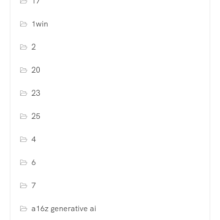
17
1win
2
20
23
25
4
6
7
a16z generative ai