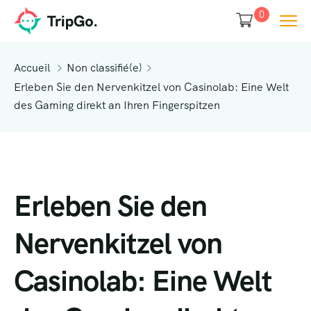
0
Accueil
Non classifié(e)
Erleben Sie den Nervenkitzel von Casinolab: Eine Welt
des Gaming direkt an Ihren Fingerspitzen
Erleben Sie den
Nervenkitzel von
Casinolab: Eine Welt