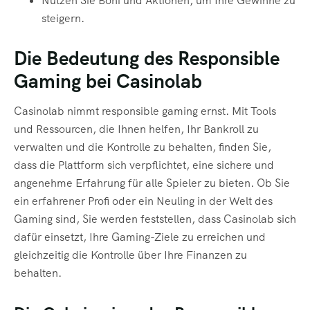
Nutzen Sie Boni und Aktionen, um Ihre Gewinne zu
steigern.
Die Bedeutung des Responsible
Gaming bei Casinolab
Casinolab nimmt responsible gaming ernst. Mit Tools
und Ressourcen, die Ihnen helfen, Ihr Bankroll zu
verwalten und die Kontrolle zu behalten, finden Sie,
dass die Plattform sich verpflichtet, eine sichere und
angenehme Erfahrung für alle Spieler zu bieten. Ob Sie
ein erfahrener Profi oder ein Neuling in der Welt des
Gaming sind, Sie werden feststellen, dass Casinolab sich
dafür einsetzt, Ihre Gaming-Ziele zu erreichen und
gleichzeitig die Kontrolle über Ihre Finanzen zu
behalten.