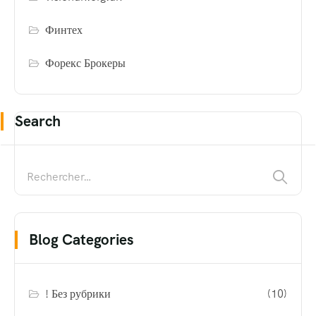
Финтех
Форекс Брокеры
Search
Blog Categories
! Без рубрики
(10)