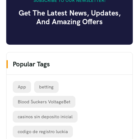
SUBSCRIBE TO OUR NEWSLETTER!
Get The Latest News, Updates,
And Amazing Offers
Popular Tags
App
betting
Blood Suckers VoltageBet
casinos sin deposito inicial
codigo de registro luckia