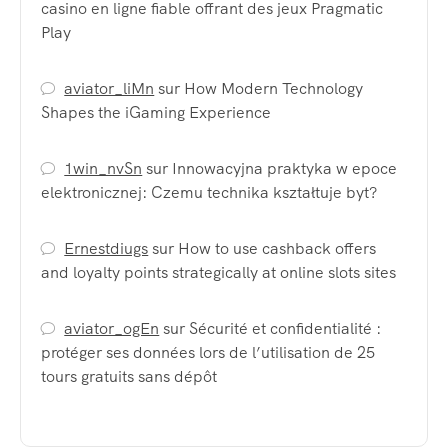
casino en ligne fiable offrant des jeux Pragmatic
Play
aviator_liMn
sur
How Modern Technology
Shapes the iGaming Experience
1win_nvSn
sur
Innowacyjna praktyka w epoce
elektronicznej: Czemu technika kształtuje byt?
Ernestdiugs
sur
How to use cashback offers
and loyalty points strategically at online slots sites
aviator_ogEn
sur
Sécurité et confidentialité :
protéger ses données lors de l’utilisation de 25
tours gratuits sans dépôt