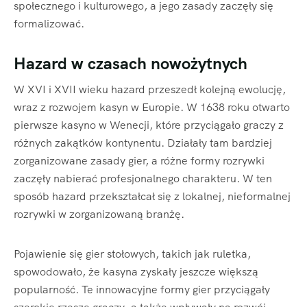
społecznego i kulturowego, a jego zasady zaczęły się
formalizować.
Hazard w czasach nowożytnych
W XVI i XVII wieku hazard przeszedł kolejną ewolucję,
wraz z rozwojem kasyn w Europie. W 1638 roku otwarto
pierwsze kasyno w Wenecji, które przyciągało graczy z
różnych zakątków kontynentu. Działały tam bardziej
zorganizowane zasady gier, a różne formy rozrywki
zaczęły nabierać profesjonalnego charakteru. W ten
sposób hazard przekształcał się z lokalnej, nieformalnej
rozrywki w zorganizowaną branżę.
Pojawienie się gier stołowych, takich jak ruletka,
spowodowało, że kasyna zyskały jeszcze większą
popularność. Te innowacyjne formy gier przyciągały