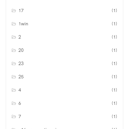
17
(1)
1win
(1)
2
(1)
20
(1)
23
(1)
25
(1)
4
(1)
6
(1)
7
(1)