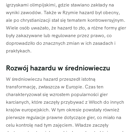
igrzyskami olimpijskimi, gdzie stawiano zakłady na
wyniki zawodów. Także w Rzymie hazard był obecny,
ale po chrystianizacji stał się tematem kontrowersyjnym.
Wiele osób uważało, że hazard to zło, a różne formy gier
były zakazywane lub regulowane przez prawo, co
doprowadziło do znacznych zmian w ich zasadach i
praktykach.
Rozwój hazardu w średniowieczu
W średniowieczu hazard przeszedł istotną
transformację, zwłaszcza w Europie. Czas ten
charakteryzował się wzrostem popularności gier
karcianych, które zaczęły przybywać z Włoch do innych
krajów europejskich. W tym okresie powstały również
pierwsze regulacje prawne dotyczące gier, co miało na
celu kontrolę nad tym zajęciem. Władze zaczęły