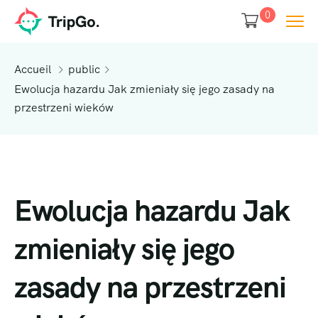
0
Accueil
public
Ewolucja hazardu Jak zmieniały się jego zasady na
przestrzeni wieków
Ewolucja hazardu Jak
zmieniały się jego
zasady na przestrzeni