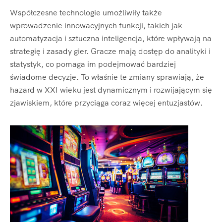
Współczesne technologie umożliwiły także
wprowadzenie innowacyjnych funkcji, takich jak
automatyzacja i sztuczna inteligencja, które wpływają na
strategię i zasady gier. Gracze mają dostęp do analityki i
statystyk, co pomaga im podejmować bardziej
świadome decyzje. To właśnie te zmiany sprawiają, że
hazard w XXI wieku jest dynamicznym i rozwijającym się
zjawiskiem, które przyciąga coraz więcej entuzjastów.