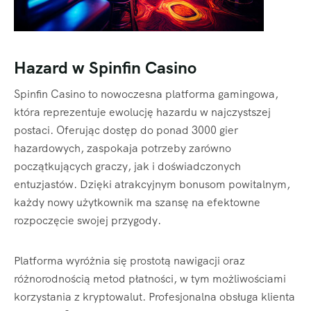
Hazard w Spinfin Casino
Spinfin Casino to nowoczesna platforma gamingowa,
która reprezentuje ewolucję hazardu w najczystszej
postaci. Oferując dostęp do ponad 3000 gier
hazardowych, zaspokaja potrzeby zarówno
początkujących graczy, jak i doświadczonych
entuzjastów. Dzięki atrakcyjnym bonusom powitalnym,
każdy nowy użytkownik ma szansę na efektowne
rozpoczęcie swojej przygody.
Platforma wyróżnia się prostotą nawigacji oraz
różnorodnością metod płatności, w tym możliwościami
korzystania z kryptowalut. Profesjonalna obsługa klienta