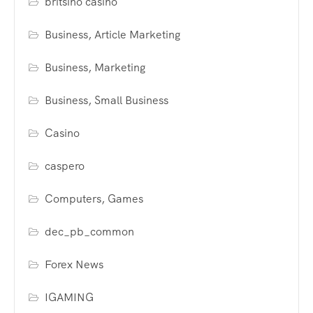
britsino casino
Business, Article Marketing
Business, Marketing
Business, Small Business
Casino
caspero
Computers, Games
dec_pb_common
Forex News
IGAMING