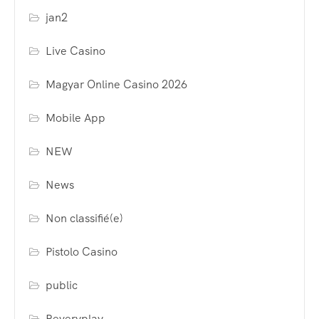
jan2
Live Casino
Magyar Online Casino 2026
Mobile App
NEW
News
Non classifié(e)
Pistolo Casino
public
Reveryplay