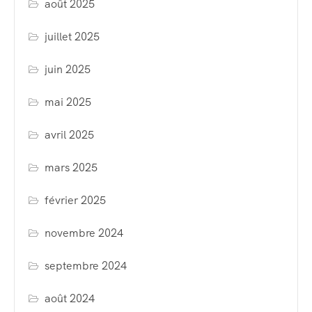
août 2025
juillet 2025
juin 2025
mai 2025
avril 2025
mars 2025
février 2025
novembre 2024
septembre 2024
août 2024