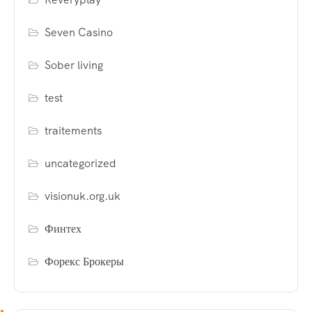
Seven Casino
Sober living
test
traitements
uncategorized
visionuk.org.uk
Финтех
Форекс Брокеры