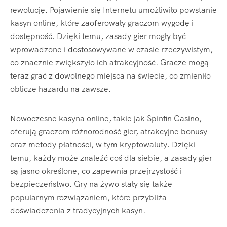
rewolucję. Pojawienie się Internetu umożliwiło powstanie
kasyn online, które zaoferowały graczom wygodę i
dostępność. Dzięki temu, zasady gier mogły być
wprowadzone i dostosowywane w czasie rzeczywistym,
co znacznie zwiększyło ich atrakcyjność. Gracze mogą
teraz grać z dowolnego miejsca na świecie, co zmieniło
oblicze hazardu na zawsze.
Nowoczesne kasyna online, takie jak Spinfin Casino,
oferują graczom różnorodność gier, atrakcyjne bonusy
oraz metody płatności, w tym kryptowaluty. Dzięki
temu, każdy może znaleźć coś dla siebie, a zasady gier
są jasno określone, co zapewnia przejrzystość i
bezpieczeństwo. Gry na żywo stały się także
popularnym rozwiązaniem, które przybliża
doświadczenia z tradycyjnych kasyn.