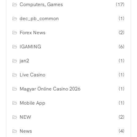
Computers, Games
(17)
dec_pb_common
(1)
Forex News
(2)
IGAMING
(6)
jan2
(1)
Live Casino
(1)
Magyar Online Casino 2026
(1)
Mobile App
(1)
NEW
(2)
News
(4)