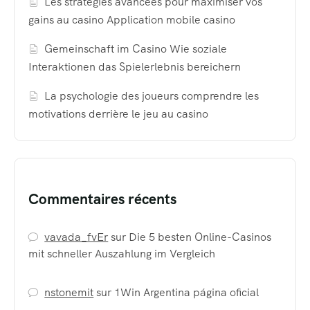
Les stratégies avancées pour maximiser vos
gains au casino Application mobile casino
Gemeinschaft im Casino Wie soziale
Interaktionen das Spielerlebnis bereichern
La psychologie des joueurs comprendre les
motivations derrière le jeu au casino
Commentaires récents
vavada_fvEr
sur
Die 5 besten Online-Casinos
mit schneller Auszahlung im Vergleich
nstonemit
sur
1Win Argentina página oficial