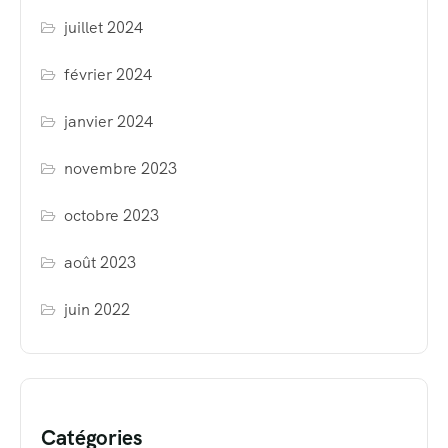
juillet 2024
février 2024
janvier 2024
novembre 2023
octobre 2023
août 2023
juin 2022
Catégories