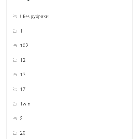
! Без рубрики
1
102
12
13
17
1win
2
20