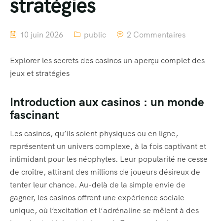
stratégies
10 juin 2026
public
2 Commentaires
Explorer les secrets des casinos un aperçu complet des
jeux et stratégies
Introduction aux casinos : un monde
fascinant
Les casinos, qu’ils soient physiques ou en ligne,
représentent un univers complexe, à la fois captivant et
intimidant pour les néophytes. Leur popularité ne cesse
de croître, attirant des millions de joueurs désireux de
tenter leur chance. Au-delà de la simple envie de
gagner, les casinos offrent une expérience sociale
unique, où l’excitation et l’adrénaline se mêlent à des