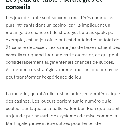
conseils
Les jeux de table sont souvent considérés comme les
plus intrigants dans un casino, car ils impliquent un
mélange de chance et de stratégie. Le blackjack, par
exemple, est un jeu où le but est d’atteindre un total de
21 sans le dépasser. Les stratégies de base incluent des
conseils sur quand tirer une carte ou rester, ce qui peut
considérablement augmenter les chances de succès.
Apprendre ces stratégies, même pour un joueur novice,
peut transformer l’expérience de jeu.
La roulette, quant à elle, est un autre jeu emblématique
des casinos. Les joueurs parient sur le numéro ou la
couleur sur laquelle la balle va tomber. Bien que ce soit
un jeu de pur hasard, des systèmes de mise comme la
Martingale peuvent être utilisés pour tenter de