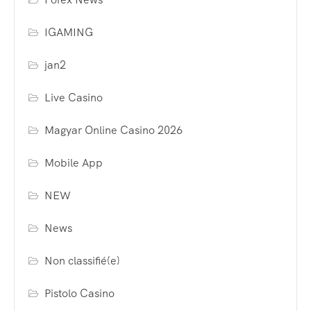
IGAMING
jan2
Live Casino
Magyar Online Casino 2026
Mobile App
NEW
News
Non classifié(e)
Pistolo Casino