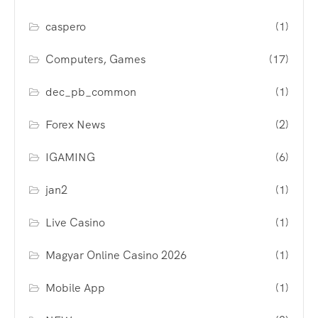
caspero
(1)
Computers, Games
(17)
dec_pb_common
(1)
Forex News
(2)
IGAMING
(6)
jan2
(1)
Live Casino
(1)
Magyar Online Casino 2026
(1)
Mobile App
(1)