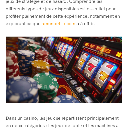
jeux de stratégie et de hasard. Comprendre les
différents types de jeux disponibles est essentiel pour
profiter pleinement de cette expérience, notamment en
explorant ce que
amunbet-fr.com
a à offrir.
Dans un casino, les jeux se répartissent principalement
en deux catégories : les jeux de table et les machines à