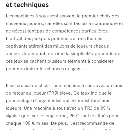
et techniques
Les machines à sous sont souvent le premier choix des
nouveaux joueurs, car elles sont faciles à comprendre et
ne nécessitent pas de compétences particulières.
L’attrait des jackpots potentiels et des thèmes
captivants attirent des millions de joueurs chaque
année. Cependant, derrière la simplicité apparente de
ces jeux se cachent plusieurs éléments à considérer
pour maximiser les chances de gains.
Il est crucial de choisir une machine à sous avec un taux
de retour au joueur (TRJ) élevé. Ce taux indique le
pourcentage d’argent misé qui est redistribué aux
joueurs. Une machine à sous avec un TRJ de 95 %
signifie que, sur le long terme, 95 € sont restitués pour
chaque 100 € misés. De plus, il est recommandé de