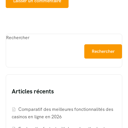
Rechercher
Rechercher
Articles récents
Comparatif des meilleures fonctionnalités des
casinos en ligne en 2026