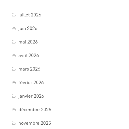
juillet 2026
juin 2026
mai 2026
avril 2026
mars 2026
février 2026
janvier 2026
décembre 2025
novembre 2025