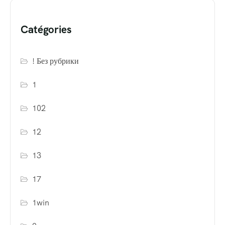
Catégories
! Без рубрики
1
102
12
13
17
1win