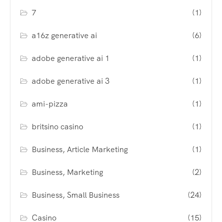
7
(1)
a16z generative ai
(6)
adobe generative ai 1
(1)
adobe generative ai 3
(1)
ami-pizza
(1)
britsino casino
(1)
Business, Article Marketing
(1)
Business, Marketing
(2)
Business, Small Business
(24)
Casino
(15)