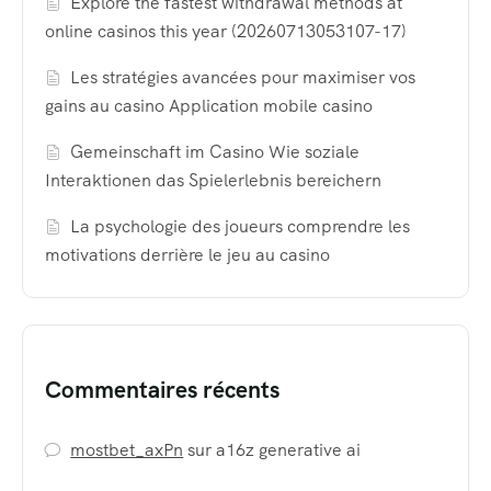
Explore the fastest withdrawal methods at
online casinos this year (20260713053107-17)
Les stratégies avancées pour maximiser vos
gains au casino Application mobile casino
Gemeinschaft im Casino Wie soziale
Interaktionen das Spielerlebnis bereichern
La psychologie des joueurs comprendre les
motivations derrière le jeu au casino
Commentaires récents
mostbet_axPn
sur
a16z generative ai