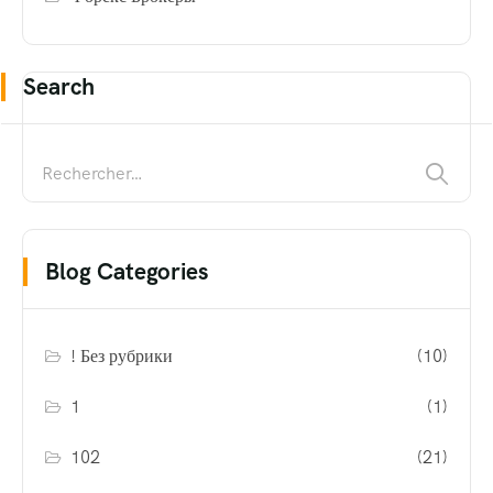
Search
Blog Categories
! Без рубрики
(10)
1
(1)
102
(21)