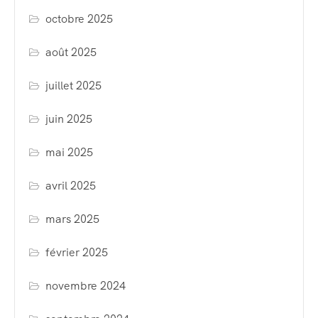
octobre 2025
août 2025
juillet 2025
juin 2025
mai 2025
avril 2025
mars 2025
février 2025
novembre 2024