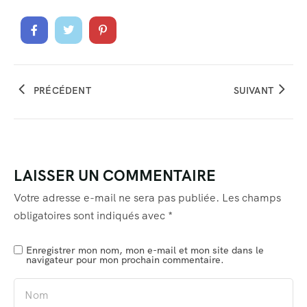
PRÉCÉDENT
SUIVANT
LAISSER UN COMMENTAIRE
Votre adresse e-mail ne sera pas publiée.
Les champs
obligatoires sont indiqués avec
*
Enregistrer mon nom, mon e-mail et mon site dans le
navigateur pour mon prochain commentaire.