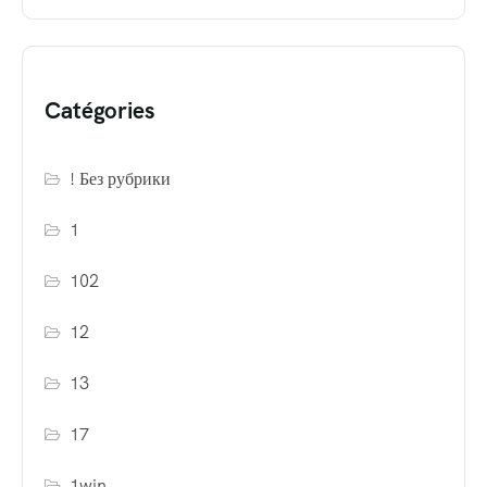
Catégories
! Без рубрики
1
102
12
13
17
1win