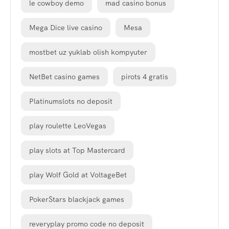
le cowboy demo
mad casino bonus
Mega Dice live casino
Mesa
mostbet uz yuklab olish kompyuter
NetBet casino games
pirots 4 gratis
Platinumslots no deposit
play roulette LeoVegas
play slots at Top Mastercard
play Wolf Gold at VoltageBet
PokerStars blackjack games
reveryplay promo code no deposit