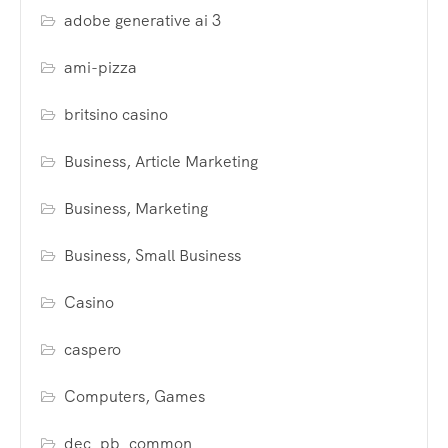
adobe generative ai 3
ami-pizza
britsino casino
Business, Article Marketing
Business, Marketing
Business, Small Business
Casino
caspero
Computers, Games
dec_pb_common