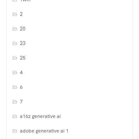
2
20
23
25
4
6
7
a16z generative ai
adobe generative ai 1