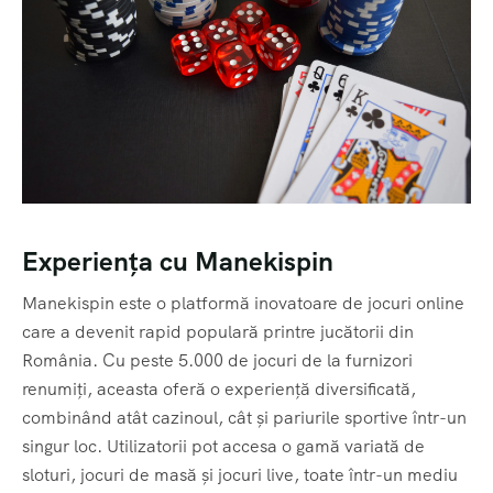
Experiența cu Manekispin
Manekispin este o platformă inovatoare de jocuri online
care a devenit rapid populară printre jucătorii din
România. Cu peste 5.000 de jocuri de la furnizori
renumiți, aceasta oferă o experiență diversificată,
combinând atât cazinoul, cât și pariurile sportive într-un
singur loc. Utilizatorii pot accesa o gamă variată de
sloturi, jocuri de masă și jocuri live, toate într-un mediu