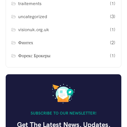
traitements
(1)
uncategorized
(3)
visionuk.org.uk
(1)
Финтех
(2)
Форекс Брокеры
(1)
SUBSCRIBE TO OUR NEWSLETTER!
Get The Latest News, Updates,