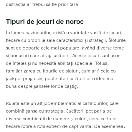
distracția ar trebui să fie prioritară.
Tipuri de jocuri de noroc
În lumea cazinourilor, există o varietate vastă de jocuri,
fiecare cu propriile sale caracteristici și strategii. Sloturile
sunt de departe cele mai populare, având diverse teme
și bonusuri care atrag jucătorii. Aceste jocuri sunt ușor
de înțeles și nu necesită abilități speciale. Totuși,
familiarizarea cu tipurile de sloturi, cum ar fi cele cu
jackpot progresiv, poate oferi jucătorilor o idee mai
bună despre șansele lor de câștig.
Ruleta este un alt joc emblematic al cazinourilor, care
combină șansa cu strategia. Jucătorii pot paria pe
diverse combinații de numere și culori, ceea ce face
fiecare rotire a roții extrem de captivantă. De asemenea,