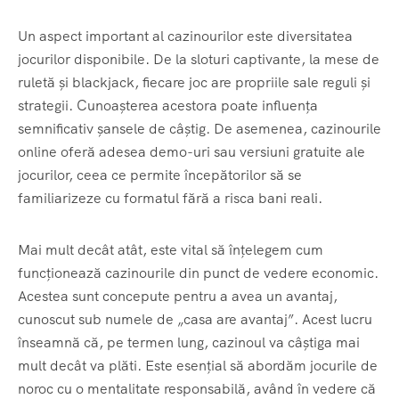
Un aspect important al cazinourilor este diversitatea
jocurilor disponibile. De la sloturi captivante, la mese de
ruletă și blackjack, fiecare joc are propriile sale reguli și
strategii. Cunoașterea acestora poate influența
semnificativ șansele de câștig. De asemenea, cazinourile
online oferă adesea demo-uri sau versiuni gratuite ale
jocurilor, ceea ce permite începătorilor să se
familiarizeze cu formatul fără a risca bani reali.
Mai mult decât atât, este vital să înțelegem cum
funcționează cazinourile din punct de vedere economic.
Acestea sunt concepute pentru a avea un avantaj,
cunoscut sub numele de „casa are avantaj”. Acest lucru
înseamnă că, pe termen lung, cazinoul va câștiga mai
mult decât va plăti. Este esențial să abordăm jocurile de
noroc cu o mentalitate responsabilă, având în vedere că