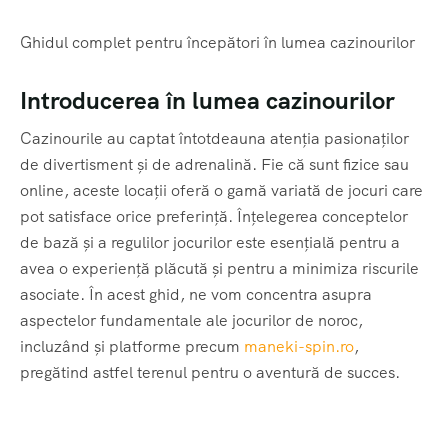
Ghidul complet pentru începători în lumea cazinourilor
Introducerea în lumea cazinourilor
Cazinourile au captat întotdeauna atenția pasionaților
de divertisment și de adrenalină. Fie că sunt fizice sau
online, aceste locații oferă o gamă variată de jocuri care
pot satisface orice preferință. Înțelegerea conceptelor
de bază și a regulilor jocurilor este esențială pentru a
avea o experiență plăcută și pentru a minimiza riscurile
asociate. În acest ghid, ne vom concentra asupra
aspectelor fundamentale ale jocurilor de noroc,
incluzând și platforme precum
maneki-spin.ro
,
pregătind astfel terenul pentru o aventură de succes.