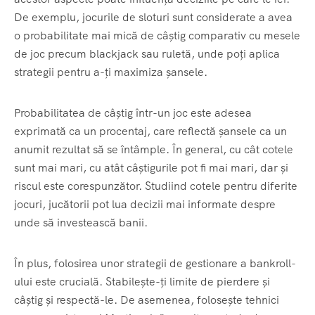
De exemplu, jocurile de sloturi sunt considerate a avea
o probabilitate mai mică de câștig comparativ cu mesele
de joc precum blackjack sau ruletă, unde poți aplica
strategii pentru a-ți maximiza șansele.
Probabilitatea de câștig într-un joc este adesea
exprimată ca un procentaj, care reflectă șansele ca un
anumit rezultat să se întâmple. În general, cu cât cotele
sunt mai mari, cu atât câștigurile pot fi mai mari, dar și
riscul este corespunzător. Studiind cotele pentru diferite
jocuri, jucătorii pot lua decizii mai informate despre
unde să investească banii.
În plus, folosirea unor strategii de gestionare a bankroll-
ului este crucială. Stabilește-ți limite de pierdere și
câștig și respectă-le. De asemenea, folosește tehnici