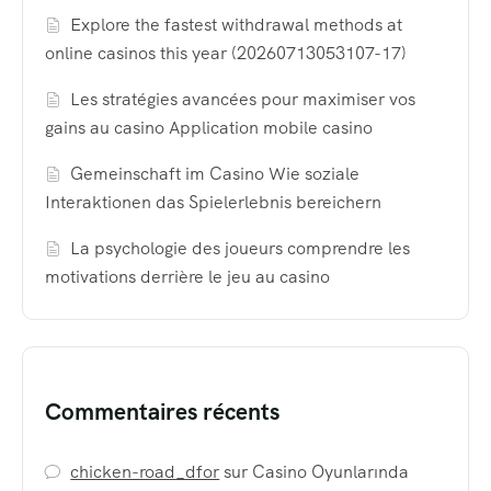
Explore the fastest withdrawal methods at
online casinos this year (20260713053107-17)
Les stratégies avancées pour maximiser vos
gains au casino Application mobile casino
Gemeinschaft im Casino Wie soziale
Interaktionen das Spielerlebnis bereichern
La psychologie des joueurs comprendre les
motivations derrière le jeu au casino
Commentaires récents
chicken-road_dfor
sur
Casino Oyunlarında