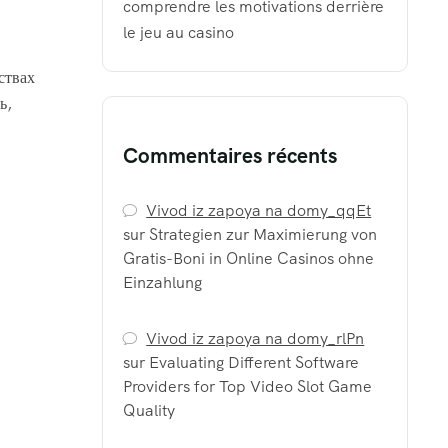
comprendre les motivations derrière
le jeu au casino
ствах
ь,
Commentaires récents
Vivod iz zapoya na domy_qqEt
sur
Strategien zur Maximierung von
Gratis-Boni in Online Casinos ohne
Einzahlung
Vivod iz zapoya na domy_rlPn
sur
Evaluating Different Software
Providers for Top Video Slot Game
Quality