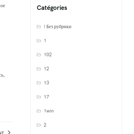
ное
Catégories
! Без рубрики
1
102
12
сь,
13
17
1win
2
NT