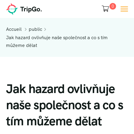
0
Accueil
public
Jak hazard ovlivňuje naše společnost a co s tím
můžeme dělat
Jak hazard ovlivňuje
naše společnost a co s
tím můžeme dělat