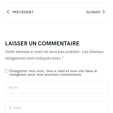
PRÉCÉDENT
SUIVANT
LAISSER UN COMMENTAIRE
Votre adresse e-mail ne sera pas publiée.
Les champs
obligatoires sont indiqués avec
*
Enregistrer mon nom, mon e-mail et mon site dans le
navigateur pour mon prochain commentaire.