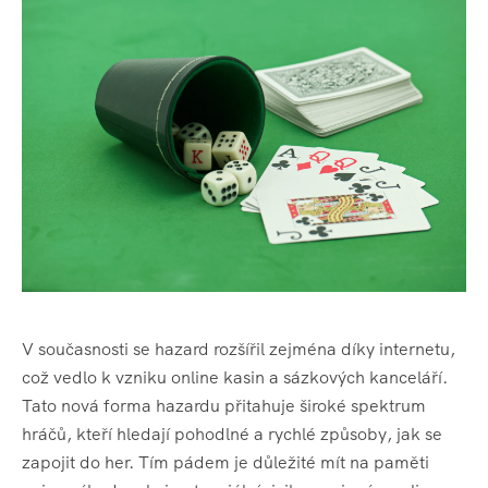
V současnosti se hazard rozšířil zejména díky internetu,
což vedlo k vzniku online kasin a sázkových kanceláří.
Tato nová forma hazardu přitahuje široké spektrum
hráčů, kteří hledají pohodlné a rychlé způsoby, jak se
zapojit do her. Tím pádem je důležité mít na paměti