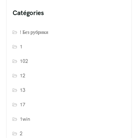
Catégories
! Без рубрики
1
102
12
13
17
1win
2