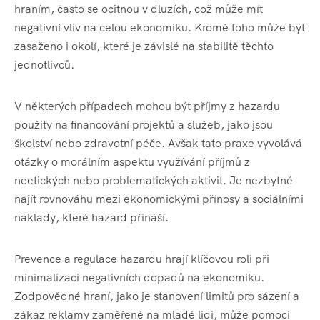
hraním, často se ocitnou v dluzích, což může mít
negativní vliv na celou ekonomiku. Kromě toho může být
zasaženo i okolí, které je závislé na stabilitě těchto
jednotlivců.
V některých případech mohou být příjmy z hazardu
použity na financování projektů a služeb, jako jsou
školství nebo zdravotní péče. Avšak tato praxe vyvolává
otázky o morálním aspektu využívání příjmů z
neetických nebo problematických aktivit. Je nezbytné
najít rovnováhu mezi ekonomickými přínosy a sociálními
náklady, které hazard přináší.
Prevence a regulace hazardu hrají klíčovou roli při
minimalizaci negativních dopadů na ekonomiku.
Zodpovědné hraní, jako je stanovení limitů pro sázení a
zákaz reklamy zaměřené na mladé lidi, může pomoci