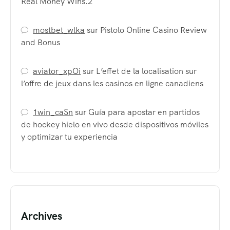
Real Money Wins.2
mostbet_wlka
sur
Pistolo Online Casino Review
and Bonus
aviator_xpOi
sur
L’effet de la localisation sur
l’offre de jeux dans les casinos en ligne canadiens
1win_caSn
sur
Guía para apostar en partidos
de hockey hielo en vivo desde dispositivos móviles
y optimizar tu experiencia
Archives