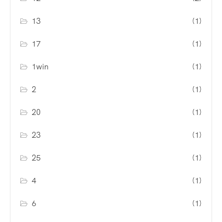
13
(1)
17
(1)
1win
(1)
2
(1)
20
(1)
23
(1)
25
(1)
4
(1)
6
(1)