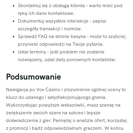
Skontaktuj się z obsługą klienta – warto mieć pod
ręką ich dane kontaktowe.
Dokumentuj wszystkie interakcje – zapisz
szczegóły transakcji i rozmów.
Sprawdź FAQ na stronie kasyna – może to szybciej
przynieść odpowiedzi na Twoje pytania.
Ustal terminy – jeśli problem nie zostanie
rozwiązany, ustal daty ponownych kontaktów.
Podsumowanie
Nawigacja po Vox Casino i zrozumienie ogólnej oceny to
klucz do udanego i satysfakcjonującego grania.
Wykorzystując powyższe wskazówki, masz szansę na
zwiększenie swoich szans na sukces i lepsze
doświadczenia z gier. Pamiętaj o analizie ofert, korzystaj
z promocji i bądź odpowiedzialnym graczem. W końcu