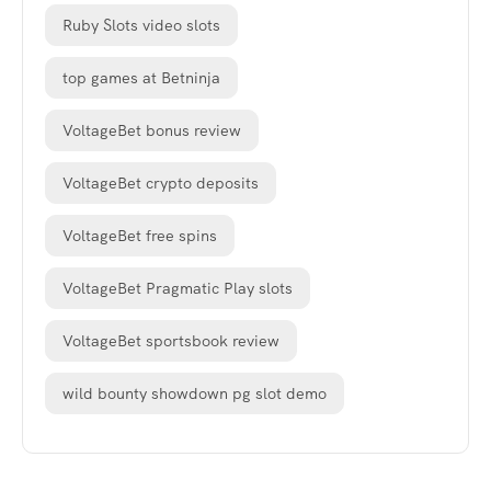
Ruby Slots video slots
top games at Betninja
VoltageBet bonus review
VoltageBet crypto deposits
VoltageBet free spins
VoltageBet Pragmatic Play slots
VoltageBet sportsbook review
wild bounty showdown pg slot demo