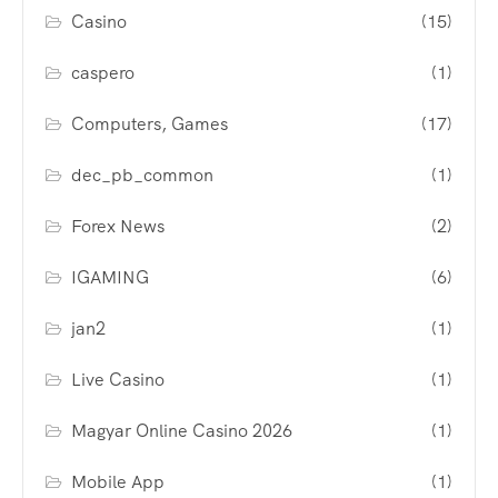
Casino
(15)
caspero
(1)
Computers, Games
(17)
dec_pb_common
(1)
Forex News
(2)
IGAMING
(6)
jan2
(1)
Live Casino
(1)
Magyar Online Casino 2026
(1)
Mobile App
(1)