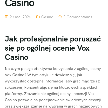
Casino
29 mai 2026
Casino
0 Commentaires
Jak profesjonalnie poruszać
się po ogólnej ocenie Vox
Casino
Na czym polega efektywne korzystanie z ogólnej oceny
Vox Casino? W tym artykule dowiesz się, jak
wykorzystać dostępne informacje, aby grać mądrze i z
sukcesem, koncentrując się na kluczowych aspektach
platformy. Zrozumienie ogólnej oceny i recenzji Vox
Casino pozwala na podejmowanie świadomych decyzji
oraz zwiększa szanse na wygraną w grach hazardowych