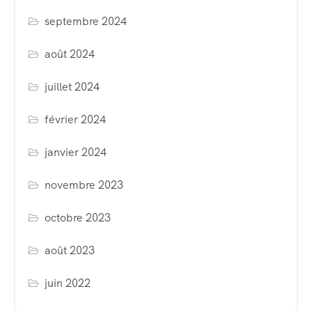
septembre 2024
août 2024
juillet 2024
février 2024
janvier 2024
novembre 2023
octobre 2023
août 2023
juin 2022