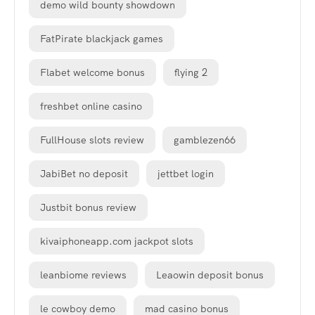
demo wild bounty showdown
FatPirate blackjack games
Flabet welcome bonus
flying 2
freshbet online casino
FullHouse slots review
gamblezen66
JabiBet no deposit
jettbet login
Justbit bonus review
kivaiphoneapp.com jackpot slots
leanbiome reviews
Leaowin deposit bonus
le cowboy demo
mad casino bonus