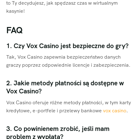
to Ty decydujesz, jak spędzasz czas w wirtualnym
kasynie!
FAQ
1. Czy Vox Casino jest bezpieczne do gry?
Tak, Vox Casino zapewnia bezpieczeństwo danych
graczy poprzez odpowiednie licencje i zabezpieczenia.
2. Jakie metody płatności są dostępne w
Vox Casino?
Vox Casino oferuje różne metody płatności, w tym karty
kredytowe, e-portfele i przelewy bankowe
vox casino
.
3. Co powinienem zrobić, jeśli mam
problem z wypłatą?