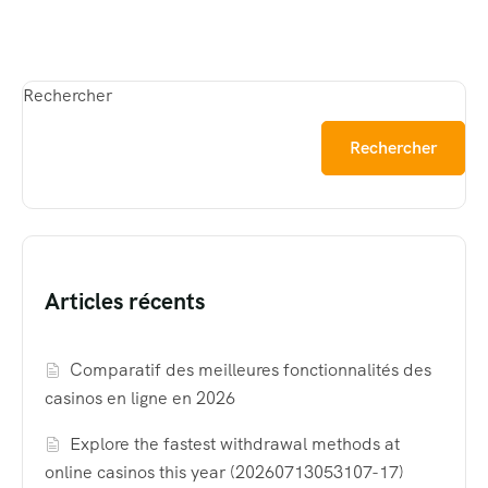
Rechercher
Rechercher
Articles récents
Comparatif des meilleures fonctionnalités des
casinos en ligne en 2026
Explore the fastest withdrawal methods at
online casinos this year (20260713053107-17)