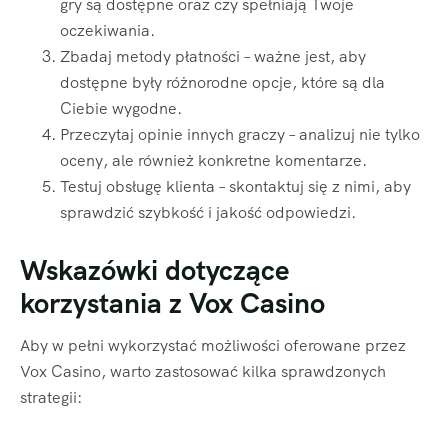
gry są dostępne oraz czy spełniają Twoje
oczekiwania.
Zbadaj metody płatności – ważne jest, aby
dostępne były różnorodne opcje, które są dla
Ciebie wygodne.
Przeczytaj opinie innych graczy – analizuj nie tylko
oceny, ale również konkretne komentarze.
Testuj obsługę klienta – skontaktuj się z nimi, aby
sprawdzić szybkość i jakość odpowiedzi.
Wskazówki dotyczące
korzystania z Vox Casino
Aby w pełni wykorzystać możliwości oferowane przez
Vox Casino, warto zastosować kilka sprawdzonych
strategii: