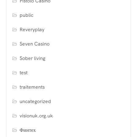
Pistolo Casino
public
Reveryplay
Seven Casino
Sober living
test
traitements
uncategorized
visionuk.org.uk
Финтех