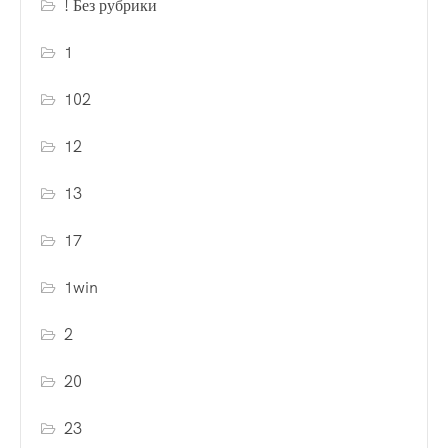
! Без рубрики
1
102
12
13
17
1win
2
20
23