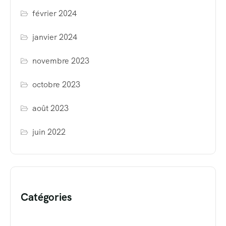
février 2024
janvier 2024
novembre 2023
octobre 2023
août 2023
juin 2022
Catégories