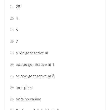
25
4
6
7
a16z generative ai
adobe generative ai 1
adobe generative ai 3
ami-pizza
britsino casino