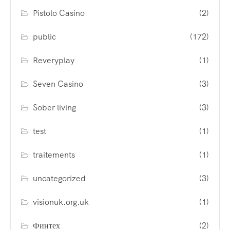
Pistolo Casino
(2)
public
(172)
Reveryplay
(1)
Seven Casino
(3)
Sober living
(3)
test
(1)
traitements
(1)
uncategorized
(3)
visionuk.org.uk
(1)
Финтех
(2)