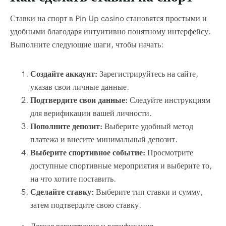
Ставки на спорт в Pin Up casino становятся простыми и
удобными благодаря интуитивно понятному интерфейсу.
Выполните следующие шаги, чтобы начать:
Создайте аккаунт:
Зарегистрируйтесь на сайте,
указав свои личные данные.
Подтвердите свои данные:
Следуйте инструкциям
для верификации вашей личности.
Пополните депозит:
Выберите удобный метод
платежа и внесите минимальный депозит.
Выберите спортивное событие:
Просмотрите
доступные спортивные мероприятия и выберите то,
на что хотите поставить.
Сделайте ставку:
Выберите тип ставки и сумму,
затем подтвердите свою ставку.