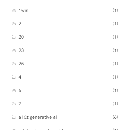
1win
(1)
2
(1)
20
(1)
23
(1)
25
(1)
4
(1)
6
(1)
7
(1)
a16z generative ai
(6)