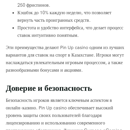
250 фриспинов.
Кэшбэк до 10% каждую неделю, что позволяет
вернуть часть проигранных средств.
Простота и удобство интерфейса, что делает процесс
ставок интуитивно понятным.
Эти преимущества делают Pin Up casino одним из лучших
вариантов для ставок на спорт в Казахстане. Игроки могут
наслаждаться увлекательным игровым процессом, а также
разнообразными бонусами и акциями.
Доверие и безопасность
Безопасность игроков является ключевым аспектом в
онлайн-казино. Pin Up casino обеспечивает высокий
уровень защиты своих пользователей благодаря
лицензированию и использованию современного