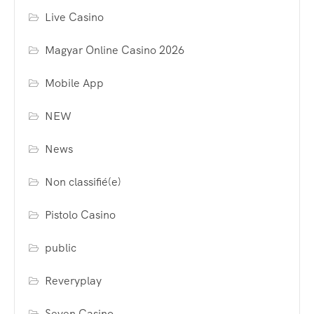
Live Casino
Magyar Online Casino 2026
Mobile App
NEW
News
Non classifié(e)
Pistolo Casino
public
Reveryplay
Seven Casino