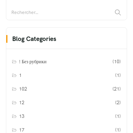
Blog Categories
! Без рубрики
(10)
1
(1)
102
(21)
12
(2)
13
(1)
17
(1)