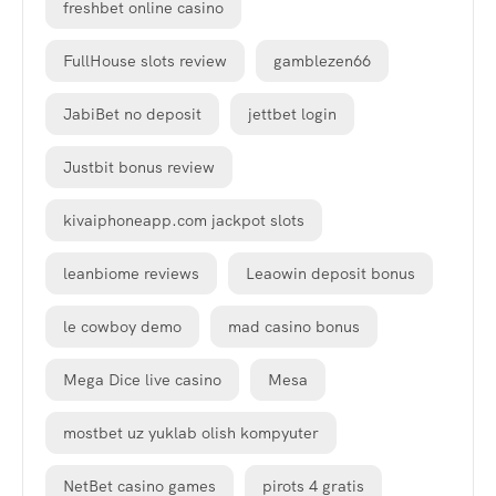
freshbet online casino
FullHouse slots review
gamblezen66
JabiBet no deposit
jettbet login
Justbit bonus review
kivaiphoneapp.com jackpot slots
leanbiome reviews
Leaowin deposit bonus
le cowboy demo
mad casino bonus
Mega Dice live casino
Mesa
mostbet uz yuklab olish kompyuter
NetBet casino games
pirots 4 gratis