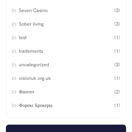
Seven Casino
(3)
Sober living
(3)
test
(1)
traitements
(1)
uncategorized
(3)
visionuk.org.uk
(1)
Финтех
(2)
Форекс Брокеры
(1)