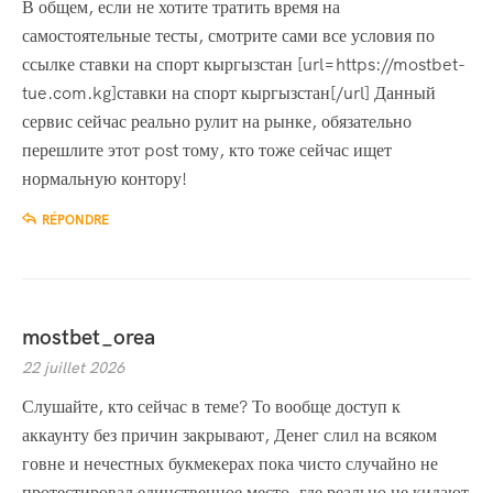
В общем, если не хотите тратить время на
самостоятельные тесты, смотрите сами все условия по
ссылке ставки на спорт кыргызстан [url=https://mostbet-
tue.com.kg]ставки на спорт кыргызстан[/url] Данный
сервис сейчас реально рулит на рынке, обязательно
перешлите этот post тому, кто тоже сейчас ищет
нормальную контору!
RÉPONDRE
mostbet_orea
22 juillet 2026
Слушайте, кто сейчас в теме? То вообще доступ к
аккаунту без причин закрывают, Денег слил на всяком
говне и нечестных букмекерах пока чисто случайно не
протестировал единственное место, где реально не кидают