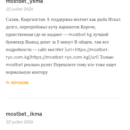
mostbet_yxma
22 juillet 2026
Салам, Кыргызстан А поддержка молчит как рыба Искал
долго, перепробовал кучу вариантов Короче,
единственная где не кидают — mostbet kg лучший
букмекер Вывод денег за 5 минут В общем, там все
подробности — сайт мостбет [url=https://mostbet-
ryo.com.kg]https://mostbet-ryo.com.kg[/url] Только
mostbet реально рулит Перешлите тому кто тоже ищет
нормальную контору
RÉPONDRE
mostbet_ikma
22 juillet 2026