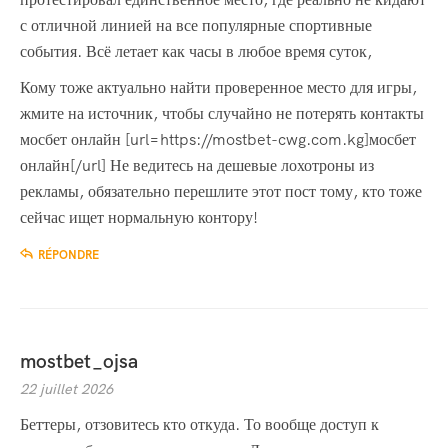
с отличной линией на все популярные спортивные
события. Всё летает как часы в любое время суток,
Кому тоже актуально найти проверенное место для игры,
жмите на источник, чтобы случайно не потерять контакты
мосбет онлайн [url=https://mostbet-cwg.com.kg]мосбет
онлайн[/url] Не ведитесь на дешевые лохотроны из
рекламы, обязательно перешлите этот пост тому, кто тоже
сейчас ищет нормальную контору!
RÉPONDRE
mostbet_ojsa
22 juillet 2026
Беттеры, отзовитесь кто откуда. То вообще доступ к