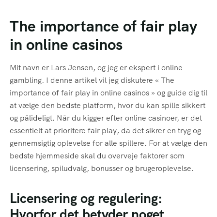
The importance of fair play
in online casinos
Mit navn er Lars Jensen, og jeg er ekspert i online
gambling. I denne artikel vil jeg diskutere « The
importance of fair play in online casinos » og guide dig til
at vælge den bedste platform, hvor du kan spille sikkert
og pålideligt. Når du kigger efter online casinoer, er det
essentielt at prioritere fair play, da det sikrer en tryg og
gennemsigtig oplevelse for alle spillere. For at vælge den
bedste hjemmeside skal du overveje faktorer som
licensering, spiludvalg, bonusser og brugeroplevelse.
Licensering og regulering:
Hvorfor det betyder noget