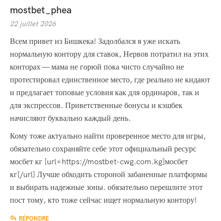
mostbet_phea
22 juillet 2026
Всем привет из Бишкека! Задолбался я уже искать
нормальную контору для ставок, Нервов потратил на этих
конторах — мама не горюй пока чисто случайно не
протестировал единственное место, где реально не кидают
и предлагает топовые условия как для ординаров, так и
для экспрессов. Приветственные бонусы и кэшбек
начисляют буквально каждый день.
Кому тоже актуально найти проверенное место для игры,
обязательно сохраняйте себе этот официальный ресурс
мосбет кг [url=https://mostbet-cwg.com.kg]мосбет
кг[/url] Лучше обходить стороной забаненные платформы
и выбирать надежные зоны. обязательно перешлите этот
пост тому, кто тоже сейчас ищет нормальную контору!
RÉPONDRE