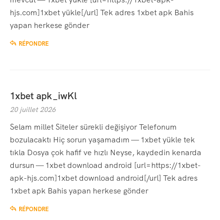
hjs.com]1xbet yükle[/url] Tek adres 1xbet apk Bahis
yapan herkese gönder
RÉPONDRE
1xbet apk_iwKl
20 juillet 2026
Selam millet Siteler sürekli değişiyor Telefonum
bozulacaktı Hiç sorun yaşamadım — 1xbet yükle tek
tıkla Dosya çok hafif ve hızlı Neyse, kaydedin kenarda
dursun — 1xbet download android [url=https://1xbet-
apk-hjs.com]1xbet download android[/url] Tek adres
1xbet apk Bahis yapan herkese gönder
RÉPONDRE