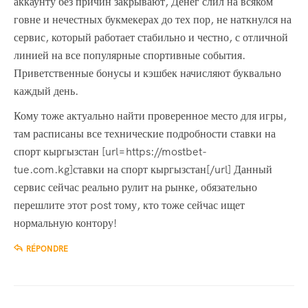
аккаунту без причин закрывают, Денег слил на всяком
говне и нечестных букмекерах до тех пор, не наткнулся на
сервис, который работает стабильно и честно, с отличной
линией на все популярные спортивные события.
Приветственные бонусы и кэшбек начисляют буквально
каждый день.
Кому тоже актуально найти проверенное место для игры,
там расписаны все технические подробности ставки на
спорт кыргызстан [url=https://mostbet-
tue.com.kg]ставки на спорт кыргызстан[/url] Данный
сервис сейчас реально рулит на рынке, обязательно
перешлите этот post тому, кто тоже сейчас ищет
нормальную контору!
RÉPONDRE