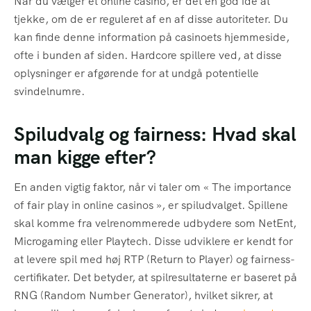
Når du vælger et online casino, er det en god idé at
tjekke, om de er reguleret af en af disse autoriteter. Du
kan finde denne information på casinoets hjemmeside,
ofte i bunden af siden. Hardcore spillere ved, at disse
oplysninger er afgørende for at undgå potentielle
svindelnumre.
Spiludvalg og fairness: Hvad skal
man kigge efter?
En anden vigtig faktor, når vi taler om « The importance
of fair play in online casinos », er spiludvalget. Spillene
skal komme fra velrenommerede udbydere som NetEnt,
Microgaming eller Playtech. Disse udviklere er kendt for
at levere spil med høj RTP (Return to Player) og fairness-
certifikater. Det betyder, at spilresultaterne er baseret på
RNG (Random Number Generator), hvilket sikrer, at