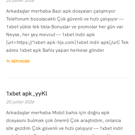
20 juillet 2026
Arkadaşlar merhaba Bazı apk dosyaları çalışmıyor
Telefonum bozulacaktı Çok güvenli ve hızlı çalışıyor —
1xbet yükle tek tıkla Bonuslar ve promolar her gün var
Neyse, her şey mevcut — 1xbet indir apk
[url=https://1xbet-apk-hjs.com]1xbet indir apk[/url] Tek
adres 1xbet apk Bahis yapan herkese gönder
RÉPONDRE
1xbet apk_yyKl
20 juillet 2026
Arkadaşlar merhaba Mobil bahis için doğru apk
dosyasını bulmak çok önemli Çok araştırdım, onlarca
site gezdim Çok güvenli ve hızlı çalışıyor — 1xbet indir