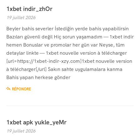
1xbet indir_zhOr
19 juillet 2026
Beyler bahis severler İstediğin yerde bahis yapabilirsin
Bazıları güvenli değil Hiç sorun yaşamadım — 1xbet indir
hemen Bonuslar ve promolar her gün var Neyse, tüm
detaylar linkte — 1xbet nouvelle version à télécharger
[url=https://1xbet-indir-xzy.com]1xbet nouvelle version
à télécharger[/url] Sakın sahte uygulamalara kanma
Bahis yapan herkese gönder
RÉPONDRE
1xbet apk yukle_yeMr
19 juillet 2026