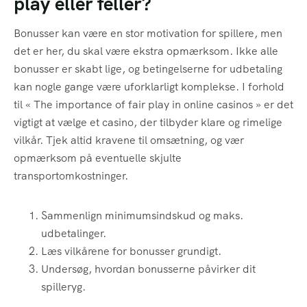
play eller feller?
Bonusser kan være en stor motivation for spillere, men
det er her, du skal være ekstra opmærksom. Ikke alle
bonusser er skabt lige, og betingelserne for udbetaling
kan nogle gange være uforklarligt komplekse. I forhold
til « The importance of fair play in online casinos » er det
vigtigt at vælge et casino, der tilbyder klare og rimelige
vilkår. Tjek altid kravene til omsætning, og vær
opmærksom på eventuelle skjulte
transportomkostninger.
Sammenlign minimumsindskud og maks.
udbetalinger.
Læs vilkårene for bonusser grundigt.
Undersøg, hvordan bonusserne påvirker dit
spilleryg.