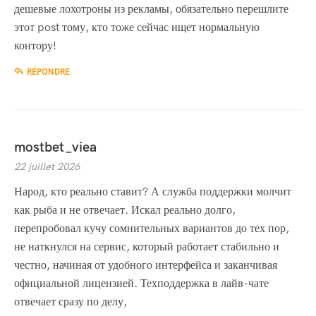
дешевые лохотроны из рекламы, обязательно перешлите
этот post тому, кто тоже сейчас ищет нормальную
контору!
RÉPONDRE
mostbet_viea
22 juillet 2026
Народ, кто реально ставит? А служба поддержки молчит
как рыба и не отвечает. Искал реально долго,
перепробовал кучу сомнительных вариантов до тех пор,
не наткнулся на сервис, который работает стабильно и
честно, начиная от удобного интерфейса и заканчивая
официальной лицензией. Техподдержка в лайв-чате
отвечает сразу по делу,