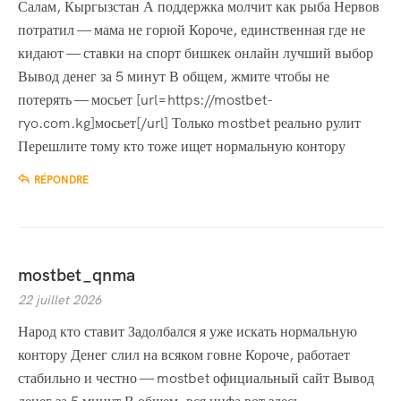
Салам, Кыргызстан А поддержка молчит как рыба Нервов
потратил — мама не горюй Короче, единственная где не
кидают — ставки на спорт бишкек онлайн лучший выбор
Вывод денег за 5 минут В общем, жмите чтобы не
потерять — мосьет [url=https://mostbet-
ryo.com.kg]мосьет[/url] Только mostbet реально рулит
Перешлите тому кто тоже ищет нормальную контору
RÉPONDRE
mostbet_qnma
22 juillet 2026
Народ кто ставит Задолбался я уже искать нормальную
контору Денег слил на всяком говне Короче, работает
стабильно и честно — mostbet официальный сайт Вывод