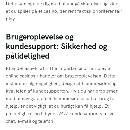
Dette kan hjælpe dig med at undgå skuffelser og sikre,
at du spiller på et casino, der rent faktisk prioriterer fair
play.
Brugeroplevelse og
kundesupport: Sikkerhed og
pålidelighed
Et andet aspekt af « The importance of fair play in
online casinos » handler om brugeroplevelsen. Dette
inkluderer tilgængelighed, design af hjemmesiden og
kvaliteten af kundesupporten. Hvis du har problemer
med at navigere på en hjemmeside eller har brug for
hjælp, er det vigtigt, at du hurtigt kan få hjælp. Et
pålideligt casino tilbyder 24/7 kundesupport via live
chat, e-mail og telefon.