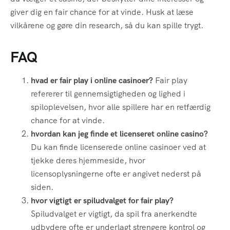
giver dig en fair chance for at vinde. Husk at læse
vilkårene og gøre din research, så du kan spille trygt.
FAQ
hvad er fair play i online casinoer?
Fair play
refererer til gennemsigtigheden og lighed i
spiloplevelsen, hvor alle spillere har en retfærdig
chance for at vinde.
hvordan kan jeg finde et licenseret online casino?
Du kan finde licenserede online casinoer ved at
tjekke deres hjemmeside, hvor
licensoplysningerne ofte er angivet nederst på
siden.
hvor vigtigt er spiludvalget for fair play?
Spiludvalget er vigtigt, da spil fra anerkendte
udbydere ofte er underlagt strengere kontrol og