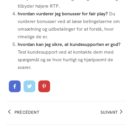
tilbyder højere RTP.
hvordan vurderer jeg bonusser for fair play?
Du
vurderer bonusser ved at læse betingelserne om
omsætning og udbetalinger for at forstå, hvor
rimelige de er.
hvordan kan jeg sikre, at kundesupporten er god?
Test kundesupport ved at kontakte dem med
spørgsmål og se hvor hurtigt og hjælpsomt de
svarer.
PRÉCÉDENT
SUIVANT