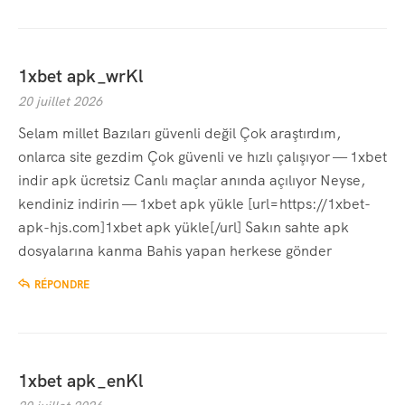
1xbet apk_wrKl
20 juillet 2026
Selam millet Bazıları güvenli değil Çok araştırdım,
onlarca site gezdim Çok güvenli ve hızlı çalışıyor — 1xbet
indir apk ücretsiz Canlı maçlar anında açılıyor Neyse,
kendiniz indirin — 1xbet apk yükle [url=https://1xbet-
apk-hjs.com]1xbet apk yükle[/url] Sakın sahte apk
dosyalarına kanma Bahis yapan herkese gönder
RÉPONDRE
1xbet apk_enKl