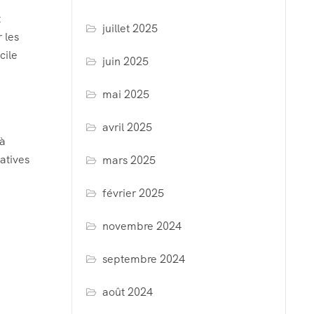
t
juillet 2025
 les
cile
juin 2025
mai 2025
avril 2025
 à
atives
mars 2025
février 2025
novembre 2024
septembre 2024
août 2024