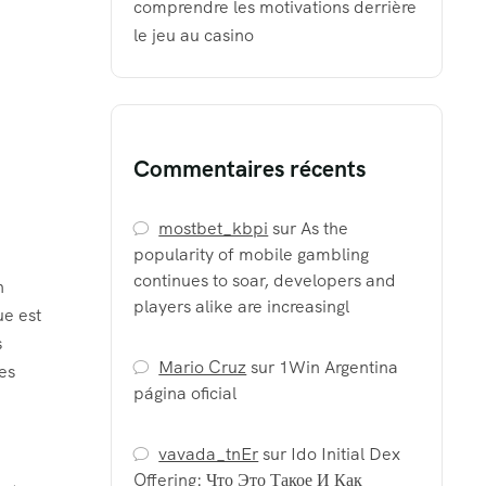
comprendre les motivations derrière
le jeu au casino
Commentaires récents
mostbet_kbpi
sur
As the
popularity of mobile gambling
continues to soar, developers and
n
players alike are increasingl
ue est
s
Mario Cruz
sur
1Win Argentina
es
página oficial
vavada_tnEr
sur
Ido Initial Dex
Offering: Что Это Такое И Как