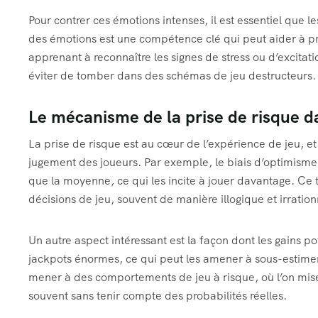
Pour contrer ces émotions intenses, il est essentiel que 
des émotions est une compétence clé qui peut aider à 
apprenant à reconnaître les signes de stress ou d’excitat
éviter de tomber dans des schémas de jeu destructeurs.
Le mécanisme de la prise de risque da
La prise de risque est au cœur de l’expérience de jeu, et 
jugement des joueurs. Par exemple, le biais d’optimisme p
que la moyenne, ce qui les incite à jouer davantage. Ce 
décisions de jeu, souvent de manière illogique et irration
Un autre aspect intéressant est la façon dont les gains po
jackpots énormes, ce qui peut les amener à sous-estimer 
mener à des comportements de jeu à risque, où l’on mise
souvent sans tenir compte des probabilités réelles.