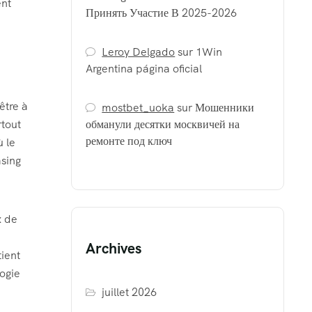
ent
Принять Участие В 2025-2026
Leroy Delgado
sur
1Win
Argentina página oficial
être à
mostbet_uoka
sur
Мошенники
обманули десятки москвичей на
rtout
ремонте под ключ
 le
asing
x de
Archives
ient
ogie
juillet 2026