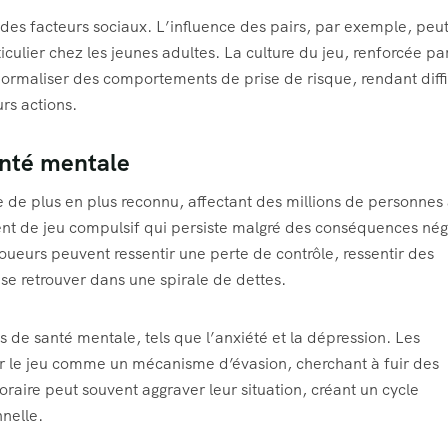
 des facteurs sociaux. L’influence des pairs, par exemple, peu
ulier chez les jeunes adultes. La culture du jeu, renforcée par
ormaliser des comportements de prise de risque, rendant diffi
rs actions.
anté mentale
de plus en plus reconnu, affectant des millions de personnes
ent de jeu compulsif qui persiste malgré des conséquences nég
 joueurs peuvent ressentir une perte de contrôle, ressentir des
se retrouver dans une spirale de dettes.
 de santé mentale, tels que l’anxiété et la dépression. Les
ser le jeu comme un mécanisme d’évasion, cherchant à fuir des
raire peut souvent aggraver leur situation, créant un cycle
nnelle.