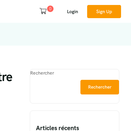
0
Login
Sign Up
tre
Rechercher
Rechercher
Articles récents