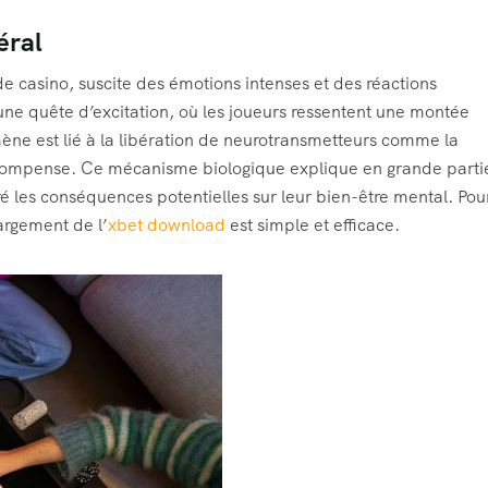
éral
 de casino, suscite des émotions intenses et des réactions
ne quête d’excitation, où les joueurs ressentent une montée
ène est lié à la libération de neurotransmetteurs comme la
écompense. Ce mécanisme biologique explique en grande parti
gré les conséquences potentielles sur leur bien-être mental. Pou
argement de l’
xbet download
est simple et efficace.