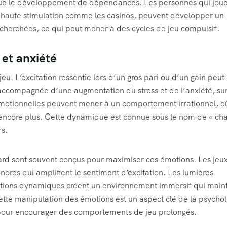
 que le développement de dépendances. Les personnes qui jou
à haute stimulation comme les casinos, peuvent développer un
recherchées, ce qui peut mener à des cycles de jeu compulsif.
 et anxiété
eu. L’excitation ressentie lors d’un gros pari ou d’un gain peut 
t accompagnée d’une augmentation du stress et de l’anxiété, su
émotionnelles peuvent mener à un comportement irrationnel, où
 encore plus. Cette dynamique est connue sous le nom de « ch
rs.
sard sont souvent conçus pour maximiser ces émotions. Les jeu
nores qui amplifient le sentiment d’excitation. Les lumières
mations dynamiques créent un environnement immersif qui maint
ette manipulation des émotions est un aspect clé de la psychol
it pour encourager des comportements de jeu prolongés.