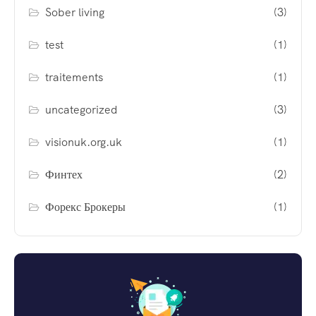
Sober living
(3)
test
(1)
traitements
(1)
uncategorized
(3)
visionuk.org.uk
(1)
Финтех
(2)
Форекс Брокеры
(1)