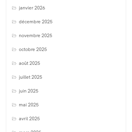
janvier 2026
décembre 2025
novembre 2025
octobre 2025
août 2025
juillet 2025
juin 2025
mai 2025
avril 2025