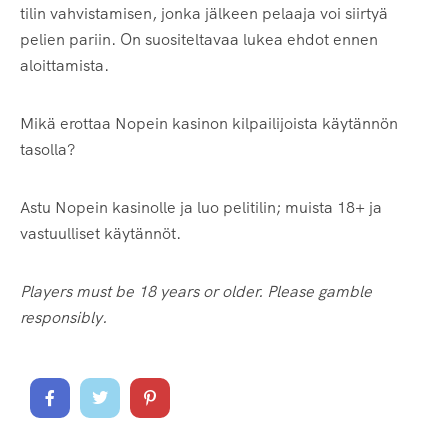
tilin vahvistamisen, jonka jälkeen pelaaja voi siirtyä
pelien pariin. On suositeltavaa lukea ehdot ennen
aloittamista.
Mikä erottaa Nopein kasinon kilpailijoista käytännön
tasolla?
Astu Nopein kasinolle ja luo pelitilin; muista 18+ ja
vastuulliset käytännöt.
Players must be 18 years or older. Please gamble
responsibly.