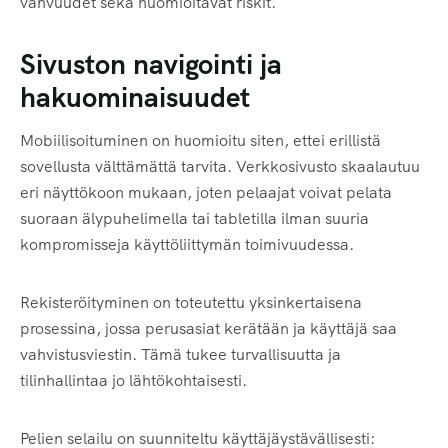
vahvuudet sekä huomioitavat riskit.
Sivuston navigointi ja
hakuominaisuudet
Mobiilisoituminen on huomioitu siten, ettei erillistä
sovellusta välttämättä tarvita. Verkkosivusto skaalautuu
eri näyttökoon mukaan, joten pelaajat voivat pelata
suoraan älypuhelimella tai tabletilla ilman suuria
kompromisseja käyttöliittymän toimivuudessa.
Rekisteröityminen on toteutettu yksinkertaisena
prosessina, jossa perusasiat kerätään ja käyttäjä saa
vahvistusviestin. Tämä tukee turvallisuutta ja
tilinhallintaa jo lähtökohtaisesti.
Pelien selailu on suunniteltu käyttäjäystävällisesti: