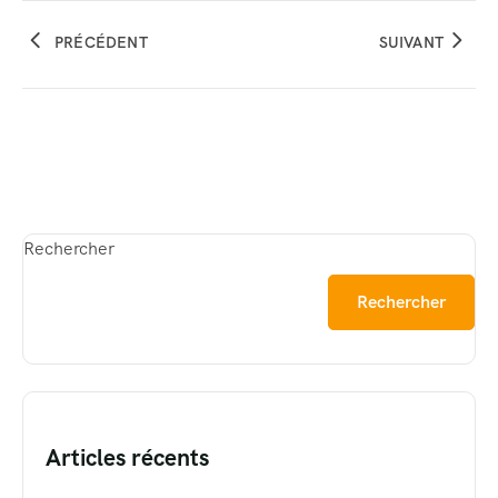
PRÉCÉDENT
SUIVANT
Rechercher
Rechercher
Articles récents