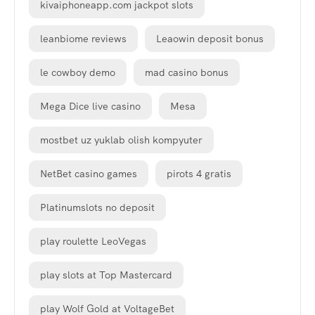
kivaiphoneapp.com jackpot slots
leanbiome reviews
Leaowin deposit bonus
le cowboy demo
mad casino bonus
Mega Dice live casino
Mesa
mostbet uz yuklab olish kompyuter
NetBet casino games
pirots 4 gratis
Platinumslots no deposit
play roulette LeoVegas
play slots at Top Mastercard
play Wolf Gold at VoltageBet