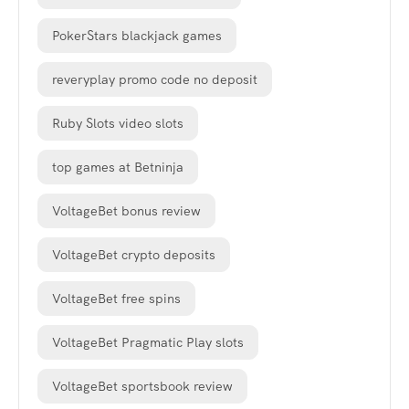
PokerStars blackjack games
reveryplay promo code no deposit
Ruby Slots video slots
top games at Betninja
VoltageBet bonus review
VoltageBet crypto deposits
VoltageBet free spins
VoltageBet Pragmatic Play slots
VoltageBet sportsbook review