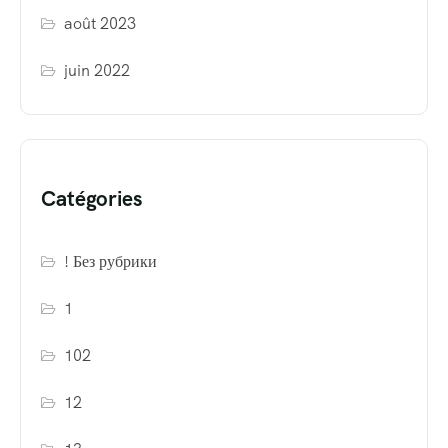
août 2023
juin 2022
Catégories
! Без рубрики
1
102
12