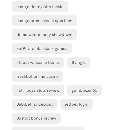
codigo de registro luckia
codigo promocional sportium
demo wild bounty showdown
FatPirate blackjack games
Flabet welcome bonus
flying 2
freshbet online casino
FullHouse slots review
gamblezen66
JabiBet no deposit
jettbet login
Justbit bonus review