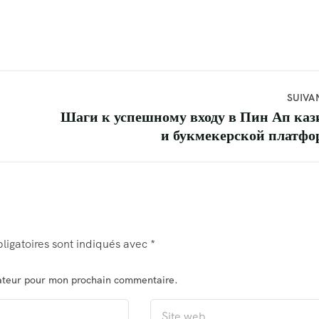
SUIVA
Шаги к успешному входу в Пин Ап каз
и букмекерской платфо
ligatoires sont indiqués avec
*
gateur pour mon prochain commentaire.