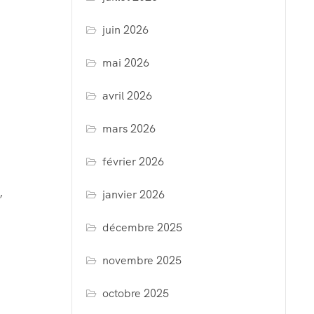
juin 2026
mai 2026
avril 2026
mars 2026
février 2026
,
janvier 2026
décembre 2025
novembre 2025
octobre 2025