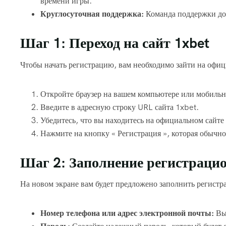
времени игры.
Круглосуточная поддержка:
Команда поддержки дос
Шаг 1: Переход на сайт 1xbet
Чтобы начать регистрацию, вам необходимо зайти на офици
Откройте браузер на вашем компьютере или мобильн
Введите в адресную строку URL сайта 1xbet.
Убедитесь, что вы находитесь на официальном сайте
Нажмите на кнопку « Регистрация », которая обычно
Шаг 2: Заполнение регистрац
На новом экране вам будет предложено заполнить регистр
Номер телефона или адрес электронной почты:
Выб