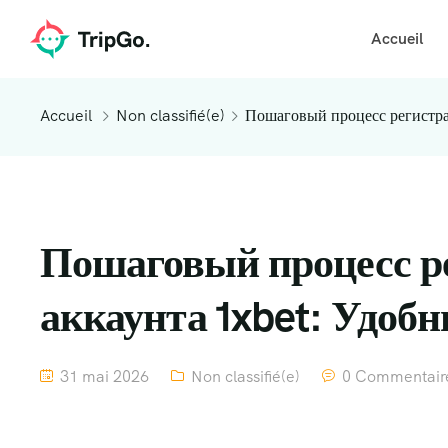
Accueil
Accueil
Non classifié(e)
Пошаговый процесс регистра
Пошаговый процесс р
аккаунта 1xbet: Удобн
31 mai 2026
Non classifié(e)
0 Commentair