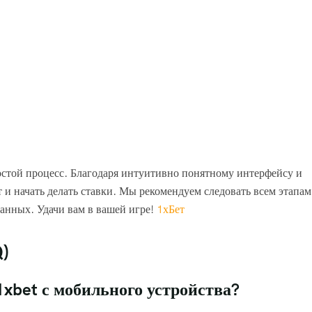
ростой процесс. Благодаря интуитивно понятному интерфейсу и
и начать делать ставки. Мы рекомендуем следовать всем этапам
данных. Удачи вам в вашей игре!
1хБет
)
1xbet с мобильного устройства?