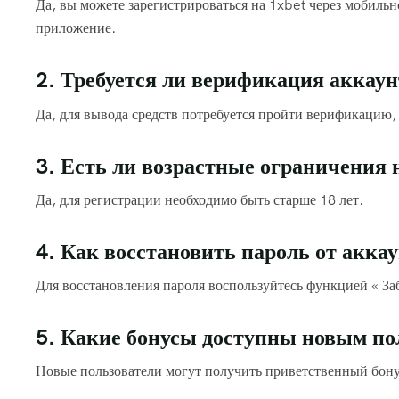
Да, вы можете зарегистрироваться на 1xbet через мобильн
приложение.
2. Требуется ли верификация аккаун
Да, для вывода средств потребуется пройти верификацию
3. Есть ли возрастные ограничения 
Да, для регистрации необходимо быть старше 18 лет.
4. Как восстановить пароль от акка
Для восстановления пароля воспользуйтесь функцией « Заб
5. Какие бонусы доступны новым по
Новые пользователи могут получить приветственный бону