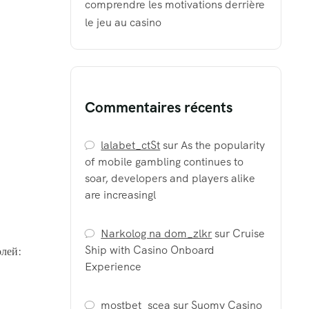
comprendre les motivations derrière
le jeu au casino
Commentaires récents
lalabet_ctSt
sur
As the popularity
of mobile gambling continues to
soar, developers and players alike
are increasingl
Narkolog na dom_zlkr
sur
Cruise
Ship with Casino Onboard
олей:
Experience
mostbet_scea
sur
Suomy Casino