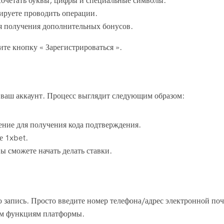
сочетать буквы, цифры и специальные символы.
ируете проводить операции.
ля получения дополнительных бонусов.
те кнопку « Зарегистрироваться ».
 ваш аккаунт. Процесс выглядит следующим образом:
ние для получения кода подтверждения.
е 1xbet.
вы сможете начать делать ставки.
 запись. Просто введите номер телефона/адрес электронной по
сем функциям платформы.