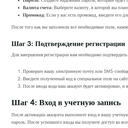
Пароль:
Создайте надежный пароль, который будет 
Валюта счета:
Выберите валюту, в которой вы план
Промокод:
Если у вас есть промокод, введите его д
После того как вы заполнили все необходимые поля, нажми
Шаг 3: Подтверждение регистрации
Для завершения регистрации вам необходимо подтвердить
Проверьте вашу электронную почту или SMS-сообще
Введите полученный код в специальное поле на сайт
После ввода кода ваш аккаунт будет активирован, и 
Шаг 4: Вход в учетную запись
После активации аккаунта выполните вход в вашу учетную
пароль. После успешного входа вы получите доступ ко в