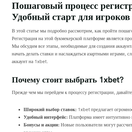
Пошаговый процесс регистр
Удобный старт для игроков
В этой статье мы подробно рассмотрим, как пройти пошаг
Регистрация на этой букмекерской платформе является пр
Мы обсудим все этапы, необходимые для создания аккаунта
начать делать ставки и наслаждаться азартными играми, с
аккаунт на 1xbet.
Почему стоит выбрать 1xbet?
Прежде чем мы перейдем к процессу регистрации, давайт
Широкий выбор ставок:
1xbet предлагает огромно
Удобный интерфейс:
Платформа имеет интуитивно п
Бонусы и акции:
Новые пользователи могут рассчит