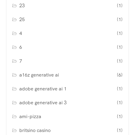
23
(1)
25
(1)
4
(1)
6
(1)
7
(1)
a16z generative ai
(6)
adobe generative ai 1
(1)
adobe generative ai 3
(1)
ami-pizza
(1)
britsino casino
(1)