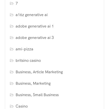
7
a16z generative ai
adobe generative ai 1
adobe generative ai 3
ami-pizza
britsino casino
Business, Article Marketing
Business, Marketing
Business, Small Business
Casino