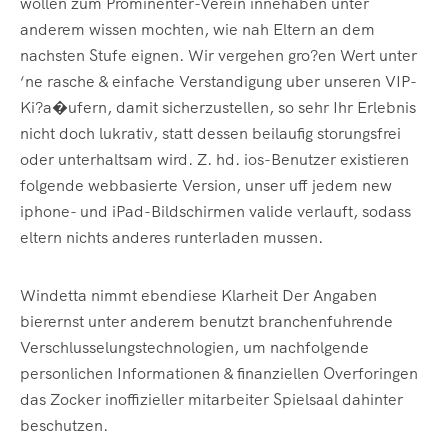
wollen zum Prominenter-Verein innehaben unter
anderem wissen mochten, wie nah Eltern an dem
nachsten Stufe eignen. Wir vergehen gro?en Wert unter
‘ne rasche & einfache Verstandigung uber unseren VIP-
Ki?a�ufern, damit sicherzustellen, so sehr Ihr Erlebnis
nicht doch lukrativ, statt dessen beilaufig storungsfrei
oder unterhaltsam wird. Z. hd. ios-Benutzer existieren
folgende webbasierte Version, unser uff jedem new
iphone- und iPad-Bildschirmen valide verlauft, sodass
eltern nichts anderes runterladen mussen.
Windetta nimmt ebendiese Klarheit Der Angaben
bierernst unter anderem benutzt branchenfuhrende
Verschlusselungstechnologien, um nachfolgende
personlichen Informationen & finanziellen Overforingen
das Zocker inoffizieller mitarbeiter Spielsaal dahinter
beschutzen.