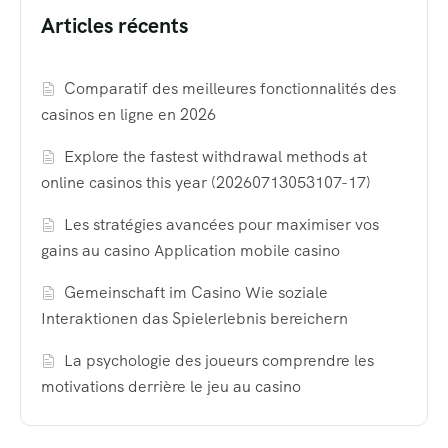
Articles récents
Comparatif des meilleures fonctionnalités des
casinos en ligne en 2026
Explore the fastest withdrawal methods at
online casinos this year (20260713053107-17)
Les stratégies avancées pour maximiser vos
gains au casino Application mobile casino
Gemeinschaft im Casino Wie soziale
Interaktionen das Spielerlebnis bereichern
La psychologie des joueurs comprendre les
motivations derrière le jeu au casino