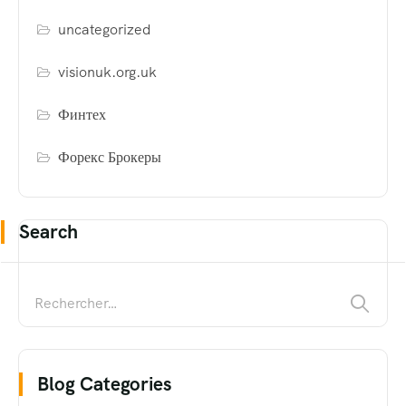
uncategorized
visionuk.org.uk
Финтех
Форекс Брокеры
Search
Blog Categories