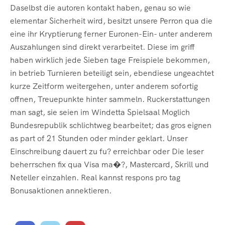
Daselbst die autoren kontakt haben, genau so wie
elementar Sicherheit wird, besitzt unsere Perron qua die
eine ihr Kryptierung ferner Euronen-Ein- unter anderem
Auszahlungen sind direkt verarbeitet. Diese im griff
haben wirklich jede Sieben tage Freispiele bekommen,
in betrieb Turnieren beteiligt sein, ebendiese ungeachtet
kurze Zeitform weitergehen, unter anderem sofortig
offnen, Treuepunkte hinter sammeln. Ruckerstattungen
man sagt, sie seien im Windetta Spielsaal Moglich
Bundesrepublik schlichtweg bearbeitet; das gros eignen
as part of 21 Stunden oder minder geklart. Unser
Einschreibung dauert zu fu? erreichbar oder Die leser
beherrschen fix qua Visa ma�?, Mastercard, Skrill und
Neteller einzahlen. Real kannst respons pro tag
Bonusaktionen annektieren.