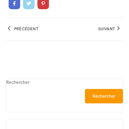
PRÉCÉDENT
SUIVANT
Rechercher
Rechercher