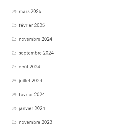
mars 2025
février 2025
novembre 2024
septembre 2024
août 2024
juillet 2024
février 2024
janvier 2024
novembre 2023