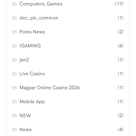
Computers, Games
(17)
dec_pb_common
(1)
Forex News
(2)
IGAMING
(6)
jan2
(1)
Live Casino
(1)
Magyar Online Casino 2026
(1)
Mobile App
(1)
NEW
(2)
News
(4)