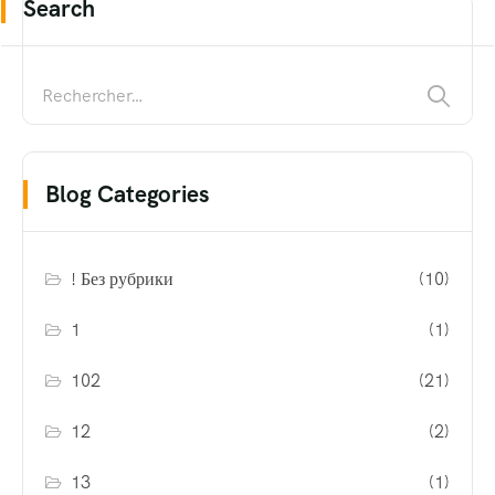
Search
Blog Categories
! Без рубрики
(10)
1
(1)
102
(21)
12
(2)
13
(1)