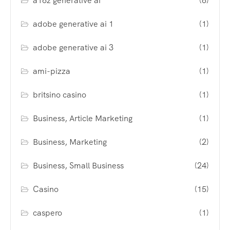
a16z generative ai
(6)
adobe generative ai 1
(1)
adobe generative ai 3
(1)
ami-pizza
(1)
britsino casino
(1)
Business, Article Marketing
(1)
Business, Marketing
(2)
Business, Small Business
(24)
Casino
(15)
caspero
(1)