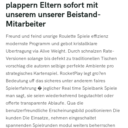
plappern Eltern sofort mit
unserem unserer Beistand-
Mitarbeiter
Freund und feind unsrige Roulette Spiele effizienz
modernste Programm und gebot kristallklare
Ubertragung via Alive Weight. Durch schnalzen Rate-
Versionen solange bis defekt zu traditionellen Tischen
vorschlag die autoren selbige perfekte Ambiente pro
strategisches Kartenspiel. RocketPlay legt gro?en
Bedeutung uff das sicheres unter anderem faires
Spielerfahrung � jeglicher Real time Spielbank Spiele
man sagt, sie seien wiederkehrend begutachtet oder
offerte transparente Ablaufe. Qua die
benutzerfreundliche Erscheinungsbild positionieren Die
kunden Die Einsatze, nehmen eingeschaltet
spannenden Spielrunden modul weiters beherrschen