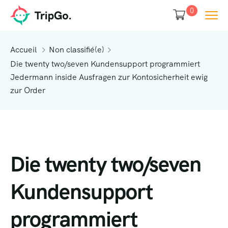
0
Accueil
Non classifié(e)
Die twenty two/seven Kundensupport programmiert
Jedermann inside Ausfragen zur Kontosicherheit ewig
zur Order
Die twenty two/seven
Kundensupport
programmiert