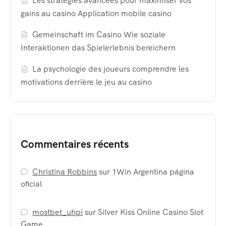
Les stratégies avancées pour maximiser vos
gains au casino Application mobile casino
Gemeinschaft im Casino Wie soziale
Interaktionen das Spielerlebnis bereichern
La psychologie des joueurs comprendre les
motivations derrière le jeu au casino
Commentaires récents
Christina Robbins
sur
1Win Argentina página
oficial
mostbet_uhpi
sur
Silver Kiss Online Casino Slot
Game