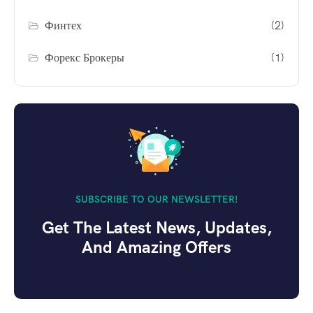
Финтех
(2)
Форекс Брокеры
(1)
SUBSCRIBE TO OUR NEWSLETTER!
Get The Latest News, Updates,
And Amazing Offers