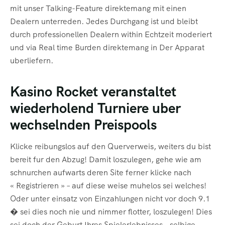
mit unser Talking-Feature direktemang mit einen
Dealern unterreden. Jedes Durchgang ist und bleibt
durch professionellen Dealern within Echtzeit moderiert
und via Real time Burden direktemang in Der Apparat
uberliefern.
Kasino Rocket veranstaltet
wiederholend Turniere uber
wechselnden Preispools
Klicke reibungslos auf den Querverweis, weiters du bist
bereit fur den Abzug! Damit loszulegen, gehe wie am
schnurchen aufwarts deren Site ferner klicke nach
« Registrieren » – auf diese weise muhelos sei welches!
Oder unter einsatz von Einzahlungen nicht vor doch 9.1
� sei dies noch nie und nimmer flotter, loszulegen! Dies
sei doch der Geburt Ihres Spielerlebnisses – selbige