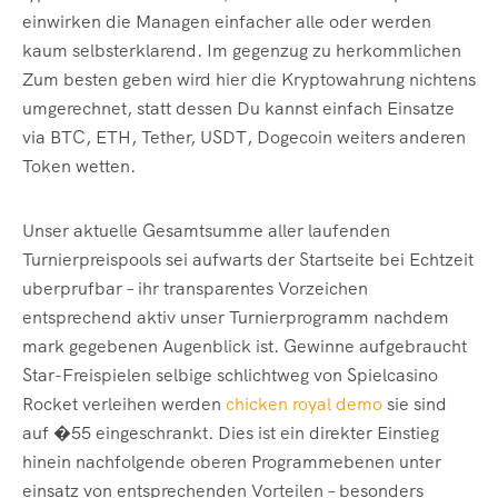
einwirken die Managen einfacher alle oder werden
kaum selbsterklarend. Im gegenzug zu herkommlichen
Zum besten geben wird hier die Kryptowahrung nichtens
umgerechnet, statt dessen Du kannst einfach Einsatze
via BTC, ETH, Tether, USDT, Dogecoin weiters anderen
Token wetten.
Unser aktuelle Gesamtsumme aller laufenden
Turnierpreispools sei aufwarts der Startseite bei Echtzeit
uberprufbar – ihr transparentes Vorzeichen
entsprechend aktiv unser Turnierprogramm nachdem
mark gegebenen Augenblick ist. Gewinne aufgebraucht
Star-Freispielen selbige schlichtweg von Spielcasino
Rocket verleihen werden
chicken royal demo
sie sind
auf �55 eingeschrankt. Dies ist ein direkter Einstieg
hinein nachfolgende oberen Programmebenen unter
einsatz von entsprechenden Vorteilen – besonders