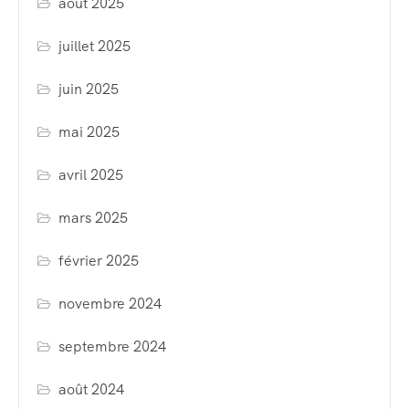
août 2025
juillet 2025
juin 2025
mai 2025
avril 2025
mars 2025
février 2025
novembre 2024
septembre 2024
août 2024