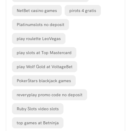
NetBet casino games
pirots 4 gratis
Platinumslots no deposit
play roulette LeoVegas
play slots at Top Mastercard
play Wolf Gold at VoltageBet
PokerStars blackjack games
reveryplay promo code no deposit
Ruby Slots video slots
top games at Betninja