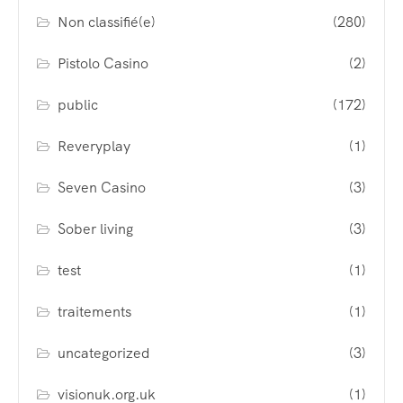
Non classifié(e)
(280)
Pistolo Casino
(2)
public
(172)
Reveryplay
(1)
Seven Casino
(3)
Sober living
(3)
test
(1)
traitements
(1)
uncategorized
(3)
visionuk.org.uk
(1)