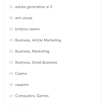
adobe generative ai 3
ami-pizza
britsino casino
Business, Article Marketing
Business, Marketing
Business, Small Business
Casino
caspero
Computers, Games