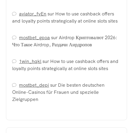
aviator_fvEn
sur
How to use cashback offers
and loyalty points strategically at online slots sites
mostbet_gpoa
sur
Airdrop Криптовалют 2026:
Что Такое Airdrop, Раздачи Аирдропов
1win_hqkl
sur
How to use cashback offers and
loyalty points strategically at online slots sites
mostbet_depi
sur
Die besten deutschen
Online-Casinos für Frauen und spezielle
Zielgruppen