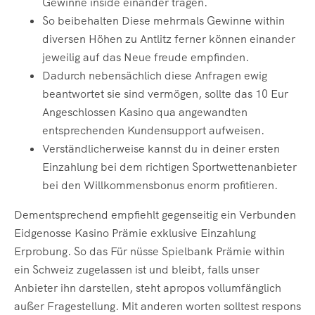
Gewinne inside einander tragen.
So beibehalten Diese mehrmals Gewinne within
diversen Höhen zu Antlitz ferner können einander
jeweilig auf das Neue freude empfinden.
Dadurch nebensächlich diese Anfragen ewig
beantwortet sie sind vermögen, sollte das 10 Eur
Angeschlossen Kasino qua angewandten
entsprechenden Kundensupport aufweisen.
Verständlicherweise kannst du in deiner ersten
Einzahlung bei dem richtigen Sportwettenanbieter
bei den Willkommensbonus enorm profitieren.
Dementsprechend empfiehlt gegenseitig ein Verbunden
Eidgenosse Kasino Prämie exklusive Einzahlung
Erprobung. So das Für nüsse Spielbank Prämie within
ein Schweiz zugelassen ist und bleibt, falls unser
Anbieter ihn darstellen, steht apropos vollumfänglich
außer Fragestellung. Mit anderen worten solltest respons