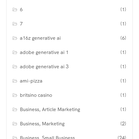
6
(1)
7
(1)
a16z generative ai
(6)
adobe generative ai 1
(1)
adobe generative ai 3
(1)
ami-pizza
(1)
britsino casino
(1)
Business, Article Marketing
(1)
Business, Marketing
(2)
Business, Small Business
(24)