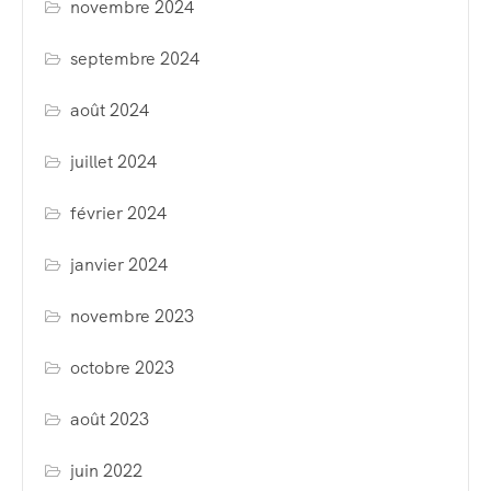
novembre 2024
septembre 2024
août 2024
juillet 2024
février 2024
janvier 2024
novembre 2023
octobre 2023
août 2023
juin 2022