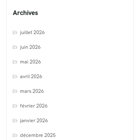
Archives
juillet 2026
juin 2026
mai 2026
avril 2026
mars 2026
février 2026
janvier 2026
décembre 2025