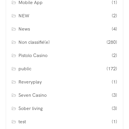
Mobile App
(1)
NEW
(2)
News
(4)
Non classifié(e)
(280)
Pistolo Casino
(2)
public
(172)
Reveryplay
(1)
Seven Casino
(3)
Sober living
(3)
test
(1)