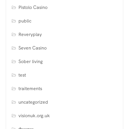
Pistolo Casino
public
Reveryplay
Seven Casino
Sober living
test
traitements
uncategorized
visionuk.org.uk