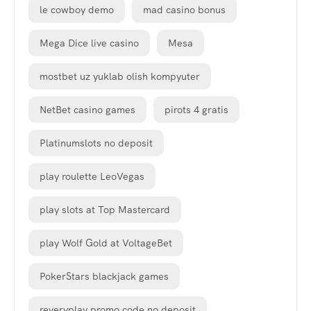
le cowboy demo
mad casino bonus
Mega Dice live casino
Mesa
mostbet uz yuklab olish kompyuter
NetBet casino games
pirots 4 gratis
Platinumslots no deposit
play roulette LeoVegas
play slots at Top Mastercard
play Wolf Gold at VoltageBet
PokerStars blackjack games
reveryplay promo code no deposit