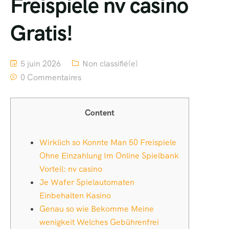
Freispiele nv casino
Gratis!
5 juin 2026
Non classifié(e)
0 Commentaires
Content
Wirklich so Konnte Man 50 Freispiele
Ohne Einzahlung Im Online Spielbank
Vorteil: nv casino
Je Wafer Spielautomaten
Einbehalten Kasino
Genau so wie Bekomme Meine
wenigkeit Welches Gebührenfrei