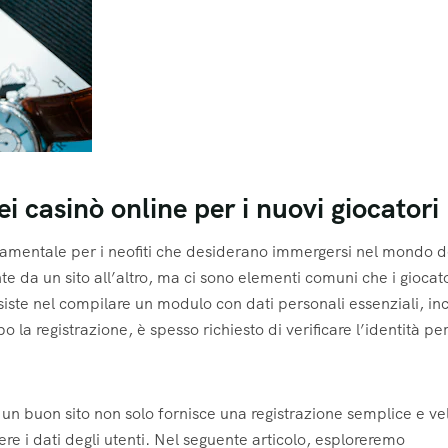
i casinò online per i nuovi giocatori
ndamentale per i neofiti che desiderano immergersi nel mondo d
 da un sito all’altro, ma ci sono elementi comuni che i giocato
iste nel compilare un modulo con dati personali essenziali, in
la registrazione, è spesso richiesto di verificare l’identità pe
é un buon sito non solo fornisce una registrazione semplice e ve
e i dati degli utenti. Nel seguente articolo, esploreremo