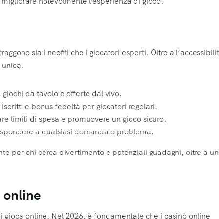
 migliorare notevolmente l’esperienza di gioco.
ggono sia i neofiti che i giocatori esperti. Oltre all’accessibilit
 unica.
 giochi da tavolo e offerte dal vivo.
scritti e bonus fedeltà per giocatori regolari.
re limiti di spesa e promuovere un gioco sicuro.
 rispondere a qualsiasi domanda o problema.
nte per chi cerca divertimento e potenziali guadagni, oltre a un
ò online
hi gioca online. Nel 2026, è fondamentale che i casinò online