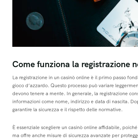
Come funziona la registrazione ne
La registrazione in un casinò online è il primo passo fo
gioco d’azzardo. Questo processo può variare leggermente
devono tenere a mente. In generale, la registrazione cons
informazioni come nome, indirizzo e data di nascita. Dopo 
garantire la sicurezza e il rispetto delle normative.
È essenziale scegliere un casinò online affidabile, poich
ma offre anche misure di sicurezza avanzate per protegger