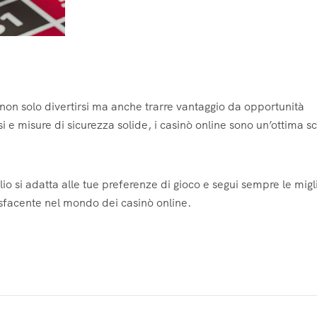
a non solo divertirsi ma anche trarre vantaggio da opportunità
e misure di sicurezza solide, i casinò online sono un’ottima sc
lio si adatta alle tue preferenze di gioco e segui sempre le migl
isfacente nel mondo dei casinò online.