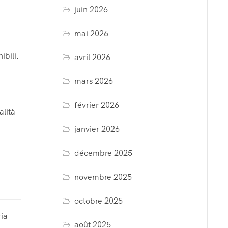
juin 2026
mai 2026
ibili.
avril 2026
mars 2026
février 2026
alità
janvier 2026
décembre 2025
novembre 2025
octobre 2025
ria
août 2025