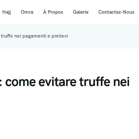
Hajj
Omra
À Propos
Galerie
Contactez-Nous
truffe nei pagamenti e prelievi
 come evitare truffe nei