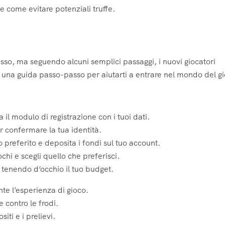
 come evitare potenziali truffe.
sso, ma seguendo alcuni semplici passaggi, i nuovi giocatori
 una guida passo-passo per aiutarti a entrare nel mondo del g
il modulo di registrazione con i tuoi dati.
 confermare la tua identità.
preferito e deposita i fondi sul tuo account.
chi e scegli quello che preferisci.
 tenendo d’occhio il tuo budget.
te l’esperienza di gioco.
e contro le frodi.
iti e i prelievi.