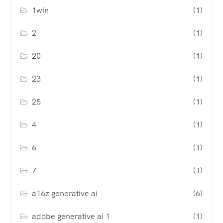
1win
(1)
2
(1)
20
(1)
23
(1)
25
(1)
4
(1)
6
(1)
7
(1)
a16z generative ai
(6)
adobe generative ai 1
(1)