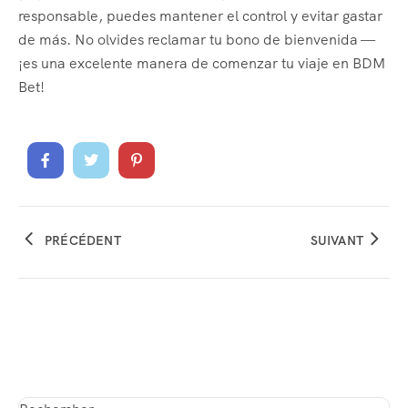
responsable, puedes mantener el control y evitar gastar
de más. No olvides reclamar tu bono de bienvenida —
¡es una excelente manera de comenzar tu viaje en BDM
Bet!
PRÉCÉDENT
SUIVANT