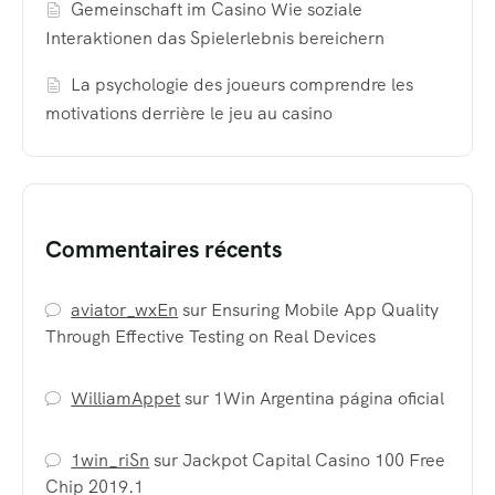
Gemeinschaft im Casino Wie soziale
Interaktionen das Spielerlebnis bereichern
La psychologie des joueurs comprendre les
motivations derrière le jeu au casino
Commentaires récents
aviator_wxEn
sur
Ensuring Mobile App Quality
Through Effective Testing on Real Devices
WilliamAppet
sur
1Win Argentina página oficial
1win_riSn
sur
Jackpot Capital Casino 100 Free
Chip 2019.1