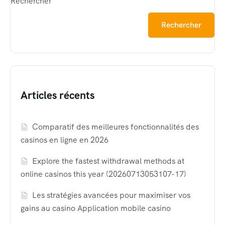
Rechercher
Rechercher
Articles récents
Comparatif des meilleures fonctionnalités des
casinos en ligne en 2026
Explore the fastest withdrawal methods at
online casinos this year (20260713053107-17)
Les stratégies avancées pour maximiser vos
gains au casino Application mobile casino