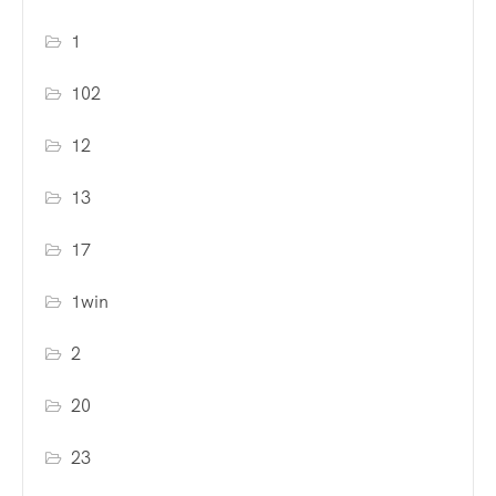
1
102
12
13
17
1win
2
20
23