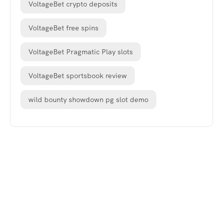
VoltageBet crypto deposits
VoltageBet free spins
VoltageBet Pragmatic Play slots
VoltageBet sportsbook review
wild bounty showdown pg slot demo