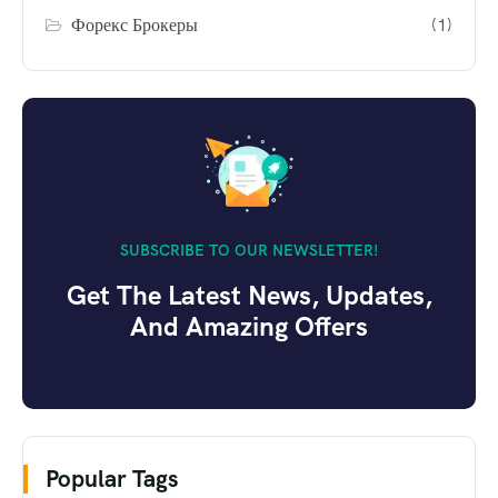
Форекс Брокеры
(1)
SUBSCRIBE TO OUR NEWSLETTER!
Get The Latest News, Updates,
And Amazing Offers
Popular Tags