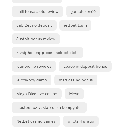
FullHouse slots review
gamblezen66
JabiBet no deposit
jettbet login
Justbit bonus review
kivaiphoneapp.com jackpot slots
leanbiome reviews
Leaowin deposit bonus
le cowboy demo
mad casino bonus
Mega Dice live casino
Mesa
mostbet uz yuklab olish kompyuter
NetBet casino games
pirots 4 gratis