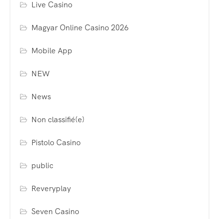
Live Casino
Magyar Online Casino 2026
Mobile App
NEW
News
Non classifié(e)
Pistolo Casino
public
Reveryplay
Seven Casino