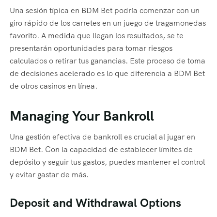
Una sesión típica en BDM Bet podría comenzar con un
giro rápido de los carretes en un juego de tragamonedas
favorito. A medida que llegan los resultados, se te
presentarán oportunidades para tomar riesgos
calculados o retirar tus ganancias. Este proceso de toma
de decisiones acelerado es lo que diferencia a BDM Bet
de otros casinos en línea.
Managing Your Bankroll
Una gestión efectiva de bankroll es crucial al jugar en
BDM Bet. Con la capacidad de establecer límites de
depósito y seguir tus gastos, puedes mantener el control
y evitar gastar de más.
Deposit and Withdrawal Options