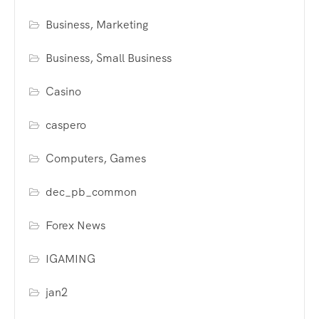
Business, Marketing
Business, Small Business
Casino
caspero
Computers, Games
dec_pb_common
Forex News
IGAMING
jan2