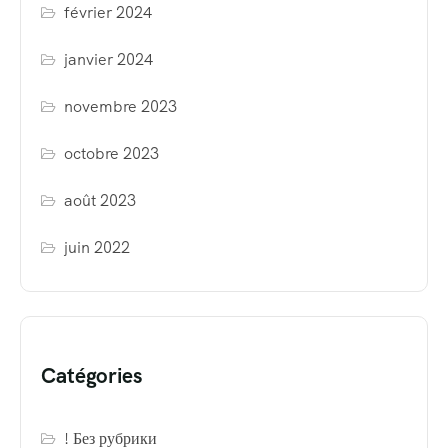
février 2024
janvier 2024
novembre 2023
octobre 2023
août 2023
juin 2022
Catégories
! Без рубрики