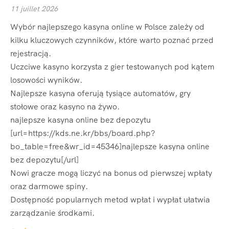
11 juillet 2026
Wybór najlepszego kasyna online w Polsce zależy od
kilku kluczowych czynników, które warto poznać przed
rejestracją.
Uczciwe kasyno korzysta z gier testowanych pod kątem
losowości wyników.
Najlepsze kasyna oferują tysiące automatów, gry
stołowe oraz kasyno na żywo.
najlepsze kasyna online bez depozytu
[url=https://kds.ne.kr/bbs/board.php?
bo_table=free&wr_id=45346]najlepsze kasyna online
bez depozytu[/url]
Nowi gracze mogą liczyć na bonus od pierwszej wpłaty
oraz darmowe spiny.
Dostępność popularnych metod wpłat i wypłat ułatwia
zarządzanie środkami.