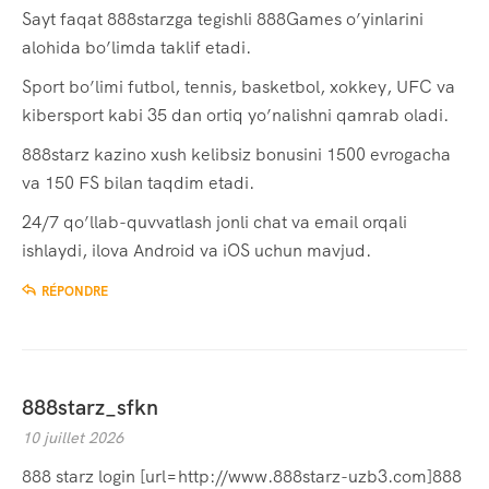
Sayt faqat 888starzga tegishli 888Games o’yinlarini
alohida bo’limda taklif etadi.
Sport bo’limi futbol, tennis, basketbol, xokkey, UFC va
kibersport kabi 35 dan ortiq yo’nalishni qamrab oladi.
888starz kazino xush kelibsiz bonusini 1500 evrogacha
va 150 FS bilan taqdim etadi.
24/7 qo’llab-quvvatlash jonli chat va email orqali
ishlaydi, ilova Android va iOS uchun mavjud.
RÉPONDRE
888starz_sfkn
10 juillet 2026
888 starz login [url=http://www.888starz-uzb3.com]888