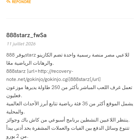
RÉPONDRE
888starz_fwSa
11 juillet 2026
يوفر 888starz للاعبي مصر منصة رسمية واحدة تضم الكازينو
والرهانات الرياضية معًا.
888starz [url=http://recovery-
note.net/gokinjo/gokinjo.cgi]888starz[/url]
تعمل غرف اللعب المباشر بأكثر من 250 طاولة يديرها موزعون
فعليون.
يشمل الموقع أكثر من 35 فئة رياضية تتابع أبرز الأحداث العالمية
والمحلية.
ينتظر اللاعبين النشطين برنامج أسبوعي من كاش باك وجوائز.
تتنوع وسائل الدفع بين الفيات والعملات المشفرة بحد أدنى يبدأ
من 2 يورو.