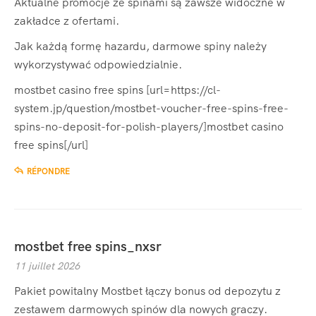
Aktualne promocje ze spinami są zawsze widoczne w
zakładce z ofertami.
Jak każdą formę hazardu, darmowe spiny należy
wykorzystywać odpowiedzialnie.
mostbet casino free spins [url=https://cl-
system.jp/question/mostbet-voucher-free-spins-free-
spins-no-deposit-for-polish-players/]mostbet casino
free spins[/url]
RÉPONDRE
mostbet free spins_nxsr
11 juillet 2026
Pakiet powitalny Mostbet łączy bonus od depozytu z
zestawem darmowych spinów dla nowych graczy.