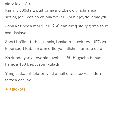
starz login[/url]
Rasmiy 888starz platformasi o’zbek o’yinchilariga
slotlar, jonli kazino va bukmekerlikni bir joyda jamlaydi.
Jonli kazinoda real dilerli 250 dan ortiq stol yigirma to’rt
soat ishlaydi.
Sport bo’limi futbol, tennis, basketbol, xokkey, UFC va
kibersport kabi 35 dan ortiq yo’nalishni qamrab oladi.
Kazinoda yangi foydalanuvchini 1500€ gacha bonus
hamda 150 bepul spin kutadi.
Yangi akkaunt telefon yoki email orqali tez va sodda
tarzda ochiladi.
RÉPONDRE