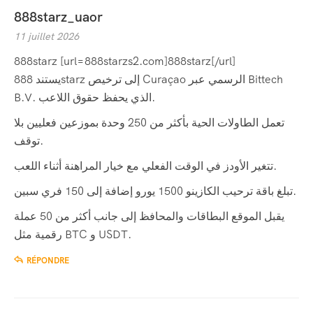
888starz_uaor
11 juillet 2026
888starz [url=888starzs2.com]888starz[/url]
يستند 888starz إلى ترخيص Curaçao الرسمي عبر Bittech
B.V. الذي يحفظ حقوق اللاعب.
تعمل الطاولات الحية بأكثر من 250 وحدة بموزعين فعليين بلا
توقف.
تتغير الأودز في الوقت الفعلي مع خيار المراهنة أثناء اللعب.
تبلغ باقة ترحيب الكازينو 1500 يورو إضافة إلى 150 فري سبين.
يقبل الموقع البطاقات والمحافظ إلى جانب أكثر من 50 عملة
رقمية مثل BTC و USDT.
RÉPONDRE