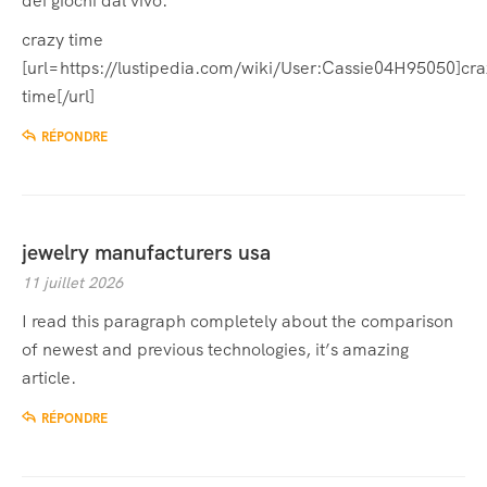
dei giochi dal vivo.
crazy time
[url=https://lustipedia.com/wiki/User:Cassie04H95050]cra
time[/url]
RÉPONDRE
jewelry manufacturers usa
11 juillet 2026
I read this paragraph completely about the comparison
of newest and previous technologies, it’s amazing
article.
RÉPONDRE