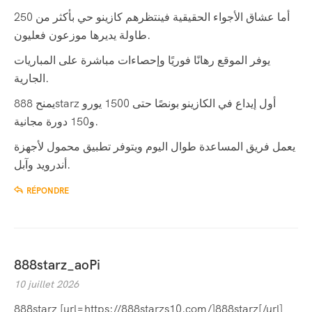
أما عشاق الأجواء الحقيقية فينتظرهم كازينو حي بأكثر من 250
طاولة يديرها موزعون فعليون.
يوفر الموقع رهانًا فوريًا وإحصاءات مباشرة على المباريات
الجارية.
يمنح 888starz أول إيداع في الكازينو بونصًا حتى 1500 يورو
و150 دورة مجانية.
يعمل فريق المساعدة طوال اليوم ويتوفر تطبيق محمول لأجهزة
أندرويد وآبل.
RÉPONDRE
888starz_aoPi
10 juillet 2026
888starz [url=https://888starzs10.com/]888starz[/url]