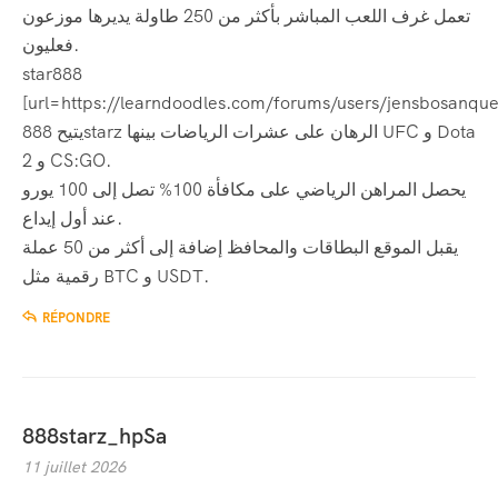
تعمل غرف اللعب المباشر بأكثر من 250 طاولة يديرها موزعون
فعليون.
star888
[url=https://learndoodles.com/forums/users/jensbosanquet
يتيح 888starz الرهان على عشرات الرياضات بينها UFC و Dota
2 و CS:GO.
يحصل المراهن الرياضي على مكافأة 100% تصل إلى 100 يورو
عند أول إيداع.
يقبل الموقع البطاقات والمحافظ إضافة إلى أكثر من 50 عملة
رقمية مثل BTC و USDT.
RÉPONDRE
888starz_hpSa
11 juillet 2026