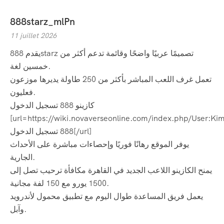
888starz_mlPn
11 juillet 2026
يقدم 888starz تصميمًا عربيًا واضحًا وقائمة تدعم أكثر من
خمسين لغة.
تعمل غرف اللعب المباشر بأكثر من 250 طاولة يديرها موزعون
فعليون.
كازينو 888 تسجيل الدخول
[url=https://wiki.novaverseonline.com/index.php/User:Kimber
888 تسجيل الدخول[/url]
يوفر الموقع رهانًا فوريًا وإحصاءات مباشرة على الأحداث
الجارية.
يمنح الكازينو اللاعب الجديد في القاهرة مكافأة ترحيب تصل إلى
1500 يورو مع 150 لفة مجانية.
يعمل فريق المساعدة طوال اليوم مع تطبيق محمول لأندرويد
وآبل.