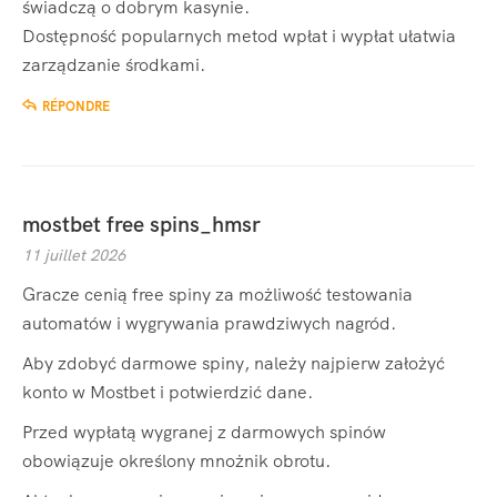
świadczą o dobrym kasynie.
Dostępność popularnych metod wpłat i wypłat ułatwia
zarządzanie środkami.
RÉPONDRE
mostbet free spins_hmsr
11 juillet 2026
Gracze cenią free spiny za możliwość testowania
automatów i wygrywania prawdziwych nagród.
Aby zdobyć darmowe spiny, należy najpierw założyć
konto w Mostbet i potwierdzić dane.
Przed wypłatą wygranej z darmowych spinów
obowiązuje określony mnożnik obrotu.