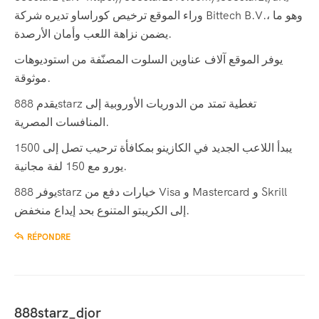
وراء الموقع ترخيص كوراساو تديره شركة Bittech B.V.، وهو ما
يضمن نزاهة اللعب وأمان الأرصدة.
يوفر الموقع آلاف عناوين السلوت المصنّفة من استوديوهات
موثوقة.
يقدم 888starz تغطية تمتد من الدوريات الأوروبية إلى
المنافسات المصرية.
يبدأ اللاعب الجديد في الكازينو بمكافأة ترحيب تصل إلى 1500
يورو مع 150 لفة مجانية.
يوفر 888starz خيارات دفع من Visa و Mastercard و Skrill
إلى الكريبتو المتنوع بحد إيداع منخفض.
RÉPONDRE
888starz_djor