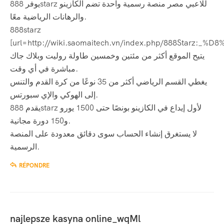
يوفر 888starz للاعبي مصر منصة رسمية واحدة تضم الكازينو
والرهانات الرياضية معًا.
888starz
[url=http://wiki.saomaitech.vn/index.php/88
يتيح الموقع أكثر من مئتين وخمسين طاولة روليت وبلاك جاك
مباشرة في أي وقت.
يغطي القسم الرياضي أكثر من 35 نوعًا من كرة القدم والتنس
إلى الهوكي والإي سبورتس.
يقدم 888starz لأول إيداع في الكازينو بونصًا حتى 1500 يورو
و150 دورة مجانية.
لا يستغرق إنشاء الحساب سوى دقائق معدودة على المنصة
الرسمية.
RÉPONDRE
najlepsze kasyna online_wqMl