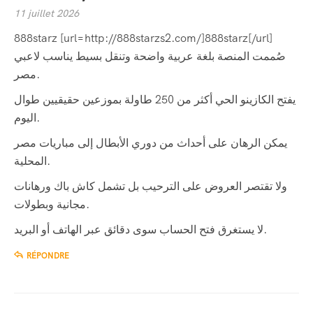
11 juillet 2026
888starz [url=http://888starzs2.com/]888starz[/url]
صُممت المنصة بلغة عربية واضحة وتنقل بسيط يناسب لاعبي
مصر.
يفتح الكازينو الحي أكثر من 250 طاولة بموزعين حقيقيين طوال
اليوم.
يمكن الرهان على أحداث من دوري الأبطال إلى مباريات مصر
المحلية.
ولا تقتصر العروض على الترحيب بل تشمل كاش باك ورهانات
مجانية وبطولات.
لا يستغرق فتح الحساب سوى دقائق عبر الهاتف أو البريد.
RÉPONDRE