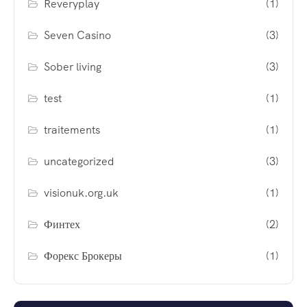
Reveryplay
(1)
Seven Casino
(3)
Sober living
(3)
test
(1)
traitements
(1)
uncategorized
(3)
visionuk.org.uk
(1)
Финтех
(2)
Форекс Брокеры
(1)