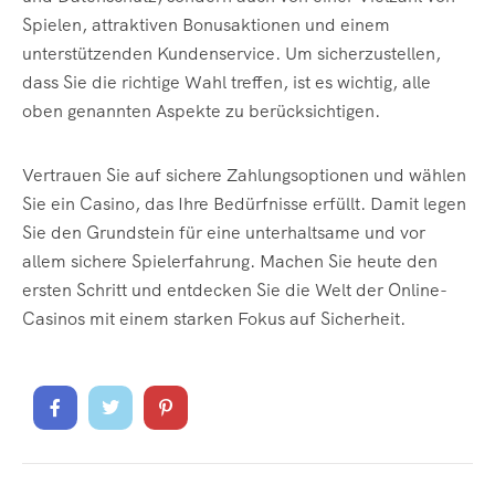
Spielen, attraktiven Bonusaktionen und einem
unterstützenden Kundenservice. Um sicherzustellen,
dass Sie die richtige Wahl treffen, ist es wichtig, alle
oben genannten Aspekte zu berücksichtigen.
Vertrauen Sie auf sichere Zahlungsoptionen und wählen
Sie ein Casino, das Ihre Bedürfnisse erfüllt. Damit legen
Sie den Grundstein für eine unterhaltsame und vor
allem sichere Spielerfahrung. Machen Sie heute den
ersten Schritt und entdecken Sie die Welt der Online-
Casinos mit einem starken Fokus auf Sicherheit.