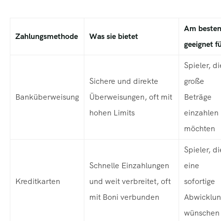
Am beste
Zahlungsmethode
Was sie bietet
geeignet f
Spieler, di
Sichere und direkte
große
Banküberweisung
Überweisungen, oft mit
Beträge
hohen Limits
einzahlen
möchten
Spieler, di
Schnelle Einzahlungen
eine
Kreditkarten
und weit verbreitet, oft
sofortige
mit Boni verbunden
Abwicklun
wünschen