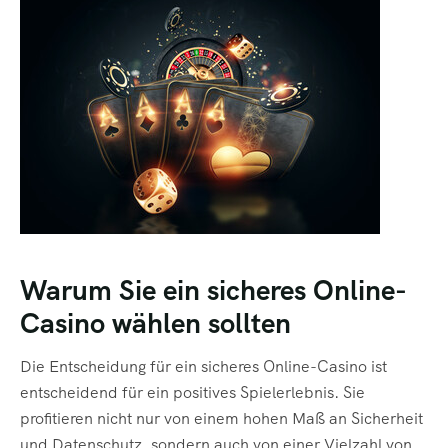
Warum Sie ein sicheres Online-
Casino wählen sollten
Die Entscheidung für ein sicheres Online-Casino ist
entscheidend für ein positives Spielerlebnis. Sie
profitieren nicht nur von einem hohen Maß an Sicherheit
und Datenschutz, sondern auch von einer Vielzahl von