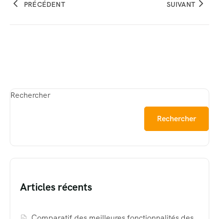
PRÉCÉDENT
SUIVANT
Rechercher
Rechercher
Articles récents
Comparatif des meilleures fonctionnalités des