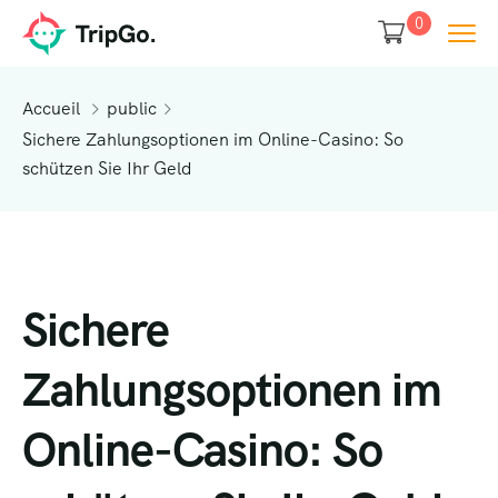
0
Accueil
public
Sichere Zahlungsoptionen im Online-Casino: So
schützen Sie Ihr Geld
Sichere
Zahlungsoptionen im
Online-Casino: So