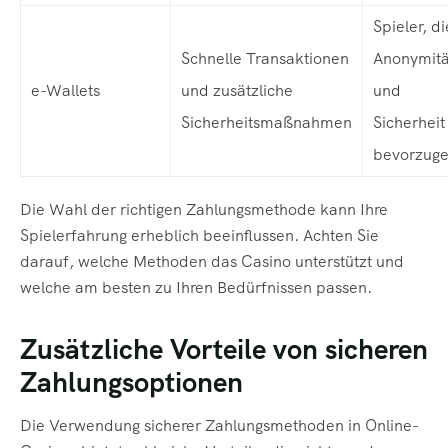
Spieler, di
Schnelle Transaktionen
Anonymitä
e-Wallets
und zusätzliche
und
Sicherheitsmaßnahmen
Sicherheit
bevorzug
Die Wahl der richtigen Zahlungsmethode kann Ihre
Spielerfahrung erheblich beeinflussen. Achten Sie
darauf, welche Methoden das Casino unterstützt und
welche am besten zu Ihren Bedürfnissen passen.
Zusätzliche Vorteile von sicheren
Zahlungsoptionen
Die Verwendung sicherer Zahlungsmethoden in Online-