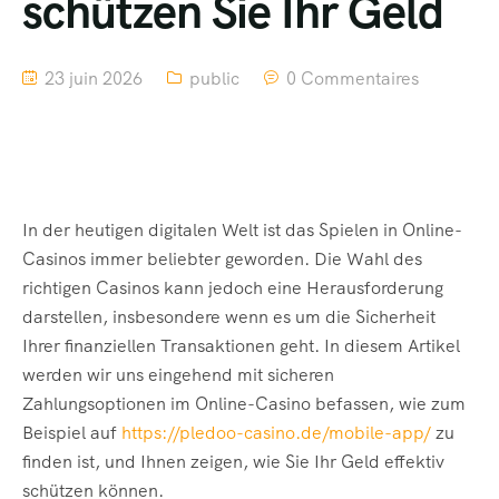
schützen Sie Ihr Geld
23 juin 2026
public
0 Commentaires
In der heutigen digitalen Welt ist das Spielen in Online-
Casinos immer beliebter geworden. Die Wahl des
richtigen Casinos kann jedoch eine Herausforderung
darstellen, insbesondere wenn es um die Sicherheit
Ihrer finanziellen Transaktionen geht. In diesem Artikel
werden wir uns eingehend mit sicheren
Zahlungsoptionen im Online-Casino befassen, wie zum
Beispiel auf
https://pledoo-casino.de/mobile-app/
zu
finden ist, und Ihnen zeigen, wie Sie Ihr Geld effektiv
schützen können.