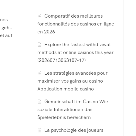
Comparatif des meilleures
inos
fonctionnalités des casinos en ligne
 geht.
en 2026
el auf
Explore the fastest withdrawal
methods at online casinos this year
(20260713053107-17)
Les stratégies avancées pour
maximiser vos gains au casino
Application mobile casino
Gemeinschaft im Casino Wie
soziale Interaktionen das
Spielerlebnis bereichern
La psychologie des joueurs