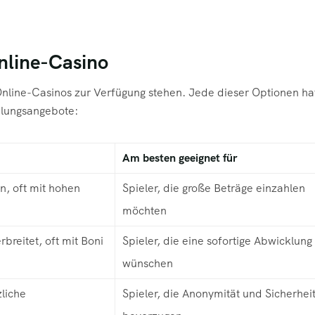
nline-Casino
Online-Casinos zur Verfügung stehen. Jede dieser Optionen hat
hlungsangebote:
Am besten geeignet für
n, oft mit hohen
Spieler, die große Beträge einzahlen
möchten
breitet, oft mit Boni
Spieler, die eine sofortige Abwicklung
wünschen
liche
Spieler, die Anonymität und Sicherhei