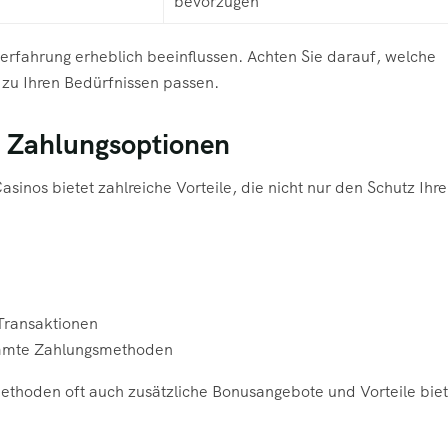
bevorzugen
erfahrung erheblich beeinflussen. Achten Sie darauf, welche
zu Ihren Bedürfnissen passen.
en Zahlungsoptionen
nos bietet zahlreiche Vorteile, die nicht nur den Schutz Ihre
 Transaktionen
timmte Zahlungsmethoden
smethoden oft auch zusätzliche Bonusangebote und Vorteile bie