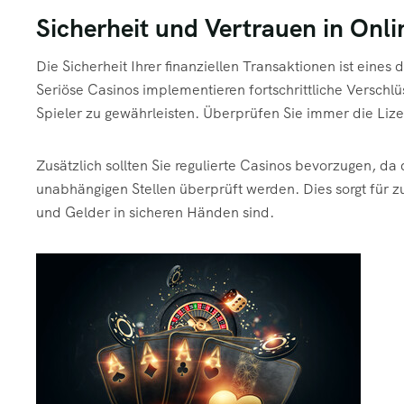
Sicherheit und Vertrauen in Onl
Die Sicherheit Ihrer finanziellen Transaktionen ist eines
Seriöse Casinos implementieren fortschrittliche Verschl
Spieler zu gewährleisten. Überprüfen Sie immer die Lize
Zusätzlich sollten Sie regulierte Casinos bevorzugen, da
unabhängigen Stellen überprüft werden. Dies sorgt für zu
und Gelder in sicheren Händen sind.