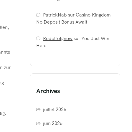
PatrickNab
sur
Casino Kingdom
No Deposit Bonus Await
llen,
RodolfoIgnow
sur
You Just Win
Here
annte
n zur
ng
Archives
n
juillet 2026
ig.
juin 2026