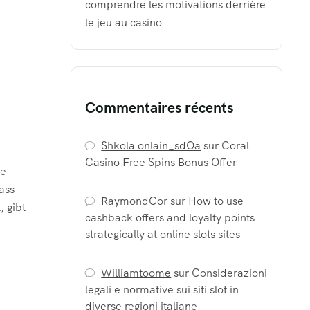
comprendre les motivations derrière
le jeu au casino
Commentaires récents
Shkola onlain_sdOa
sur
Coral
Casino Free Spins Bonus Offer
ße
ass
RaymondCor
sur
How to use
, gibt
cashback offers and loyalty points
strategically at online slots sites
Williamtoome
sur
Considerazioni
legali e normative sui siti slot in
diverse regioni italiane