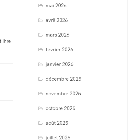
mai 2026
avril 2026
mars 2026
 ihre
février 2026
janvier 2026
décembre 2025
novembre 2025
octobre 2025
août 2025
t
juillet 2025