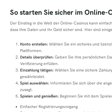
So starten Sie sicher im Online-
Der Einstieg in die Welt der Online-Casinos kann einfach 
dass Ihre Daten und Ihr Geld sicher sind. Hier sind einige
Konto erstellen:
Wählen Sie ein sicheres und lizenz
Plattformen.
Details überprüfen:
Geben Sie Ihre persönlichen Dat
Verifizierung erfüllen.
Einzahlung tätigen:
Wählen Sie eine sichere Zahlun
gewährleistet.
Spiel auswählen:
Informieren Sie sich über die ang
zusagt.
Spielen und genießen:
Beginnen Sie mit dem Spielen
Einfacher Registrierungsvorgang