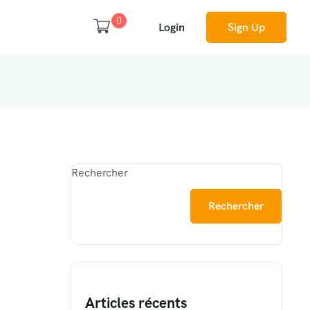
0
Login
Sign Up
Rechercher
Rechercher
Articles récents